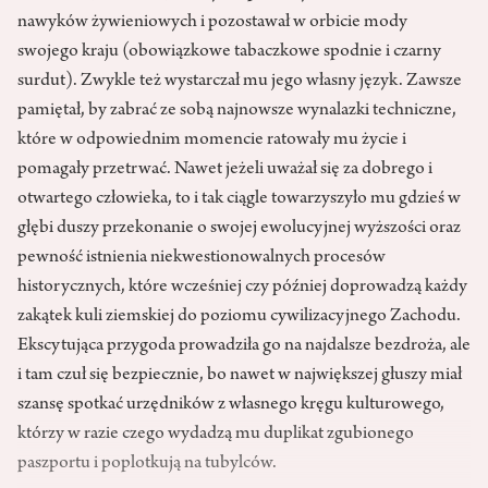
nawyków żywieniowych i pozostawał w orbicie mody
swojego kraju (obowiązkowe tabaczkowe spodnie i czarny
surdut). Zwykle też wystarczał mu jego własny język. Zawsze
pamiętał, by zabrać ze sobą najnowsze wynalazki techniczne,
które w odpowiednim momencie ratowały mu życie i
pomagały przetrwać. Nawet jeżeli uważał się za dobrego i
otwartego człowieka, to i tak ciągle towarzyszyło mu gdzieś w
głębi duszy przekonanie o swojej ewolucyjnej wyższości oraz
pewność istnienia niekwe­stionowalnych procesów
historycznych, które wcześniej czy później dopro­wadzą każdy
zakątek kuli ziemskiej do poziomu cywilizacyjnego Zachodu.
Ekscytująca przygoda prowadziła go na najdalsze bezdroża, ale
i tam czuł się bezpiecznie, bo nawet w naj­większej głuszy miał
szansę spotkać urzędników z własnego kręgu kultu­rowego,
którzy w razie czego wydadzą mu duplikat zgubionego
paszportu i poplotkują na tubylców.