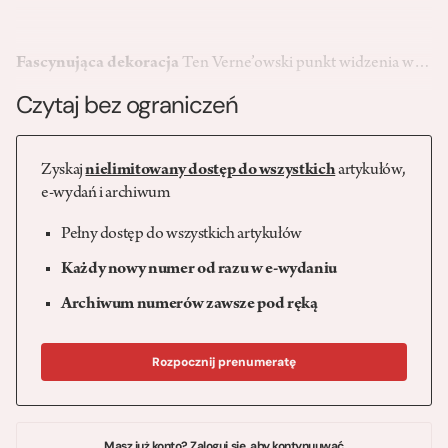
Fascynująca dekoracja
Ten Verne’owski punkt widzenia w…
Czytaj bez ograniczeń
Zyskaj
nielimitowany dostęp do wszystkich
artykułów,
e-wydań i archiwum
Pełny dostęp do wszystkich artykułów
Każdy nowy numer od razu w e-wydaniu
Archiwum numerów zawsze pod ręką
Rozpocznij prenumeratę
Masz już konto? Zaloguj się, aby kontynuuwać