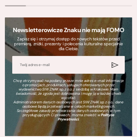
Newsletterowicze Znaku nie mają FOMO
Zapisz się i otrzymaj dostęp do nowych tekstów przed
premierą, zniżki, prezenty i polecenia kulturalne specjalnie
dla Ciebie.
Chcę otrzymywać na podany przeze mnie adres e-mail informacje
o promocjach, produktach, usługach oferowanych przez
wydawnictwo SIW ZNAK sp. z o.o. z siedzibą w Krakowie. Mam
świadomość, że zgoda jest dobrowolna i mogę ją w każdej chwili
wycofać.
Administratorem danych osobowych jest SIW ZNAK sp. z o.o., dane
osobowe będą przetwarzane w celach marketingowych.
Szczegółowe zasady przetwarzania danych osobowych, w tym
przysługujących Ci prawach, można znaleźć w
Polityce
Prywatności
.