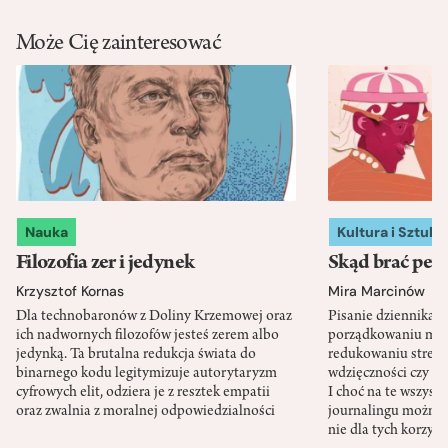
Może Cię zainteresować
Nauka
Kultura i Sztuka
Filozofia zer i jedynek
Skąd brać pewn
Krzysztof Kornas
Mira Marcinów
Dla technobaronów z Doliny Krzemowej oraz
Pisanie dziennika 
ich nadwornych filozofów jesteś zerem albo
porządkowaniu myś
jedynką. Ta brutalna redukcja świata do
redukowaniu stresu,
binarnego kodu legitymizuje autorytaryzm
wdzięczności czy st
cyfrowych elit, odziera je z resztek empatii
I choć na te wszys
oraz zwalnia z moralnej odpowiedzialności
journalingu można 
nie dla tych korzyśc