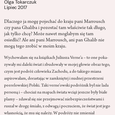
Olga Tokarczuk
Lipiec 2017
Dlaczego ja mogę pojechać do kraju pani Marrousch
czy pana Ghaliba i pozostać tam właściwie tak długo,
jak tylko chcę? Może nawet mogłabym się tam
osiedlić? Ale ani pani Marrousch, ani pan Ghalib nie
mogą tego zrobić w moim kraju.
Wychowałam się na książkach Juliusza Verne’a – to one poka­
zywały mi daleki świat i zbudowały w mojej głowie obraz tego,
czym jest podróż człowieka Zachodu, a do takiego miana
aspirowałam, dorastając w zamkniętej i nudnej przestrzeni
peerelowskiej Polski. Taki verne’owski podróżnik był nie lada
personą i – chociaż na mapach świata wciąż jeszcze były białe
plamy – zdawał się nie przejmować niebezpieczeń­stwami i
ruszał w drogę śmiało, z odwagą i poczuciem, że świat jest jego
własnością, że mu się należy. W podróży nie zmieniał