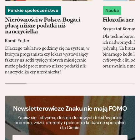
Polskie społeczeństwo
Nauka
Nierówności w Polsce. Bogaci
Filozofia zer i
płacą niższe podatki niż
Krzysztof Kornas
nauczycielka
Dla technobaronów
Kamil Fejfer
ich nadwornych filo
Dlaczego tak łatwo godzimy się na system, w
jedynką. Ta brutaln
którym programista czy lekarz wystawiający
binarnego kodu leg
faktury na setki tysięcy złotych miesięcznie
cyfrowych elit, odzi
może płacić procentowo niższe podatki niż
oraz zwalnia z mor
nauczycielka czy urzędniczka?
Newsletterowicze Znaku nie mają FOMO
Zapisz się i otrzymaj dostęp do nowych tekstów przed
premierą, zniżki, prezenty i polecenia kulturalne specjalnie
dla Ciebie.