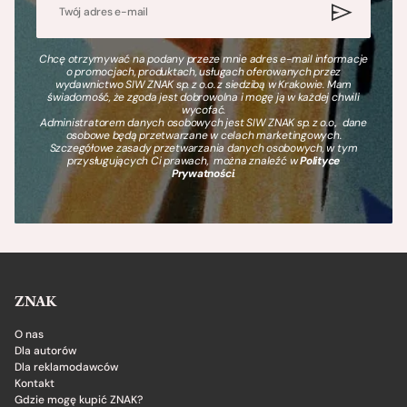
Chcę otrzymywać na podany przeze mnie adres e-mail informacje
o promocjach, produktach, usługach oferowanych przez
wydawnictwo SIW ZNAK sp. z o.o. z siedzibą w Krakowie. Mam
świadomość, że zgoda jest dobrowolna i mogę ją w każdej chwili
wycofać.
Administratorem danych osobowych jest SIW ZNAK sp. z o.o., dane
osobowe będą przetwarzane w celach marketingowych.
Szczegółowe zasady przetwarzania danych osobowych, w tym
przysługujących Ci prawach, można znaleźć w
Polityce
Prywatności
.
ZNAK
O nas
Dla autorów
Dla reklamodawców
Kontakt
Gdzie mogę kupić ZNAK?