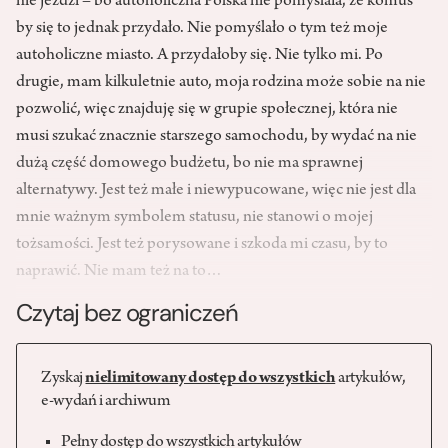
nie jeździ – bo autoholiczna Polska nie pomyślała, że komuś
by się to jednak przydało. Nie pomyślało o tym też moje
autoholiczne miasto. A przydałoby się. Nie tylko mi. Po
drugie, mam kilkuletnie auto, moja rodzina może sobie na nie
pozwolić, więc znajduję się w grupie społecznej, która nie
musi szukać znacznie starszego samochodu, by wydać na nie
dużą część domowego budżetu, bo nie ma sprawnej
alternatywy. Jest też małe i niewypucowane, więc nie jest dla
mnie ważnym symbolem statusu, nie stanowi o mojej
tożsamości. Jest też porysowane i szkoda mi czasu, by to
naprawić. Nie mam też na to…
Czytaj bez ograniczeń
Zyskaj
nielimitowany dostęp do wszystkich
artykułów,
e-wydań i archiwum
Pełny dostęp do wszystkich artykułów