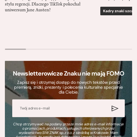
stylu regencji. Dlaczego TikTok pokochał
uniwersum Jane Austen?
Kadry znaki szcze
Newsletterowicze Znaku nie mają FOMO
Zapisz się i otrzymaj dostęp do nowych tekstów przed
premierą, zniżki, prezenty i polecenia kulturalne specjalnie
dla Ciebie.
Chcę otrzymywać na podany przeze mnie adres e-mail informacje
o promocjach, produktach, usługach oferowanych przez
wydawnictwo SIW ZNAK sp. z o.o. z siedzibą w Krakowie. Mam
świadomość, że zgoda jest dobrowolna i mogę ją w każdej chwili