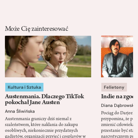
Może Cię zainteresować
Kultura i Sztuka
Felietony
Austenmania. Dlaczego TikTok
Indie na zgod
pokochał Jane Austen
Diana Dąbrowska
Anna Śliwińska
Pociąg do Darjeeli
Austenmania graniczy dziś niemal z
przypomina, że po
szaleństwem, które nakłania do zakupu
zmienić człowieka d
osobliwych, niekoniecznie przydatnych
przestanie być sta
gadżetów, organizacji przyjęć i cosplayów w
narcystycznym pro