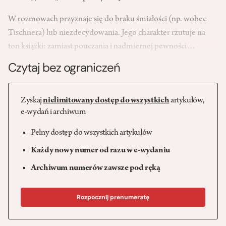
W rozmowach przyznaje się do braku śmiałości (np. wobec
Tischnera) lub niezdecydowania. Jego charakter rzutuje na
ton książki: zamiast pouczania i nadmiernej pewności…
Czytaj bez ograniczeń
Zyskaj
nielimitowany dostęp do wszystkich
artykułów,
e-wydań i archiwum
Pełny dostęp do wszystkich artykułów
Każdy nowy numer od razu w e-wydaniu
Archiwum numerów zawsze pod ręką
Rozpocznij prenumeratę