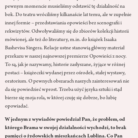
pewnym momencie musieliśmy odstawić tę działalność na
bok. Do teatru wróciliśmy kilkanaście lat temu, ale w zupełnie
innej formie – przedstawiania opowieści bez scenografii i
rekwizytów. Odwoływaliśmy się do zbiorów kolekcji historii
mówionej, ale też do literatury, m.in. do książek Isaaka
Bashevisa Singera. Relacje ustne stanowią główny materiał
przekazu w naszej najnowszej premierze Opowieści z nocy.
To są, jak je nazywamy, historie zasłyszane, żyjące w różnej
postaci – książeczki wydanej przez ośrodek, stałej wystawy,
oratorium. O pewnych obszarach naszych zainteresowań nie
da się powiedzieć wprost. Trzeba użyć języka sztuki i stąd
bierze się moja rola, w której czuję się dobrze, bo lubię
opowiadać.
W jednym z wywiadów powiedział Pan, że problem, od
którego Brama w swojej działalności wychodzi, to brak
pamięci o żydowskich mieszkańcach Lublina. Co Pan