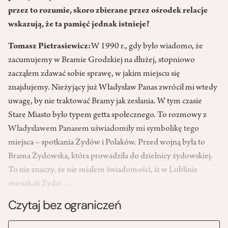
przez to rozumie, skoro zbierane przez ośrodek relacje
wskazują, że ta pamięć jednak istnieje?
Tomasz Pietrasiewicz:
W 1990 r., gdy było wiadomo, że
zacumujemy w Bramie Grodzkiej na dłużej, stopniowo
zacząłem zdawać sobie sprawę, w jakim miejscu się
znajdujemy. Nieżyjący już Władysław Panas zwrócił mi wtedy
uwagę, by nie traktować Bramy jak zesłania. W tym czasie
Stare Miasto było typem getta społecznego. To rozmowy z
Władysławem Panasem uświadomiły mi symbolikę tego
miejsca – spotkania Żydów i Polaków. Przed wojną była to
Brama Żydowska, która prowadziła do dzielnicy żydowskiej.
To nie znaczy, że nie miałem świadomości, iż w Lublinie
mieszkali Żydzi….
Czytaj bez ograniczeń