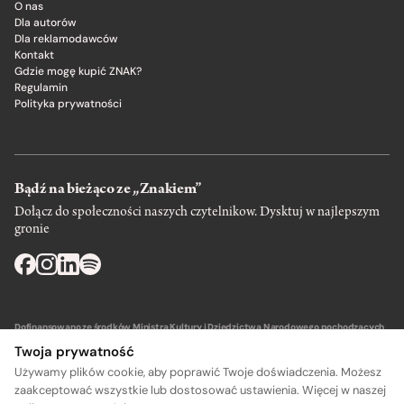
O nas
Dla autorów
Dla reklamodawców
Kontakt
Gdzie mogę kupić ZNAK?
Regulamin
Polityka prywatności
Bądź na bieżąco ze „Znakiem”
Dołącz do społeczności naszych czytelnikow. Dysktuj w najlepszym
gronie
Dofinansowano ze środków Ministra Kultury i Dziedzictwa Narodowego pochodzących
z Funduszu Promocji Kultury – państwowego funduszu celowego.
Twoja prywatność
Używamy plików cookie, aby poprawić Twoje doświadczenia. Możesz
zaakceptować wszystkie lub dostosować ustawienia. Więcej w naszej