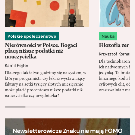
Polskie społeczeństwo
Nauka
Nierówności w Polsce. Bogaci
Filozofia zer i
płacą niższe podatki niż
Krzysztof Kornas
nauczycielka
Dla technobaronów
Kamil Fejfer
ich nadwornych filo
Dlaczego tak łatwo godzimy się na system, w
jedynką. Ta brutaln
którym programista czy lekarz wystawiający
binarnego kodu leg
faktury na setki tysięcy złotych miesięcznie
cyfrowych elit, odzi
może płacić procentowo niższe podatki niż
oraz zwalnia z mor
nauczycielka czy urzędniczka?
Newsletterowicze Znaku nie mają FOMO