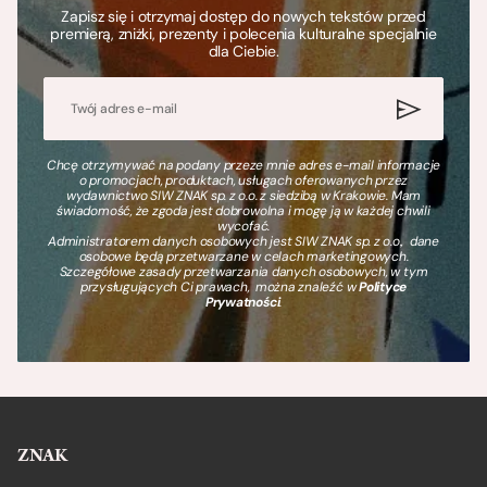
Zapisz się i otrzymaj dostęp do nowych tekstów przed
premierą, zniżki, prezenty i polecenia kulturalne specjalnie
dla Ciebie.
Chcę otrzymywać na podany przeze mnie adres e-mail informacje
o promocjach, produktach, usługach oferowanych przez
wydawnictwo SIW ZNAK sp. z o.o. z siedzibą w Krakowie. Mam
świadomość, że zgoda jest dobrowolna i mogę ją w każdej chwili
wycofać.
Administratorem danych osobowych jest SIW ZNAK sp. z o.o., dane
osobowe będą przetwarzane w celach marketingowych.
Szczegółowe zasady przetwarzania danych osobowych, w tym
przysługujących Ci prawach, można znaleźć w
Polityce
Prywatności
.
ZNAK