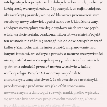
inteligentnych repozytoriach zdolnych na komendę podsunąć
każdą treść, wzruszyć, zabawić i pouczyć. I, co najistotniejsze,
ukazać ukrytą prawdę, wolną od kłamstw i przeinaczeń: nim
serialowy nowy człowiek opuści na dobre Układ Słoneczny,
zdobywa niewątpliwą wiedzę o wydarzeniach stanowiących
właściwą akcję serialu, osadzoną milion lat wcześniej. Projekt
ten w istocie nie różni się szczególnie od odwiecznych marzeń
kultury Zachodu: ani nieśmiertelność, ani panowanie nad
innymi istotami, ani odkrycie prawdy o naturze rzeczywistości
nie są postulatami o szczególnej oryginalności, obietnice ich
spełnienia odnaleźć przecież można właściwie w każdej
wielkiej religii. Projekt XX-wieczny ma jednak tę
charakterystyczną właściwość, że obywa się bez metafizyki,
przedstawiając pradawne sny jako efekt stosowania
nowoczesnych technologii i rozwoju nauki, gładko wpisując
się w postoświeceniowy projekt wieku świeckiego, a liczne
jego składniki stanowią proste alternatywy dla…