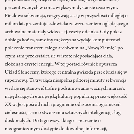
przyniósł szereg wizji rozwoju cywilizacyjnego ludzkości,
prezentowanych w coraz większym dystansie czasowym.
Finałowa sekwencja, rozgrywająca się w przyszłości odległej o
milion lat, prezentuje człowieka ze wzruszeniem oglądającego
archiwalne materiały wideo – tj. resztę odcinka. Gdy pokaz
dobiega końca, samotny mężczyzna wydaje komputerowi
polecenie transferu całego archiwum na „Nową Ziemię”, po
czym sam przekształca się w istotę nieposiadającą ciała,
złożoną z czystej energii. W tej postaci również opuszcza
Układ Słoneczny, którego centralna gwiazda przeobraża się w
supernową. Ta trwająca niespełna półtorej minuty sekwencja
wydaje się stanowić trafne podsumowanie ważnych marzeń,
napędzających europejską kulturę popularną przez większość
XX w. Jest pośród nich i pragnienie odrzucenia ograniczeń
cielesności, i sen o stworzeniu sztucznych inteligencji, sług
doskonałych. Do tego wszystkiego – marzenie o
nieograniczonym dostępie do dowolnej informacji,