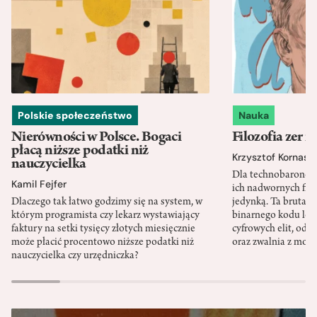
Polskie społeczeństwo
Nauka
Nierówności w Polsce. Bogaci
Filozofia zer i
płacą niższe podatki niż
Krzysztof Kornas
nauczycielka
Dla technobaronów
Kamil Fejfer
ich nadwornych filo
Dlaczego tak łatwo godzimy się na system, w
jedynką. Ta brutaln
którym programista czy lekarz wystawiający
binarnego kodu leg
faktury na setki tysięcy złotych miesięcznie
cyfrowych elit, odzi
może płacić procentowo niższe podatki niż
oraz zwalnia z mor
nauczycielka czy urzędniczka?