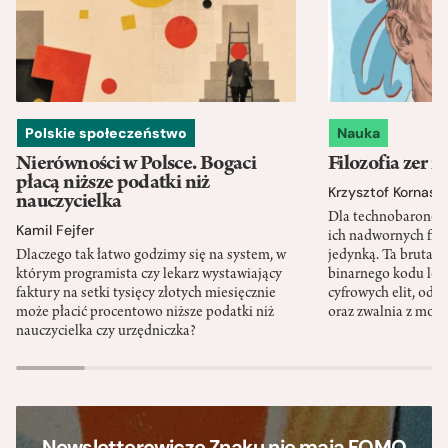
Polskie społeczeństwo
Nauka
Nierówności w Polsce. Bogaci
Filozofia zer i
płacą niższe podatki niż
Krzysztof Kornas
nauczycielka
Dla technobaronów
Kamil Fejfer
ich nadwornych filo
Dlaczego tak łatwo godzimy się na system, w
jedynką. Ta brutaln
którym programista czy lekarz wystawiający
binarnego kodu leg
faktury na setki tysięcy złotych miesięcznie
cyfrowych elit, odzi
może płacić procentowo niższe podatki niż
oraz zwalnia z mor
nauczycielka czy urzędniczka?
Newsletterowicze Znaku nie mają FOMO