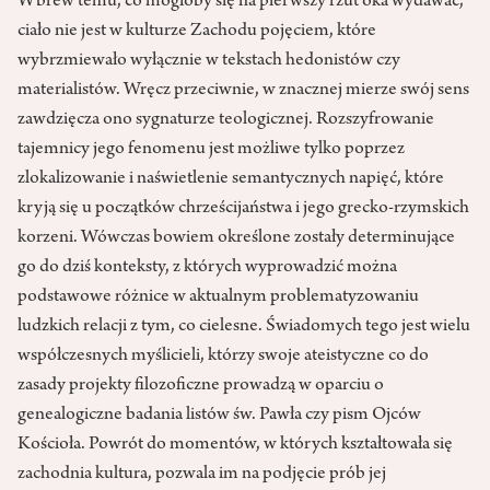
Wbrew temu, co mogłoby się na pierwszy rzut oka wydawać,
ciało nie jest w kulturze Zachodu pojęciem, które
wybrzmiewało wyłącznie w tekstach hedonistów czy
materialistów. Wręcz przeciwnie, w znacznej mierze swój sens
zawdzięcza ono sygnaturze teologicznej. Rozszyfrowanie
tajemnicy jego fenomenu jest możliwe tylko poprzez
zlokalizowanie i naświetlenie semantycznych napięć, które
kryją się u początków chrześcijaństwa i jego grecko-rzymskich
korzeni. Wówczas bowiem określone zostały determinujące
go do dziś konteksty, z których wyprowadzić można
podstawowe różnice w aktualnym problematyzowaniu
ludzkich relacji z tym, co cielesne. Świadomych tego jest wielu
współczesnych myślicieli, którzy swoje ateistyczne co do
zasady projekty filozoficzne prowadzą w oparciu o
genealogiczne badania listów św. Pawła czy pism Ojców
Kościoła. Powrót do momentów, w których kształtowała się
zachodnia kultura, pozwala im na podjęcie prób jej