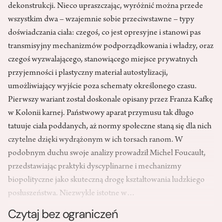
dekonstrukcji. Nieco upraszczając, wyróżnić można przede
wszystkim dwa – wzajemnie sobie przeciwstawne – typy
doświadczania ciała: czegoś, co jest opresyjne i stanowi pas
transmisyjny mechanizmów podporządkowania i władzy, oraz
czegoś wyzwalającego, stanowiącego miejsce prywatnych
przyjemności i plastyczny materiał autostylizacji,
umożliwiający wyjście poza schematy określonego czasu.
Pierwszy wariant został doskonale opisany przez Franza Kafkę
w Kolonii karnej. Państwowy aparat przymusu tak długo
tatuuje ciała poddanych, aż normy społeczne staną się dla nich
czytelne dzięki wydrążonym w ich torsach ranom. W
podobnym duchu swoje analizy prowadził Michel Foucault,
przedstawiając praktyki dyscyplinarne i mechanizmy
biopolityczne jako skuteczną drogę kształtowania ludzkiego
posłuszeństwa. Niezwykle istotne w…
Czytaj bez ograniczeń