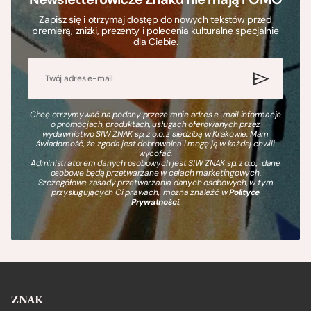
Zapisz się i otrzymaj dostęp do nowych tekstów przed
premierą, zniżki, prezenty i polecenia kulturalne specjalnie
dla Ciebie.
Chcę otrzymywać na podany przeze mnie adres e-mail informacje
o promocjach, produktach, usługach oferowanych przez
wydawnictwo SIW ZNAK sp. z o.o. z siedzibą w Krakowie. Mam
świadomość, że zgoda jest dobrowolna i mogę ją w każdej chwili
wycofać.
Administratorem danych osobowych jest SIW ZNAK sp. z o.o., dane
osobowe będą przetwarzane w celach marketingowych.
Szczegółowe zasady przetwarzania danych osobowych, w tym
przysługujących Ci prawach, można znaleźć w
Polityce
Prywatności
.
ZNAK