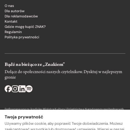
O nas
Dla autorów
Dla reklamodawców
Kontakt
Gdzie mogę kupić ZNAK?
Regulamin
Polityka prywatności
Bądź na bieżąco ze „Znakiem”
Dołącz do społeczności naszych czytelnikow. Dysktuj w najlepszym
gronie
Dofinansowano ze środków Ministra Kultury i Dziedzictwa Narodowego pochodzących
z Funduszu Promocji Kultury – państwowego funduszu celowego.
Twoja prywatność
Używamy plików cookie, aby poprawić Twoje doświadczenia. Możesz
zaakceptować wszystkie lub dostosować ustawienia. Więcej w naszej