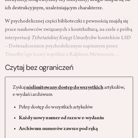
medyczny, terapeutyczny czy mistyczny; drugie skupia się na
ich destrukcyjnym, uzależniającym charakterze.
W psychodelicznej części biblioteczki z pewnością znajdą się
prace naukowców związanych z kontrkulturą, na czele z próbą
interpretacji
Tybetańskiej Księgi Umarłych
w kontekście LSD
– Doświadczeniem psychodelicznym napisanym przez
Timothy’ego Leary wspólnie z Ralphem Metznerem…
Czytaj bez ograniczeń
Zyskaj
nielimitowany dostęp do wszystkich
artykułów,
e-wydań i archiwum
Pełny dostęp do wszystkich artykułów
Każdy nowy numer od razu w e-wydaniu
Archiwum numerów zawsze pod ręką