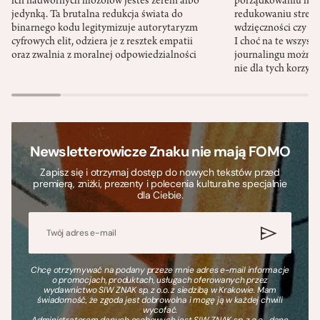
ich nadwornych filozofów jesteś zerem albo
porządkowaniu myś
jedynką. Ta brutalna redukcja świata do
redukowaniu stresu,
binarnego kodu legitymizuje autorytaryzm
wdzięczności czy st
cyfrowych elit, odziera je z resztek empatii
I choć na te wszys
oraz zwalnia z moralnej odpowiedzialności
journalingu można 
nie dla tych korzyśc
Newsletterowicze Znaku nie mają FOMO
Zapisz się i otrzymaj dostęp do nowych tekstów przed
premierą, zniżki, prezenty i polecenia kulturalne specjalnie
dla Ciebie.
Chcę otrzymywać na podany przeze mnie adres e-mail informacje
o promocjach, produktach, usługach oferowanych przez
wydawnictwo SIW ZNAK sp. z o.o. z siedzibą w Krakowie. Mam
świadomość, że zgoda jest dobrowolna i mogę ją w każdej chwili
wycofać.
Administratorem danych osobowych jest SIW ZNAK sp. z o.o., dane