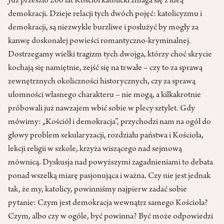
Już przeszło 200 lat Kościół katolicki zmaga się z ideą
demokracji. Dzieje relacji tych dwóch pojęć: katolicyzmu i
demokracji, są niezwykle burzliwe i posłużyć by mogły za
kanwę doskonałej powieści romantyczno-kryminalnej.
Dostrzegamy wielki tragizm tych dwojga, którzy choć skrycie
kochają się namiętnie, zejść się na trwałe – czy to za sprawą
zewnętrznych okoliczności historycznych, czy za sprawą
ułomności własnego charakteru – nie mogą, a kilkakrotnie
próbowali już nawzajem wbić sobie w plecy sztylet. Gdy
mówimy: „Kościół i demokracja”, przychodzi nam na ogół do
głowy problem sekularyzacji, rozdziału państwa i Kościoła,
lekcji religii w szkole, krzyża wiszącego nad sejmową
mównicą. Dyskusja nad powyższymi zagadnieniami to debata
ponad wszelką miarę pasjonująca i ważna. Czy nie jest jednak
tak, że my, katolicy, powinniśmy najpierw zadać sobie
pytanie: Czym jest demokracja wewnątrz samego Kościoła?
Czym, albo czy w ogóle, być powinna? Być może odpowiedzi