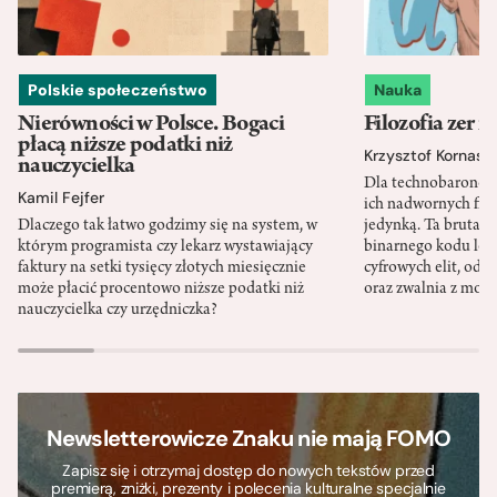
Polskie społeczeństwo
Nauka
Nierówności w Polsce. Bogaci
Filozofia zer i
płacą niższe podatki niż
Krzysztof Kornas
nauczycielka
Dla technobaronów
Kamil Fejfer
ich nadwornych filo
Dlaczego tak łatwo godzimy się na system, w
jedynką. Ta brutaln
którym programista czy lekarz wystawiający
binarnego kodu leg
faktury na setki tysięcy złotych miesięcznie
cyfrowych elit, odzi
może płacić procentowo niższe podatki niż
oraz zwalnia z mor
nauczycielka czy urzędniczka?
Newsletterowicze Znaku nie mają FOMO
Zapisz się i otrzymaj dostęp do nowych tekstów przed
premierą, zniżki, prezenty i polecenia kulturalne specjalnie