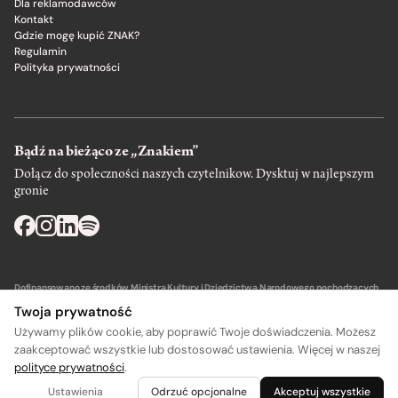
Dla reklamodawców
Kontakt
Gdzie mogę kupić ZNAK?
Regulamin
Polityka prywatności
Bądź na bieżąco ze „Znakiem”
Dołącz do społeczności naszych czytelnikow. Dysktuj w najlepszym
gronie
Dofinansowano ze środków Ministra Kultury i Dziedzictwa Narodowego pochodzących
z Funduszu Promocji Kultury – państwowego funduszu celowego.
Twoja prywatność
Używamy plików cookie, aby poprawić Twoje doświadczenia. Możesz
zaakceptować wszystkie lub dostosować ustawienia. Więcej w naszej
polityce prywatności
.
A
A
Wydawca: SIW Znak w Krakowie
Ustawienia
Odrzuć opcjonalne
Akceptuj wszystkie