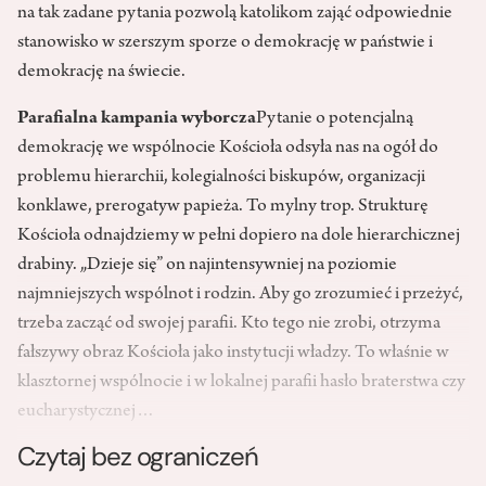
na tak zadane pytania pozwolą katolikom zająć odpowiednie
stanowisko w szerszym sporze o demokrację w państwie i
demokrację na świecie.
Parafialna kampania wyborcza
Pytanie o potencjalną
demokrację we wspólnocie Kościoła odsyła nas na ogół do
problemu hierarchii, kolegialności biskupów, organizacji
konklawe, prerogatyw papieża. To mylny trop. Strukturę
Kościoła odnajdziemy w pełni dopiero na dole hierarchicznej
drabiny. „Dzieje się” on najintensywniej na poziomie
najmniejszych wspólnot i rodzin. Aby go zrozumieć i przeżyć,
trzeba zacząć od swojej parafii. Kto tego nie zrobi, otrzyma
fałszywy obraz Kościoła jako instytucji władzy. To właśnie w
klasztornej wspólnocie i w lokalnej parafii hasło braterstwa czy
eucharystycznej…
Czytaj bez ograniczeń