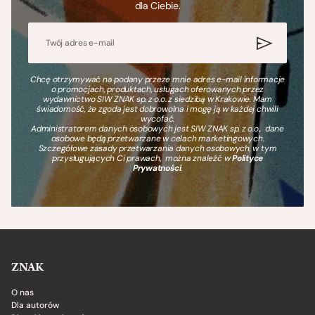
dla Ciebie.
Chcę otrzymywać na podany przeze mnie adres e-mail informacje
o promocjach, produktach, usługach oferowanych przez
wydawnictwo SIW ZNAK sp. z o.o. z siedzibą w Krakowie. Mam
świadomość, że zgoda jest dobrowolna i mogę ją w każdej chwili
wycofać.
Administratorem danych osobowych jest SIW ZNAK sp. z o.o., dane
osobowe będą przetwarzane w celach marketingowych.
Szczegółowe zasady przetwarzania danych osobowych, w tym
przysługujących Ci prawach, można znaleźć w
Polityce
Prywatności
.
ZNAK
O nas
Dla autorów