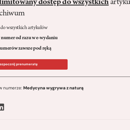
limitowany dostęp do wszystkich
artyku
rchiwum
 do wszystkich artykułów
numer od razu w e-wydaniu
umerów zawsze pod ręką
ozpocznij prenumeratę
ę w numerze:
Medycyna wygrywa z naturą