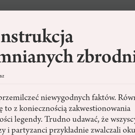
nstrukcja
mnianych zbrodn
sz
rzemilczeć niewygodnych faktów. Równ
ię to z koniecznością zakwestionowania
ci legendy. Trudno udawać, że wszysc
y i partyzanci przykładnie zwalczali ok