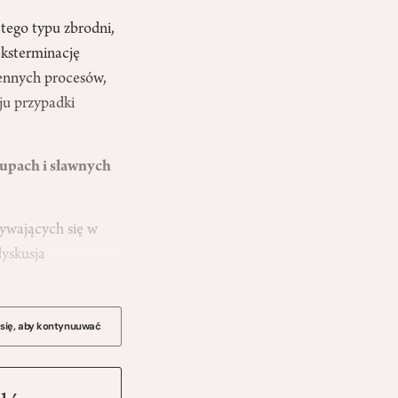
tego typu zbrodni,
eksterminację
jennych procesów,
ju przypadki
rupach i sławnych
ywających się w
dyskusja
 się, aby kontynuuwać