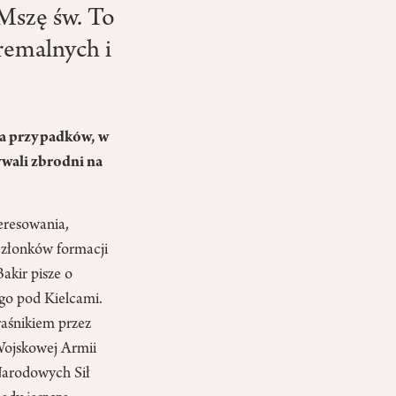
 Mszę św. To
tremalnych i
a przypadków, w
wali zbrodni na
eresowania,
członków formacji
akir pisze o
go pod Kielcami.
aśnikiem przez
Wojskowej Armii
Narodowych Sił