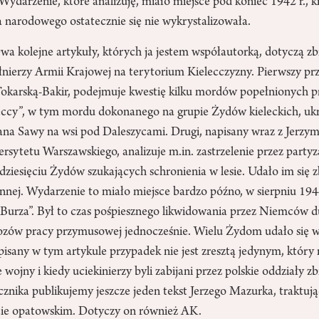
darzenie, które analizuję, miało miejsce pod koniec 1942 r., ki
 narodowego ostatecznie się nie wykrystalizowała.
a kolejne artykuły, których ja jestem współautorką, dotyczą z
łnierzy Armii Krajowej na terytorium Kielecczyzny. Pierwszy pr
Tokarską-Bakir, podejmuje kwestię kilku mordów popełnionych 
ccy”, w tym mordu dokonanego na grupie Żydów kieleckich, uk
ana Sawy na wsi pod Daleszycami. Drugi, napisany wraz z Jerz
rsytetu Warszawskiego, analizuje m.in. zastrzelenie przez party
dziesięciu Żydów szukających schronienia w lesie. Udało im się 
nej. Wydarzenie to miało miejsce bardzo późno, w sierpniu 1944 
i „Burza”. Był to czas pośpiesznego likwidowania przez Niemców
ozów pracy przymusowej jednocześnie. Wielu Żydom udało się 
pisany w tym artykule przypadek nie jest zresztą jedynym, który
wojny i kiedy uciekinierzy byli zabijani przez polskie oddziały 
nika publikujemy jeszcze jeden tekst Jerzego Mazurka, traktują
ie opatowskim. Dotyczy on również AK.