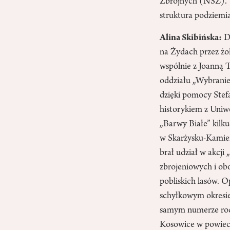
Zbrojnych (NSZ). Wy
struktura podziemia
Alina Skibińska:
Dw
na Żydach przez żo
wspólnie z Joanną 
oddziału „Wybranie
dzięki pomocy Stef
historykiem z Uniwe
„Barwy Białe” kilku
w Skarżysku-Kamien
brał udział w akcj
zbrojeniowych i ob
pobliskich lasów. O
schyłkowym okresie 
samym numerze rocz
Kosowice w powiec