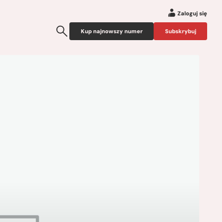
Zaloguj się
Kup najnowszy numer
Subskrybuj