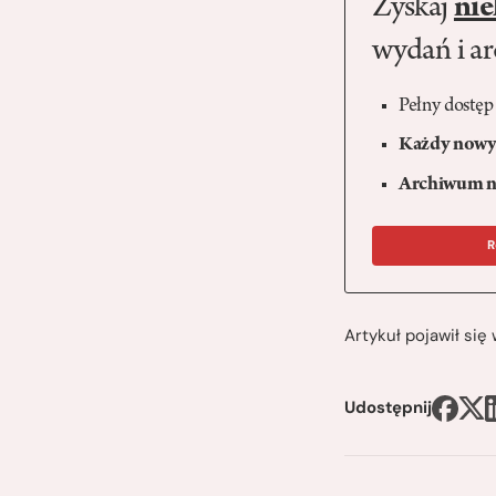
Zyskaj
nie
wydań i a
Pełny dostęp
Każdy nowy 
Archiwum n
R
Artykuł pojawił si
Udostępnij