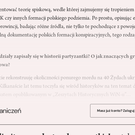
tować teorię spiskową, wedle której zajmujemy się tropieniem 
K czy innych formacji polskiego podziemia. Po prostu, opisując 
rowincji, badając różne źródła, nie tylko te pochodzące z powo
lną dokumentację polskich formacji konspiracyjnych, tego rodza
iały zapisały się w historii partyzantki? O jak znaczących g
owa?
ie rekonstruuję okoliczności ponurego mordu na 40 Żydach ukr
 Kilkanaście lat temu toczyła się wśród historyków na ten temat 
ekstem opublikowanym w „Zeszytach Historycznych WiN-u”…
raniczeń
Masz już konto? Zaloguj