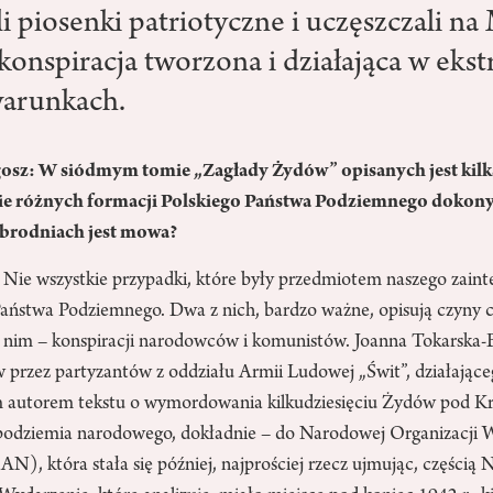
li piosenki patriotyczne i uczęszczali na
konspiracja tworzona i działająca w eks
warunkach.
sz: W siódmym tomie „Zagłady Żydów” opisanych jest kilk
ie różnych formacji Polskiego Państwa Podziemnego dokony
zbrodniach jest mowa?
Nie wszystkie przypadki, które były przedmiotem naszego zaint
Państwa Podziemnego. Dwa z nich, bardzo ważne, opisują czyny 
 nim – konspiracji narodowców i komunistów. Joanna Tokarska-B
rzez partyzantów z oddziału Armii Ludowej „Świt”, działające
m autorem tekstu o wymordowania kilkudziesięciu Żydów pod Kr
podziemia narodowego, dokładnie – do Narodowej Organizacji 
, która stała się później, najprościej rzecz ujmując, częścią 