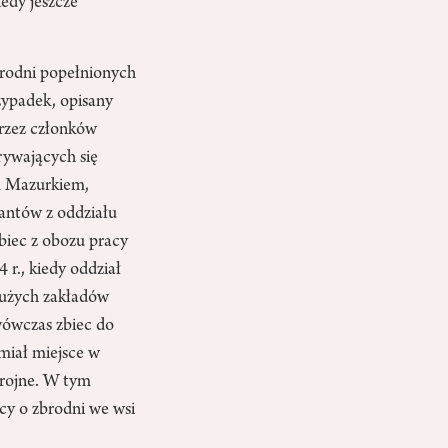
edy jeszcze
brodni popełnionych
zypadek, opisany
przez członków
rywających się
ym Mazurkiem,
zantów z oddziału
zbiec z obozu pracy
r., kiedy oddział
 dużych zakładów
wówczas zbiec do
 miał miejsce w
zbrojne. W tym
cy o zbrodni we wsi