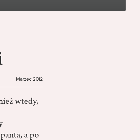
i
Marzec 2012
ież wtedy,
y
upanta, a po