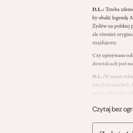
D.L.:
Trzeba zdemen
by obalić legendę A
Żydów na polskiej p
ale również orygina
znajdujemy.
Czy opisywane oddz
dowódcach jest m
D.L.:
W moim tekśc
lasach kraśnickich.
zapoczątkowana t
Czytaj bez og