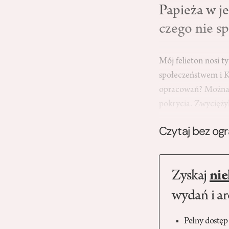
Papieża w j
czego nie s
Mój felieton nosi t
społeczeństwem i Ko
opracowań? Można w
pokrycia. Zwycięż
Czytaj bez og
Zyskaj
nie
wydań i a
Pełny dostęp