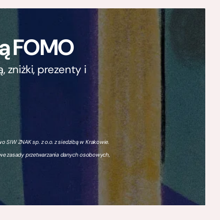
ają FOMO
zniżki, prezenty i
 SIW ZNAK sp. z o.o. z siedzibą w Krakowie.
owe zasady przetwarzania danych osobowych,