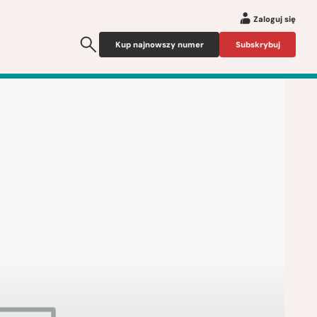
Zaloguj się
Kup najnowszy numer
Subskrybuj