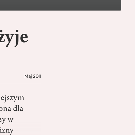
żyje
Maj 2011
niejszym
ona dla
zy w
cizny