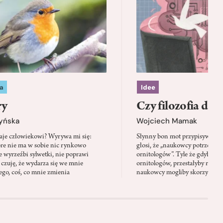
a
Idee
ry
Czy filozofia da l
zyńska
Wojciech Mamak
aje człowiekowi? Wyrywa mi się:
Słynny bon mot przypisywany
óre nie ma w sobie nic rynkowo
głosi, że „naukowcy potrzebują 
 wyrzeźbi sylwetki, nie poprawi
ornitologów”. Tyle że gdyby pta
 czuję, że wydarza się we mnie
ornitologów, przestałyby rozbi
go, coś, co mnie zmienia
naukowcy mogliby skorzystać z 