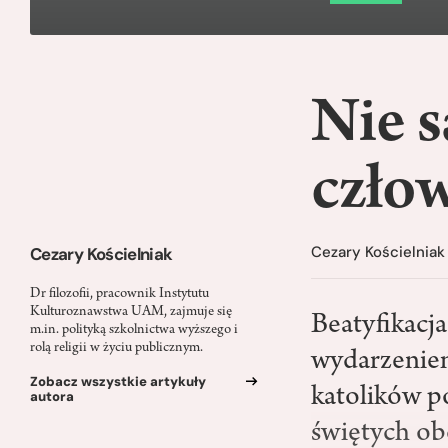
Nie s
czło
Cezary Kościelniak
Cezary Kościelniak
Dr filozofii, pracownik Instytutu
Kulturoznawstwa UAM, zajmuje się
Beatyfikacja
m.in. polityką szkolnictwa wyższego i
rolą religii w życiu publicznym.
wydarzeniem
Zobacz wszystkie artykuły
katolików p
autora
świętych obc