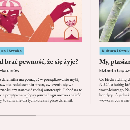
ura i Sztuka
Kultura i Sztuk
d brać pewność, że się żyje?
My, ptasia
 Marcinów
Elżbieta Łapc
e dziennika ma pomagać w porządkowaniu myśli,
Co birdwatching d
zwoju, redukowaniu stresu, ćwiczeniu się we
NIC. To hobby, kt
zności czy stanowić rodzaj autoterapii. I choć na te
wartościowego. Nie
kie pozytywne wpływy journalingu można znaleźć
kondycji. A jednak
, to sama nie dla tych korzyści piszę dziennik
wówczas coś ważne