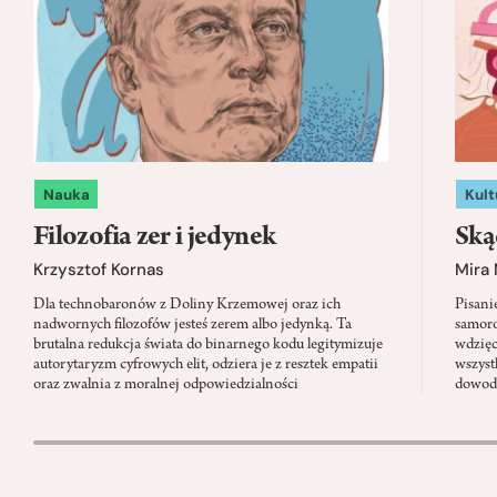
Nauka
Kult
Filozofia zer i jedynek
Ską
Krzysztof Kornas
Mira
Dla technobaronów z Doliny Krzemowej oraz ich
Pisani
nadwornych filozofów jesteś zerem albo jedynką. Ta
samoro
brutalna redukcja świata do binarnego kodu legitymizuje
wdzięc
autorytaryzm cyfrowych elit, odziera je z resztek empatii
wszyst
oraz zwalnia z moralnej odpowiedzialności
dowody