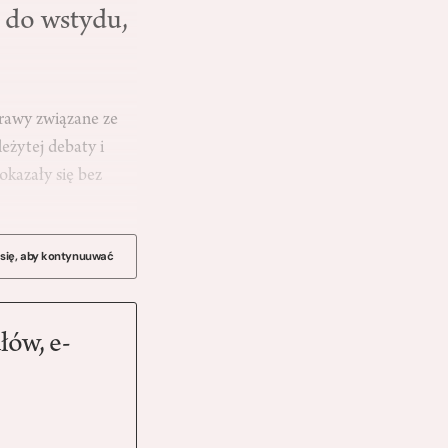
 do wstydu,
prawy związane ze
eżytej debaty i
kazały się bez
 się, aby kontynuuwać
łów, e-