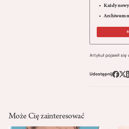
Każdy nowy 
Archiwum n
R
Artykuł pojawił si
Udostępnij
Może Cię zainteresować