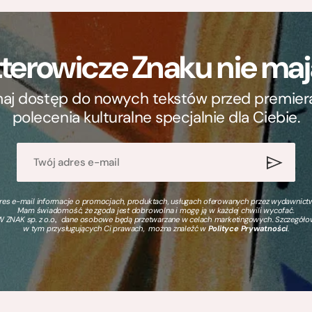
terowicze Znaku nie m
ymaj dostęp do nowych tekstów przed premierą, 
polecenia kulturalne specjalnie dla Ciebie.
s e-mail informacje o promocjach, produktach, usługach oferowanych przez wydawnictwo
Mam świadomość, że zgoda jest dobrowolna i mogę ją w każdej chwili wycofać.
 ZNAK sp. z o.o., dane osobowe będą przetwarzane w celach marketingowych. Szczegół
w tym przysługujących Ci prawach, można znaleźć w
Polityce Prywatności
.