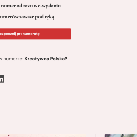
numer od razu w e-wydaniu
umerów zawsze pod ręką
ozpocznij prenumeratę
ę w numerze:
Kreatywna Polska?