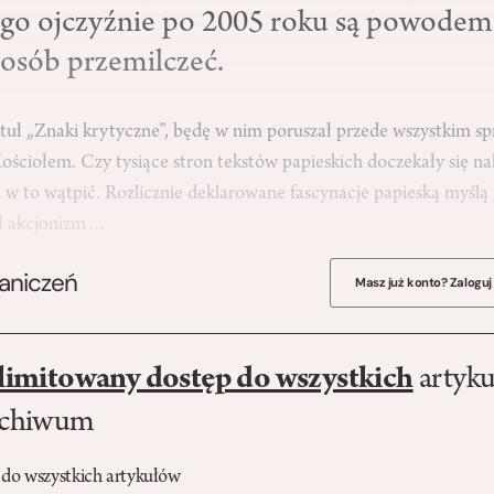
ego ojczyźnie po 2005 roku są powodem
posób przemilczeć.
ytuł „Znaki krytyczne”, będę w nim poruszał przede wszystkim s
ściołem. Czy tysiące stron tekstów papieskich doczekały się nal
 to wątpić. Rozlicznie deklarowane fascynacje papieską myślą o
ył akcjonizm…
raniczeń
Masz już konto? Zaloguj
limitowany dostęp do wszystkich
artyku
rchiwum
 do wszystkich artykułów