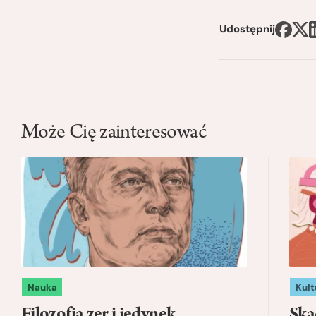
Udostępnij
Może Cię zainteresować
Nauka
Kult
Filozofia zer i jedynek
Ską