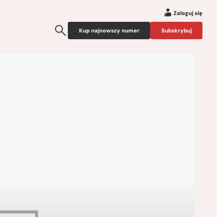
Zaloguj się
Kup najnowszy numer
Subskrybuj