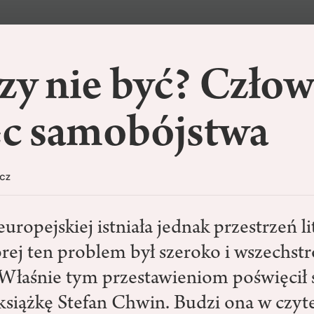
zy nie być? Czło
c samobójstwa
cz
uropejskiej istniała jednak przestrzeń li
órej ten problem był szeroko i wszechst
Właśnie tym przestawieniom poświęcił
 książkę Stefan Chwin. Budzi ona w czyt