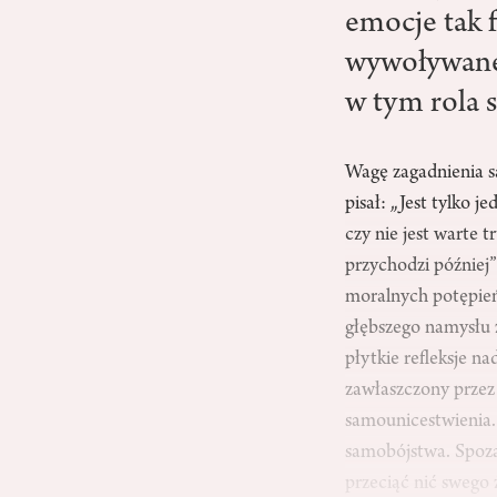
emocje tak f
wywoływane 
w tym rola s
Wagę zagadnienia s
pisał: „Jest tylko 
czy nie jest warte 
przychodzi później
moralnych potępień
głębszego namysłu z
płytkie refleksje 
zawłaszczony przez
samounicestwienia.
samobójstwa. Spoza 
przeciąć nić swego 