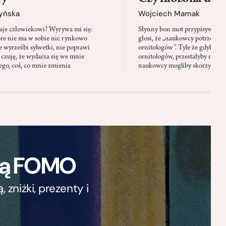
zyńska
Wojciech Mamak
aje człowiekowi? Wyrywa mi się:
Słynny bon mot przypisywany
óre nie ma w sobie nic rynkowo
głosi, że „naukowcy potrzebują 
 wyrzeźbi sylwetki, nie poprawi
ornitologów”. Tyle że gdyby pta
 czuję, że wydarza się we mnie
ornitologów, przestałyby rozbi
go, coś, co mnie zmienia
naukowcy mogliby skorzystać z 
ają FOMO
zniżki, prezenty i