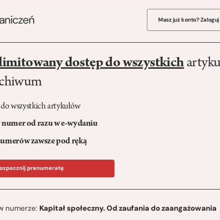
raniczeń
Masz już konto? Zaloguj
limitowany dostęp do wszystkich
artyku
rchiwum
 do wszystkich artykułów
numer od razu w e-wydaniu
umerów zawsze pod ręką
ozpocznij prenumeratę
ę w numerze:
Kapitał społeczny. Od zaufania do zaangażowania