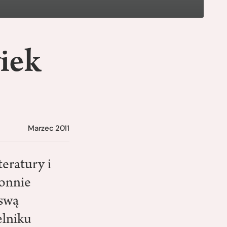
wiek
Marzec 2011
teratury i
ronnie
 swą
elniku