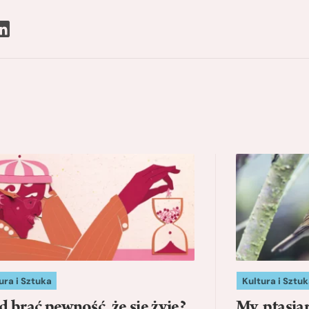
ura i Sztuka
Kultura i Sztuk
d brać pewność, że się żyje?
My, ptasia