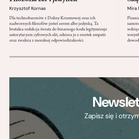
Krzysztof Kornas
Mira
Dla technobaronów z Doliny Krzemowej oraz ich
Pisani
nadwornych filozofów jesteś zerem albo jedynką. Ta
samoro
brutalna redukcja świata do binarnego kodu legitymizuje
wdzięc
autorytaryzm cyfrowych elit, odziera je z resztek empatii
wszyst
oraz zwalnia z moralnej odpowiedzialności
dowody
Newslet
Zapisz się i otrz