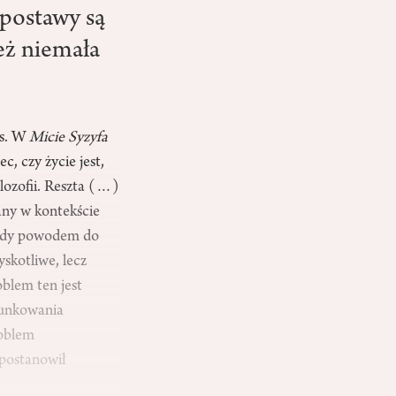
 postawy są
eż niemała
us. W
Micie Syzyfa
, czy życie jest,
ilozofii. Reszta (…)
any w kontekście
nigdy powodem do
yskotliwe, lecz
blem ten jest
runkowania
roblem
 postanowił