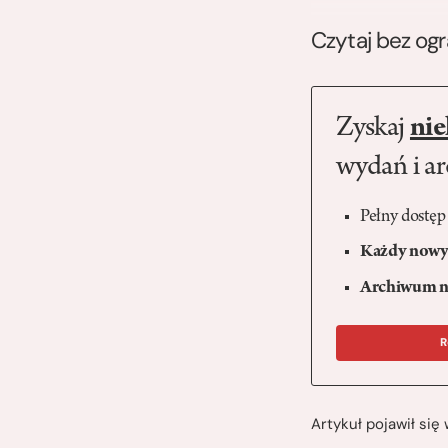
Czytaj bez og
Zyskaj
nie
wydań i a
Pełny dostęp
Każdy nowy 
Archiwum n
R
Artykuł pojawił si