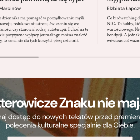
 Marcinów
Elżbieta Łapc
e dziennika ma pomagać w porządkowaniu myśli,
Co birdwatching d
zwoju, redukowaniu stresu, ćwiczeniu się we
NIC. To hobby, kt
zności czy stanowić rodzaj autoterapii. I choć na te
wartościowego. Nie
kie pozytywne wpływy journalingu można znaleźć
kondycji. A jednak
, to sama nie dla tych korzyści piszę dziennik
wówczas coś ważne
terowicze Znaku nie m
ymaj dostęp do nowych tekstów przed premierą, 
polecenia kulturalne specjalnie dla Ciebie.