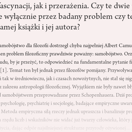
ascynacji, jak i przerażenia. Czy te dwie
wyłącznie przez badany problem czy t
amej książki i jej autora?
amobójstwo dla filozofii dostrzegł chyba najpełniej Albert Cam
jeden problem filozoficzny prawdziwie poważny: samobójstwo. Orzec
trudu, by je przeżyć, to odpowiedzieć na fundamentalne pytanie f
”
[1]
. Temat ten był jednak przez filozofów pomijany. Przywoływ
 tak w średniowieczu, jak i czasach nowożytnych, nie stał się 
 zakresu antropologii filozoficznej. Wyjątkiem nie były nawet bł
nad samobójstwem przeprowadzane przez Schopenhauera. Dziś pro
 psychologię, psychiatrię i socjologię, badające empiryczne uwa
 Metoda empiryczna siłą rzeczy jednak upraszcza i banalizuje p
rzędu liczb i wskaźników nie widać już twarzy człowieka, który
życia, dając odpór najsilniejszej strukturze przyrody ożywionej…