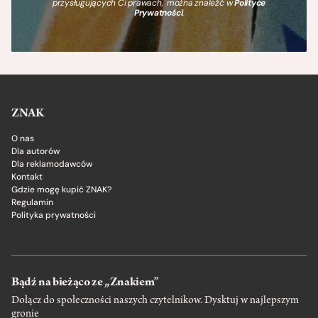
przysługujących Ci prawach, można znaleźć w
Polityce
Prywatności
.
ZNAK
O nas
Dla autorów
Dla reklamodawców
Kontakt
Gdzie mogę kupić ZNAK?
Regulamin
Polityka prywatności
Bądź na bieżąco ze „Znakiem”
Dołącz do społeczności naszych czytelnikow. Dysktuj w najlepszym
gronie