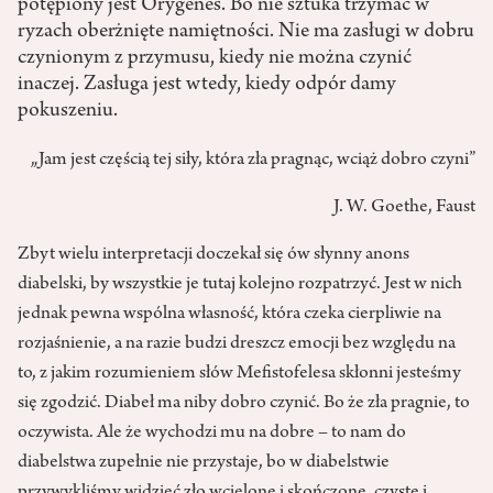
potępiony jest Orygenes. Bo nie sztuka trzymać w
ryzach oberżnięte namiętności. Nie ma zasługi w dobru
czynionym z przymusu, kiedy nie można czynić
inaczej. Zasługa jest wtedy, kiedy odpór damy
pokuszeniu.
„Jam jest częścią tej siły, która zła pragnąc, wciąż dobro czyni”
J. W. Goethe, Faust
Zbyt wielu interpretacji doczekał się ów słynny anons
diabelski, by wszystkie je tutaj kolejno rozpatrzyć. Jest w nich
jednak pewna wspólna własność, która czeka cierpliwie na
rozjaśnienie, a na razie budzi dreszcz emocji bez względu na
to, z jakim rozumieniem słów Mefistofelesa skłonni jesteśmy
się zgodzić. Diabeł ma niby dobro czynić. Bo że zła pragnie, to
oczywista. Ale że wychodzi mu na dobre – to nam do
diabelstwa zupełnie nie przystaje, bo w diabelstwie