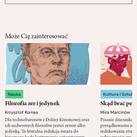
Może Cię zainteresować
Nauka
Kultura i Sztuka
Filozofia zer i jedynek
Skąd brać pewn
Krzysztof Kornas
Mira Marcinów
Dla technobaronów z Doliny Krzemowej oraz
Pisanie dziennika 
ich nadwornych filozofów jesteś zerem albo
porządkowaniu myś
jedynką. Ta brutalna redukcja świata do
redukowaniu stresu,