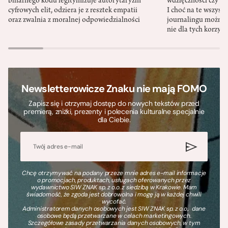
binarnego kodu legitymizuje autorytaryzm
wdzięczności czy st
cyfrowych elit, odziera je z resztek empatii
I choć na te wszys
oraz zwalnia z moralnej odpowiedzialności
journalingu można 
nie dla tych korzyśc
Newsletterowicze Znaku nie mają FOMO
Zapisz się i otrzymaj dostęp do nowych tekstów przed
premierą, zniżki, prezenty i polecenia kulturalne specjalnie
dla Ciebie.
Chcę otrzymywać na podany przeze mnie adres e-mail informacje
o promocjach, produktach, usługach oferowanych przez
wydawnictwo SIW ZNAK sp. z o.o. z siedzibą w Krakowie. Mam
świadomość, że zgoda jest dobrowolna i mogę ją w każdej chwili
wycofać.
Administratorem danych osobowych jest SIW ZNAK sp. z o.o., dane
osobowe będą przetwarzane w celach marketingowych.
Szczegółowe zasady przetwarzania danych osobowych, w tym