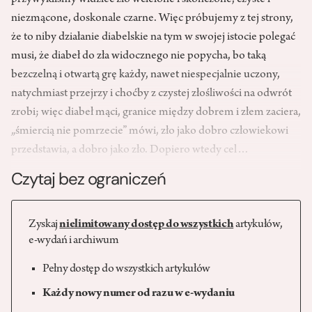
przywykliśmy widzieć zło wcielone i skończone, czyste i
niezmącone, doskonale czarne. Więc próbujemy z tej strony,
że to niby działanie diabelskie na tym w swojej istocie polegać
musi, że diabeł do zła widocznego nie popycha, bo taką
bezczelną i otwartą grę każdy, nawet niespecjalnie uczony,
natychmiast przejrzy i choćby z czystej złośliwości na odwrót
zrobi; więc diabeł mąci, granice między dobrem i złem zaciera,
„śmiercią nie pomrzecie” mówi, zło jako dobro człowiekowi
przedstawia, a dobro jako zło. Dopiero wtedy cel…
Czytaj bez ograniczeń
Zyskaj
nielimitowany dostęp do wszystkich
artykułów,
e-wydań i archiwum
Pełny dostęp do wszystkich artykułów
Każdy nowy numer od razu w e-wydaniu