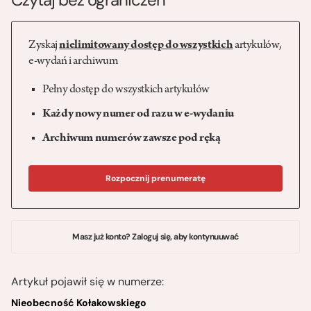
Zyskaj
nielimitowany dostęp do wszystkich
artykułów,
e-wydań i archiwum
Pełny dostęp do wszystkich artykułów
Każdy nowy numer od razu w e-wydaniu
Archiwum numerów zawsze pod ręką
Rozpocznij prenumeratę
Masz już konto? Zaloguj się, aby kontynuuwać
Artykuł pojawił się w numerze:
Nieobecność Kołakowskiego