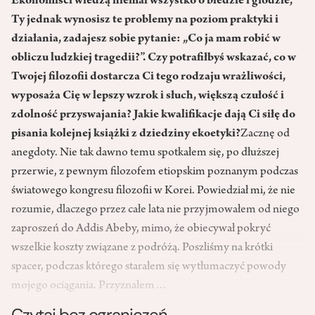
Ekonomiści wiedzą niemal wszystko o biedzie i głodzie,
Ty jednak wynosisz te problemy na poziom praktyki i
działania, zadajesz sobie pytanie: „Co ja mam robić w
obliczu ludzkiej tragedii?”. Czy potrafiłbyś wskazać, co w
Twojej filozofii dostarcza Ci tego rodzaju wrażliwości,
wyposaża Cię w lepszy wzrok i słuch, większą czułość i
zdolność przyswajania? Jakie kwalifikacje dają Ci siłę do
pisania kolejnej książki z dziedziny ekoetyki?
Zacznę od
anegdoty. Nie tak dawno temu spotkałem się, po dłuższej
przerwie, z pewnym filozofem etiopskim poznanym podczas
światowego kongresu filozofii w Korei. Powiedział mi, że nie
rozumie, dlaczego przez całe lata nie przyjmowałem od niego
zaproszeń do Addis Abeby, mimo, że obiecywał pokryć
wszelkie koszty związane z podróżą. Poszliśmy na krótki
spacer, podczas którego starałem się wytłumaczyć powody
mojego ociągania. Przyznałem…
Czytaj bez ograniczeń