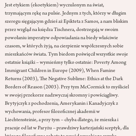
Jest etykiem (ekoetykiem) wyczulonym na świat,
trzymającym rękę na pulsie. Jednym z tych, którzy w długim
szeregu sięgającym gdzieś aż Epikteta z Samos, a nam bliskim
przez wzgląd na księdza Tischnera, dostrzegają w swoim
powołaniu imperatyw odpowiadania na biedy właściwie
czasom, w których żyją, na cierpienie współczesnych sobie
mieszkańców świata. Tym biedom poświęcił wszystkie swoje
ostatnie książki – wymieńmy tylko ostatnie: Poverty Among
Immigrant Children in Europe (2009), When Famine
Returns (2003), The Negative Sublime: Ethics at the Dark
Borders of Reason (2003). Przy tym McCormick to myśliciel
w swojej przekorze nadzwyczaj skromny i powściągliwy.
Brytyjczyk z pochodzenia, Amerykanin i Kanadyjczyk z
wychowania, profesor filozoficznej akademii w
Liechtensteinie, a przy tym – chyba dlatego, że mieszka i
pracuje od lat w Paryżu – prawdziwy kartezjański sceptyk, dla