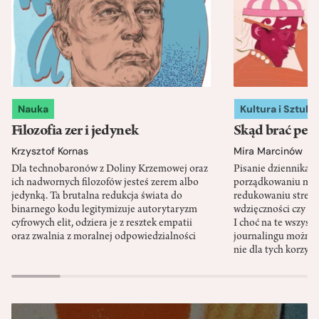
Nauka
Kultura i Sztuka
Filozofia zer i jedynek
Skąd brać pewn
Krzysztof Kornas
Mira Marcinów
Dla technobaronów z Doliny Krzemowej oraz
Pisanie dziennika 
ich nadwornych filozofów jesteś zerem albo
porządkowaniu myś
jedynką. Ta brutalna redukcja świata do
redukowaniu stresu,
binarnego kodu legitymizuje autorytaryzm
wdzięczności czy st
cyfrowych elit, odziera je z resztek empatii
I choć na te wszys
oraz zwalnia z moralnej odpowiedzialności
journalingu można 
nie dla tych korzyśc