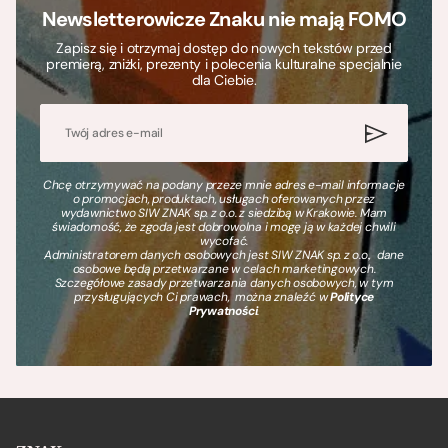
Newsletterowicze Znaku nie mają FOMO
Zapisz się i otrzymaj dostęp do nowych tekstów przed
premierą, zniżki, prezenty i polecenia kulturalne specjalnie
dla Ciebie.
Chcę otrzymywać na podany przeze mnie adres e-mail informacje
o promocjach, produktach, usługach oferowanych przez
wydawnictwo SIW ZNAK sp. z o.o. z siedzibą w Krakowie. Mam
świadomość, że zgoda jest dobrowolna i mogę ją w każdej chwili
wycofać.
Administratorem danych osobowych jest SIW ZNAK sp. z o.o., dane
osobowe będą przetwarzane w celach marketingowych.
Szczegółowe zasady przetwarzania danych osobowych, w tym
przysługujących Ci prawach, można znaleźć w
Polityce
Prywatności
.