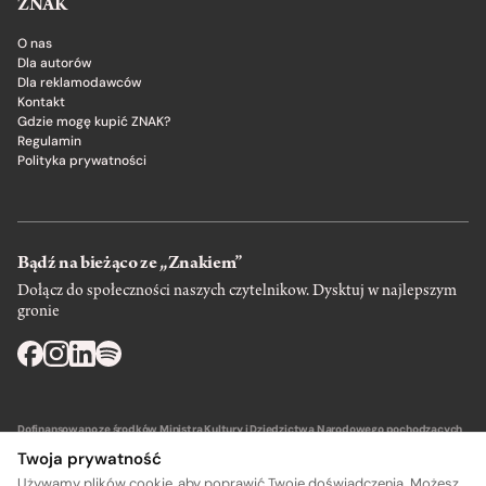
ZNAK
O nas
Dla autorów
Dla reklamodawców
Kontakt
Gdzie mogę kupić ZNAK?
Regulamin
Polityka prywatności
Bądź na bieżąco ze „Znakiem”
Dołącz do społeczności naszych czytelnikow. Dysktuj w najlepszym
gronie
Dofinansowano ze środków Ministra Kultury i Dziedzictwa Narodowego pochodzących
z Funduszu Promocji Kultury – państwowego funduszu celowego.
Twoja prywatność
Używamy plików cookie, aby poprawić Twoje doświadczenia. Możesz