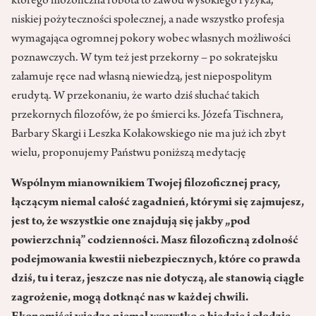
którego filozoficzna robota to zawód wysokiego ryzyka,
niskiej pożyteczności społecznej, a nade wszystko profesja
wymagająca ogromnej pokory wobec własnych możliwości
poznawczych. W tym też jest przekorny – po sokratejsku
załamuje ręce nad własną niewiedzą, jest niepospolitym
erudytą. W przekonaniu, że warto dziś słuchać takich
przekornych filozofów, że po śmierci ks. Józefa Tischnera,
Barbary Skargi i Leszka Kołakowskiego nie ma już ich zbyt
wielu, proponujemy Państwu poniższą medytację
Wspólnym mianownikiem Twojej filozoficznej pracy,
łączącym niemal całość zagadnień, którymi się zajmujesz,
jest to, że wszystkie one znajdują się jakby „pod
powierzchnią” codzienności. Masz filozoficzną zdolność
podejmowania kwestii niebezpiecznych, które co prawda
dziś, tu i teraz, jeszcze nas nie dotyczą, ale stanowią ciągłe
zagrożenie, mogą dotknąć nas w każdej chwili.