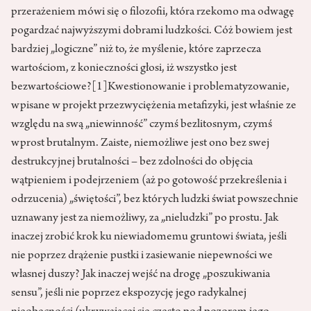
przerażeniem mówi się o filozofii, która rzekomo ma odwagę
pogardzać najwyższymi dobrami ludzkości. Cóż bowiem jest
bardziej „logiczne” niż to, że myślenie, które zaprzecza
wartościom, z konieczności głosi, iż wszystko jest
bezwartościowe?
[1]
Kwestionowanie i problematyzowanie,
wpisane w projekt przezwyciężenia metafizyki, jest właśnie ze
względu na swą „niewinność” czymś bezlitosnym, czymś
wprost brutalnym. Zaiste, niemożliwe jest ono bez swej
destrukcyjnej brutalności – bez zdolności do objęcia
wątpieniem i podejrzeniem (aż po gotowość przekreślenia i
odrzucenia) „świętości”, bez których ludzki świat powszechnie
uznawany jest za niemożliwy, za „nieludzki” po prostu. Jak
inaczej zrobić krok ku niewiadomemu gruntowi świata, jeśli
nie poprzez drążenie pustki i zasiewanie niepewności we
własnej duszy? Jak inaczej wejść na drogę „poszukiwania
sensu”, jeśli nie poprzez ekspozycję jego radykalnej