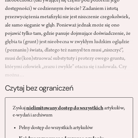
nieobecności (ukrywającej się często pod pozorem jego
dostępności) w codziennym świecie? Zadaniem i istotą
przezwyciężenia metafizyki nie jest niszczenie czegokolwiek,
ale samo sięganie w głąb. Ponieważ jednak może się ono
pojawić tylko tam, gdzie panuje dojmujące doświadczenie, że
głębia ta (grunt) jest nieobecna w zwykłym ludzkim oglądzie
(poznaniu) świata, dlatego też namysł ten musi „niszczyć”,
musi de(kon)struować substytuty i protezy owego gruntu,
którymi człowiek „zrazu i zwykle” otacza się i zadowala. Czy
można…
Czytaj bez ograniczeń
Zyskaj
nielimitowany dostęp do wszystkich
artykułów,
e-wydań i archiwum
Pełny dostęp do wszystkich artykułów