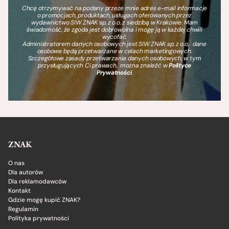
Chcę otrzymywać na podany przeze mnie adres e-mail informacje
o promocjach, produktach, usługach oferowanych przez
wydawnictwo SIW ZNAK sp. z o.o. z siedzibą w Krakowie. Mam
świadomość, że zgoda jest dobrowolna i mogę ją w każdej chwili
wycofać.
Administratorem danych osobowych jest SIW ZNAK sp. z o.o., dane
osobowe będą przetwarzane w celach marketingowych.
Szczegółowe zasady przetwarzania danych osobowych, w tym
przysługujących Ci prawach, można znaleźć w
Polityce
Prywatności
.
ZNAK
O nas
Dla autorów
Dla reklamodawców
Kontakt
Gdzie mogę kupić ZNAK?
Regulamin
Polityka prywatności