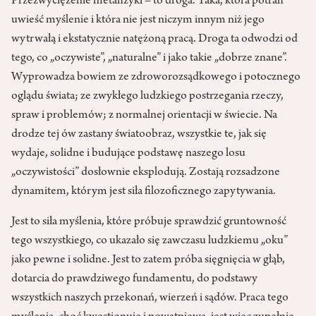
Przezwyciężenie metafizyki – to droga. Taka, która potrafi
uwieść myślenie i która nie jest niczym innym niż jego
wytrwałą i ekstatycznie natężoną pracą. Droga ta odwodzi od
tego, co „oczywiste”, „naturalne” i jako takie „dobrze znane”.
Wyprowadza bowiem ze zdroworozsądkowego i potocznego
oglądu świata; ze zwykłego ludzkiego postrzegania rzeczy,
spraw i problemów; z normalnej orientacji w świecie. Na
drodze tej ów zastany światoobraz, wszystkie te, jak się
wydaje, solidne i budujące podstawę naszego losu
„oczywistości” dosłownie eksplodują. Zostają rozsadzone
dynamitem, którym jest siła filozoficznego zapytywania.
Jest to siła myślenia, które próbuje sprawdzić gruntowność
tego wszystkiego, co ukazało się zawczasu ludzkiemu „oku”
jako pewne i solidne. Jest to zatem próba sięgnięcia w głąb,
dotarcia do prawdziwego fundamentu, do podstawy
wszystkich naszych przekonań, wierzeń i sądów. Praca tego