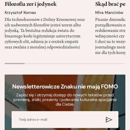
Filozofia zer i jedynek
Skąd brać pewn
Krzysztof Kornas
Mira Marcinów
Dla technobaronów z Doliny Krzemowej oraz
Pisanie dziennika 
ich nadwornych filozofów jesteś zerem albo
porządkowaniu myś
jedynką. Ta brutalna redukcja świata do
redukowaniu stresu,
binarnego kodu legitymizuje autorytaryzm
wdzięczności czy st
cyfrowych elit, odziera je z resztek empatii
I choć na te wszys
oraz zwalnia z moralnej odpowiedzialności
journalingu można 
nie dla tych korzyśc
Newsletterowicze Znaku nie mają FOMO
Zapisz się i otrzymaj dostęp do nowych tekstów przed
premierą, zniżki, prezenty i polecenia kulturalne specjalnie
dla Ciebie.