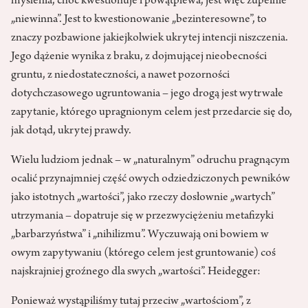
myślenia, choć kwestionuje i powątpiewa, jest więc zupełnie
„niewinna”. Jest to kwestionowanie „bezinteresowne”, to
znaczy pozbawione jakiejkolwiek ukrytej intencji niszczenia.
Jego dążenie wynika z braku, z dojmującej nieobecności
gruntu, z niedostateczności, a nawet pozorności
dotychczasowego ugruntowania – jego drogą jest wytrwałe
zapytanie, którego upragnionym celem jest przedarcie się do,
jak dotąd, ukrytej prawdy.
Wielu ludziom jednak – w „naturalnym” odruchu pragnącym
ocalić przynajmniej część owych odziedziczonych pewników
jako istotnych „wartości”, jako rzeczy dosłownie „wartych”
utrzymania – dopatruje się w przezwyciężeniu metafizyki
„barbarzyństwa” i „nihilizmu”. Wyczuwają oni bowiem w
owym zapytywaniu (którego celem jest gruntowanie) coś
najskrajniej groźnego dla swych „wartości”. Heidegger:
Ponieważ wystąpiliśmy tutaj przeciw „wartościom”, z