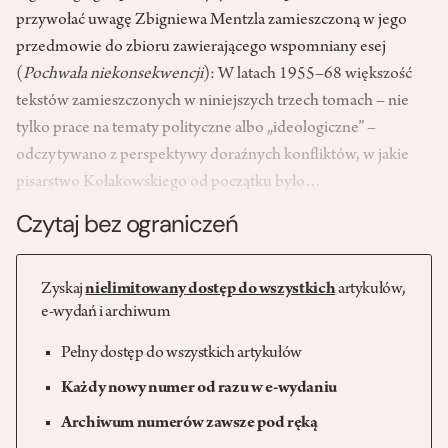
przywołać uwagę Zbigniewa Mentzla zamieszczoną w jego
przedmowie do zbioru zawierającego wspomniany esej
(
Pochwała niekonsekwencji
): W latach 1955–68 większość
tekstów zamieszczonych w niniejszych trzech tomach – nie
tylko prace na tematy polityczne albo „ideologiczne” –
odczytywano z perspektywy doraźnych konfliktów, w jakie
pisarstwo Kołakowskiego od początku było…
Czytaj bez ograniczeń
Zyskaj
nielimitowany dostęp do wszystkich
artykułów,
e-wydań i archiwum
Pełny dostęp do wszystkich artykułów
Każdy nowy numer od razu w e-wydaniu
Archiwum numerów zawsze pod ręką