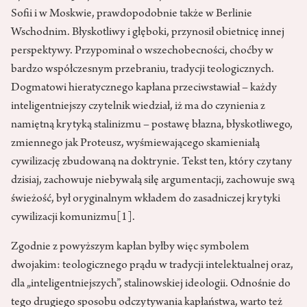
Sofii i w Moskwie, prawdopodobnie także w Berlinie
Wschodnim. Błyskotliwy i głęboki, przynosił obietnicę innej
perspektywy. Przypominał o wszechobecności, choćby w
bardzo współczesnym przebraniu, tradycji teologicznych.
Dogmatowi hieratycznego kapłana przeciwstawiał – każdy
inteligentniejszy czytelnik wiedział, iż ma do czynienia z
namiętną krytyką stalinizmu – postawę błazna, błyskotliwego,
zmiennego jak Proteusz, wyśmiewającego skamieniałą
cywilizację zbudowaną na doktrynie. Tekst ten, który czytany
dzisiaj, zachowuje niebywałą siłę argumentacji, zachowuje swą
świeżość, był oryginalnym wkładem do zasadniczej krytyki
cywilizacji komunizmu
[1]
.
Zgodnie z powyższym kapłan byłby więc symbolem
dwojakim: teologicznego prądu w tradycji intelektualnej oraz,
dla „inteligentniejszych”, stalinowskiej ideologii. Odnośnie do
tego drugiego sposobu odczytywania kapłaństwa, warto też