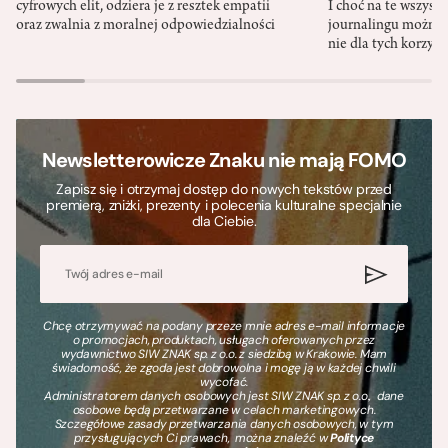
cyfrowych elit, odziera je z resztek empatii
I choć na te wszys
oraz zwalnia z moralnej odpowiedzialności
journalingu można 
nie dla tych korzyśc
Newsletterowicze Znaku nie mają FOMO
Zapisz się i otrzymaj dostęp do nowych tekstów przed
premierą, zniżki, prezenty i polecenia kulturalne specjalnie
dla Ciebie.
Chcę otrzymywać na podany przeze mnie adres e-mail informacje
o promocjach, produktach, usługach oferowanych przez
wydawnictwo SIW ZNAK sp. z o.o. z siedzibą w Krakowie. Mam
świadomość, że zgoda jest dobrowolna i mogę ją w każdej chwili
wycofać.
Administratorem danych osobowych jest SIW ZNAK sp. z o.o., dane
osobowe będą przetwarzane w celach marketingowych.
Szczegółowe zasady przetwarzania danych osobowych, w tym
przysługujących Ci prawach, można znaleźć w
Polityce