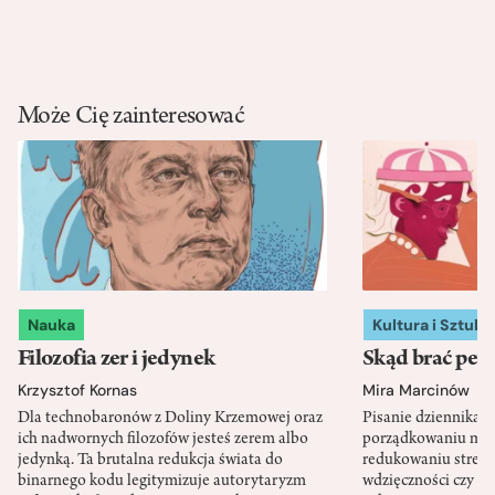
Może Cię zainteresować
Nauka
Kultura i Sztuka
Filozofia zer i jedynek
Skąd brać pewn
Krzysztof Kornas
Mira Marcinów
Dla technobaronów z Doliny Krzemowej oraz
Pisanie dziennika 
ich nadwornych filozofów jesteś zerem albo
porządkowaniu myś
jedynką. Ta brutalna redukcja świata do
redukowaniu stresu,
binarnego kodu legitymizuje autorytaryzm
wdzięczności czy st