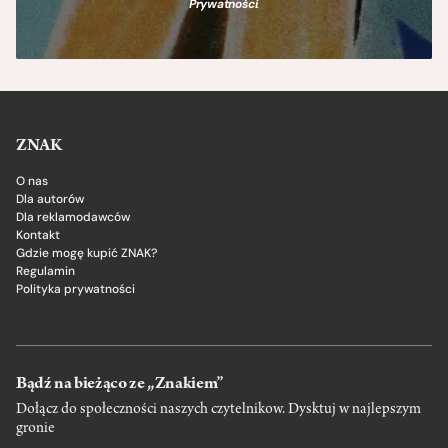
Prywatności
.
ZNAK
O nas
Dla autorów
Dla reklamodawców
Kontakt
Gdzie mogę kupić ZNAK?
Regulamin
Polityka prywatności
Bądź na bieżąco ze „Znakiem”
Dołącz do społeczności naszych czytelnikow. Dysktuj w najlepszym
gronie