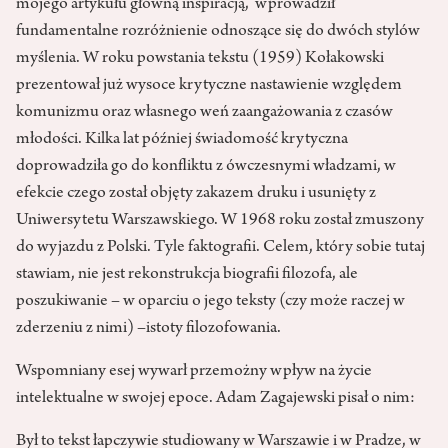
mojego artykułu główną inspiracją, wprowadził
fundamentalne rozróżnienie odnoszące się do dwóch stylów
myślenia. W roku powstania tekstu (1959) Kołakowski
prezentował już wysoce krytyczne nastawienie względem
komunizmu oraz własnego weń zaangażowania z czasów
młodości. Kilka lat później świadomość krytyczna
doprowadziła go do konfliktu z ówczesnymi władzami, w
efekcie czego został objęty zakazem druku i usunięty z
Uniwersytetu Warszawskiego. W 1968 roku został zmuszony
do wyjazdu z Polski. Tyle faktografii. Celem, który sobie tutaj
stawiam, nie jest rekonstrukcja biografii filozofa, ale
poszukiwanie – w oparciu o jego teksty (czy może raczej w
zderzeniu z nimi) –istoty filozofowania.
Wspomniany esej wywarł przemożny wpływ na życie
intelektualne w swojej epoce. Adam Zagajewski pisał o nim:
Był to tekst łapczywie studiowany w Warszawie i w Pradze, w