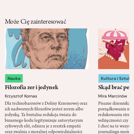
Może Cię zainteresować
Nauka
Kultura i Sztuka
Filozofia zer i jedynek
Skąd brać pewn
Krzysztof Kornas
Mira Marcinów
Dla technobaronów z Doliny Krzemowej oraz
Pisanie dziennika 
ich nadwornych filozofów jesteś zerem albo
porządkowaniu myś
jedynką. Ta brutalna redukcja świata do
redukowaniu stresu,
binarnego kodu legitymizuje autorytaryzm
wdzięczności czy st
cyfrowych elit, odziera je z resztek empatii
I choć na te wszys
oraz zwalnia z moralnej odpowiedzialności
journalingu można 