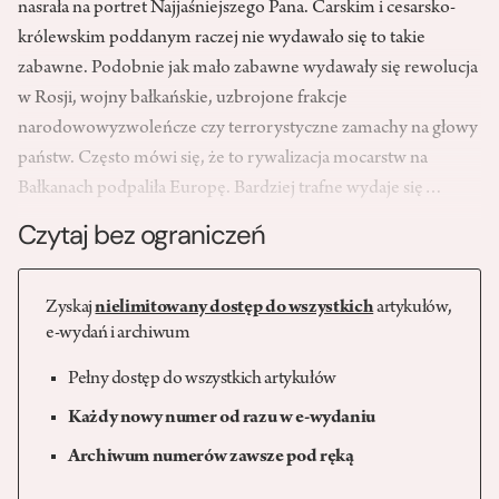
nasrała na portret Najjaśniejszego Pana. Carskim i cesarsko-
królewskim poddanym raczej nie wydawało się to takie
zabawne. Podobnie jak mało zabawne wydawały się rewolucja
w Rosji, wojny bałkańskie, uzbrojone frakcje
narodowowyzwoleńcze czy terrorystyczne zamachy na głowy
państw. Często mówi się, że to rywalizacja mocarstw na
Bałkanach podpaliła Europę. Bardziej trafne wydaje się…
Czytaj bez ograniczeń
Zyskaj
nielimitowany dostęp do wszystkich
artykułów,
e-wydań i archiwum
Pełny dostęp do wszystkich artykułów
Każdy nowy numer od razu w e-wydaniu
Archiwum numerów zawsze pod ręką