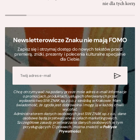
nie dla tych korzyśc
Newsletterowicze Znaku nie mają FOMO
Zapisz się i otrzymaj dostęp do nowych tekstów przed
premierą, zniżki, prezenty i polecenia kulturalne specjalnie
dla Ciebie.
Chcę otrzymywać na podany przeze mnie adres e-mail informacje
o promocjach, produktach, usługach oferowanych przez
wydawnictwo SIW ZNAK sp. z o.o. z siedzibą w Krakowie. Mam
świadomość, że zgoda jest dobrowolna i mogę ją w każdej chwili
wycofać.
Administratorem danych osobowych jest SIW ZNAK sp. z o.o., dane
osobowe będą przetwarzane w celach marketingowych.
Szczegółowe zasady przetwarzania danych osobowych, w tym
przysługujących Ci prawach, można znaleźć w
Polityce
Prywatności
.