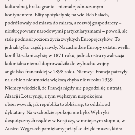
kulturalnej, braku granic – niemal zjednoczonym
kontynentem. Elity spotykały się na wielkich balach,
podróżowały od miasta do miasta, a rozwój gospodarczy –
nieskrępowany narodowymi partykularyzmami – powoli, ale
stale podnosił poziom życia zwykłych Europejczyków. To
jednak tylko część prawdy. Na zachodzie Europy ostatni wielki
konflikt zakończył się w 1871 roku, jednak ostra rywalizacja
kolonialna niemal doprowadziła do wybuchu wojny
angielsko-francuskiej w 1898 roku. Niemcy i Francja patrzyły
na siebie z nieufnością większą chyba niż w roku 1939.
Niemcy wiedzieli, że Francja nigdy nie pogodzi się z utratą
Alzacji i Lotaryngii, z tym większym niepokojem
obserwowali, jak republika to zbliża się, to oddala od
dyktatury. Na wschodzie spokoju nie było. Wybryki
despotycznych rządów w Rosji czy, w mniejszym stopniu, w
Austro-Węgrzech pamiętamy już tylko dzięki musze, która