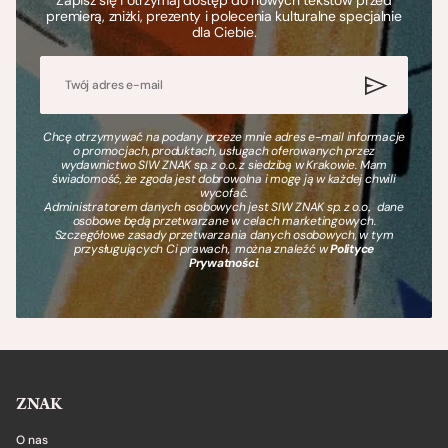
premierą, zniżki, prezenty i polecenia kulturalne specjalnie
dla Ciebie.
Chcę otrzymywać na podany przeze mnie adres e-mail informacje
o promocjach, produktach, usługach oferowanych przez
wydawnictwo SIW ZNAK sp. z o.o. z siedzibą w Krakowie. Mam
świadomość, że zgoda jest dobrowolna i mogę ją w każdej chwili
wycofać.
Administratorem danych osobowych jest SIW ZNAK sp. z o.o., dane
osobowe będą przetwarzane w celach marketingowych.
Szczegółowe zasady przetwarzania danych osobowych, w tym
przysługujących Ci prawach, można znaleźć w
Polityce
Prywatności
.
ZNAK
O nas