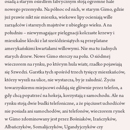
osadą a starym osiedlem fabrycznym stoją ogromne hale
nowego przemysłu. Na północ od nich, w starym Gimo, gdzie
już prawie nikt nie mieszka, wiekowe lipy ocieniają wille
zarządców i starszych majstrów z ubiegłego wieku. A na
południu – niewymagające pielęgnacji kolczaste krzewy i
mieszkalne klocki z lat sześćdziesiątych są przeplatane
amerykańskimi kwartałami willowymi. Nie ma tu żadnych
starych drzew. Nowe Gimo sterczy na polu. O siódmej
wieczorem na rynku, po którym hula wiatr, rzadko pojawiają
się Szwedzi. Garstka tych spośród trzech tysięcy mieszkańców,
którzy wyszli na ulice, nie wystarcza, by je zaludnić. Życiu
towarzyskiemu miejscowi oddają się głównie przez telefon, a
gdy chcą popatrzeć na hokeja, korzystają z samochodu. Ale na
rynku stoją dwie budki telefoniczne, a że pięciuset uchodźców
nie posiada ani samochodów, ani telefonów, wieczorem rynek
w Gimo zdominowany jest przez Bośniaków, Irańczyków,
Albańczyków, Somalijczyków, Ugandyjczyków czy