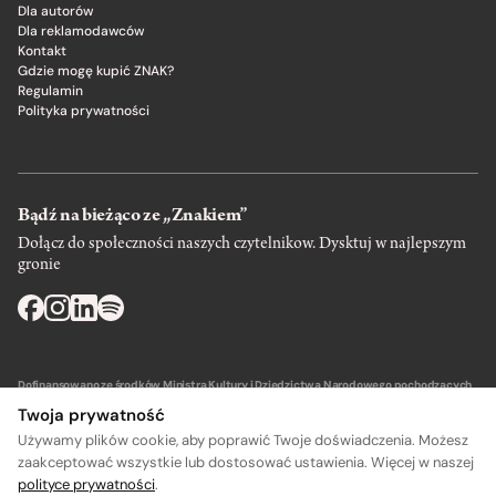
Dla autorów
Dla reklamodawców
Kontakt
Gdzie mogę kupić ZNAK?
Regulamin
Polityka prywatności
Bądź na bieżąco ze „Znakiem”
Dołącz do społeczności naszych czytelnikow. Dysktuj w najlepszym
gronie
Dofinansowano ze środków Ministra Kultury i Dziedzictwa Narodowego pochodzących
z Funduszu Promocji Kultury – państwowego funduszu celowego.
Twoja prywatność
Używamy plików cookie, aby poprawić Twoje doświadczenia. Możesz
zaakceptować wszystkie lub dostosować ustawienia. Więcej w naszej
polityce prywatności
.