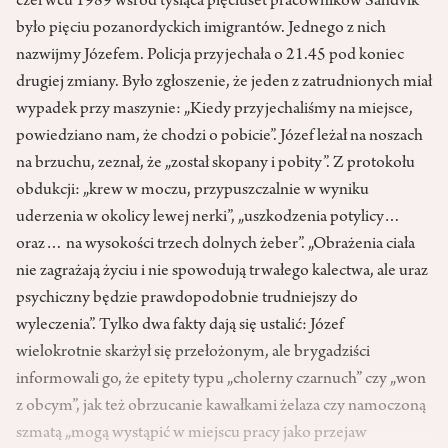
czerwcu 1989 wśród tysiąca pięciuset pracowników Sandvik
było pięciu pozanordyckich imigrantów. Jednego z nich
nazwijmy Józefem. Policja przyjechała o 21.45 pod koniec
drugiej zmiany. Było zgłoszenie, że jeden z zatrudnionych miał
wypadek przy maszynie: „Kiedy przyjechaliśmy na miejsce,
powiedziano nam, że chodzi o pobicie”. Józef leżał na noszach
na brzuchu, zeznał, że „został skopany i pobity”. Z protokołu
obdukcji: „krew w moczu, przypuszczalnie w wyniku
uderzenia w okolicy lewej nerki”, „uszkodzenia potylicy…
oraz… na wysokości trzech dolnych żeber”. „Obrażenia ciała
nie zagrażają życiu i nie spowodują trwałego kalectwa, ale uraz
psychiczny będzie prawdopodobnie trudniejszy do
wyleczenia”. Tylko dwa fakty dają się ustalić: Józef
wielokrotnie skarżył się przełożonym, ale brygadziści
informowali go, że epitety typu „cholerny czarnuch” czy „won
z obcym”, jak też obrzucanie kawałkami żelaza czy namoczoną
szmatą „mogą wystąpić w miejscu pracy jako przejaw