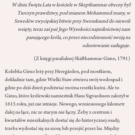
W dniu Święta Lata w kościele w Skepthammar obecny był
Turczyn prawdziwy, pod mianem Mohammed znany, w
Szwedów zwycięskiej bitwie przy Swensksund do niewoli
wzięty, teraz zaś paź Jego Wysokości najmiłościwiej nam
panującego króla, co przez niecodzienność swoją na
odnotowanie zasługuje.
(Z księgi parafialnej Skäfthammar-Gimo, 1791)
Kolebka Gimo leży przy Herrgården, pod mostkiem,
dokładnie tam, gdzie Wielki Staw otwiera swój wodospad i
gdzie po dziś dzień podziwiać można resztki kuźni. Ale to
Gimo, które królewski namiestnik Hans Sigvardsson założył w
1615 roku, już nie istnieje. Nowego, wzniesionego kilometr
dalej na łące, nic ze starym nie łączy. Żeby z centrum i
kwartałów mieszkalnych dostać się do historycznej osady,
trzeba wydostać się na szosę lub przejść przez las. Między