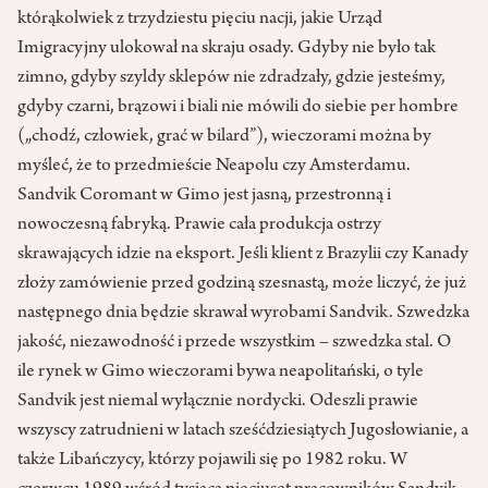
którąkolwiek z trzydziestu pięciu nacji, jakie Urząd
Imigracyjny ulokował na skraju osady. Gdyby nie było tak
zimno, gdyby szyldy sklepów nie zdradzały, gdzie jesteśmy,
gdyby czarni, brązowi i biali nie mówili do siebie per hombre
(„chodź, człowiek, grać w bilard”), wieczorami można by
myśleć, że to przedmieście Neapolu czy Amsterdamu.
Sandvik Coromant w Gimo jest jasną, przestronną i
nowoczesną fabryką. Prawie cała produkcja ostrzy
skrawających idzie na eksport. Jeśli klient z Brazylii czy Kanady
złoży zamówienie przed godziną szesnastą, może liczyć, że już
następnego dnia będzie skrawał wyrobami Sandvik. Szwedzka
jakość, niezawodność i przede wszystkim – szwedzka stal. O
ile rynek w Gimo wieczorami bywa neapolitański, o tyle
Sandvik jest niemal wyłącznie nordycki. Odeszli prawie
wszyscy zatrudnieni w latach sześćdziesiątych Jugosłowianie, a
także Libańczycy, którzy pojawili się po 1982 roku. W