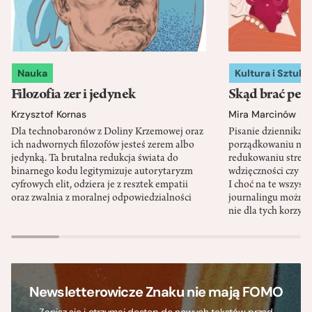
Nauka
Kultura i Sztuka
Filozofia zer i jedynek
Skąd brać pewn
Krzysztof Kornas
Mira Marcinów
Dla technobaronów z Doliny Krzemowej oraz
Pisanie dziennika 
ich nadwornych filozofów jesteś zerem albo
porządkowaniu myś
jedynką. Ta brutalna redukcja świata do
redukowaniu stresu,
binarnego kodu legitymizuje autorytaryzm
wdzięczności czy st
cyfrowych elit, odziera je z resztek empatii
I choć na te wszys
oraz zwalnia z moralnej odpowiedzialności
journalingu można 
nie dla tych korzyśc
Newsletterowicze Znaku nie mają FOMO
Zapisz się i otrzymaj dostęp do nowych tekstów przed