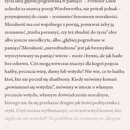
życia ideę głębiej pogrzebaną w pamięci”
.
Profesor Lurie
uchodzi za znawcę poezji Wordswortha, nie potrafi jednak –
przynajmniej do czasu – zrozumieć fenomenu moralności.
Moralność ma coś wspólnego z poezją, ponieważ żeby ją
zrozumieć „trzeba poruszyć, czy też zbudzić do życia” idee
albo jeszcze nieodkryte, albo „głębiej pogrzebane w
pamięci”.Moralność „nierozbudzona” jest jak bezmyślnie
wyrecytowany na pamięć wiersz – może i brzmi, ale jak hasło
bez odzewu. Cóż mogą wówczas znaczyć dla kogoś pojęcia
hańby, poczucia winy, dumy lub wstydu? Nie wie, co to hańba
ktoś, kto nie poczuł się zhańbiony. Kiedy mówimy komuś:
„powinieneś się wstydzić”, mówimy w istocie o własnym
poczuciu wstydu, własnym doświadczeniu moralnym,
którego nie da się przekazać drugim jak treści podręcznika z
etyki. Czyż można wytłumaczyć, co to jest wstyd komuś, kto
nigdy się nie wstydził? To podobne do rozmowy ze „ślepym
o…