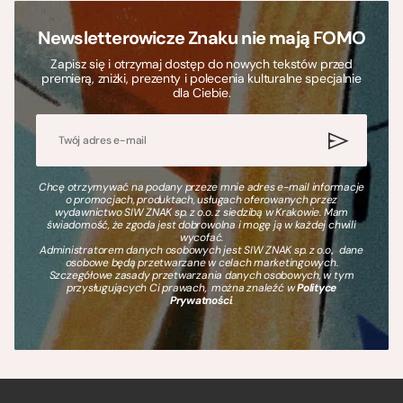
Newsletterowicze Znaku nie mają FOMO
Zapisz się i otrzymaj dostęp do nowych tekstów przed
premierą, zniżki, prezenty i polecenia kulturalne specjalnie
dla Ciebie.
Chcę otrzymywać na podany przeze mnie adres e-mail informacje
o promocjach, produktach, usługach oferowanych przez
wydawnictwo SIW ZNAK sp. z o.o. z siedzibą w Krakowie. Mam
świadomość, że zgoda jest dobrowolna i mogę ją w każdej chwili
wycofać.
Administratorem danych osobowych jest SIW ZNAK sp. z o.o., dane
osobowe będą przetwarzane w celach marketingowych.
Szczegółowe zasady przetwarzania danych osobowych, w tym
przysługujących Ci prawach, można znaleźć w
Polityce
Prywatności
.