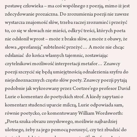
postawę człowieka – ma coś wspólnego z poezją, mimo iż jest
zdecydowanie prozaiczna. Do zrozumienia poezji nie zawsze
wystarcza znajomość słów, trzeba raczej zrozumieć i przeżyć
to, co się w słowach nie mieści, odkryć treści, których poeta
nie odsłonił wprost – może z braku słów, a może z obawy, że
słowa „sprofanują” subtelność przeżyć… A może nie chcąc
odsłaniać do końca własnych tajemnic, zostawiając
czytelnikowi możliwość interpretacji metafor… Znawcy
poezji szczycić się będą umiejętnością odnalezienia szyfru do
niejednoznacznych często słów poety. Znawcy poezji pytają
podobnie jak wykreowany przez Coetzee’ego profesor David
Lurie o komentarz do poetyckich strof. A kiedy zapytani o
komentarz studenci uparcie milczą, Lurie odpowiada sam,
równie poetycko, co komentowany William Wordsworth:
„Poeta szuka obrazu zmysłowego, możliwie najbardziej
ulotnego, żeby za jego pomocą poruszyć, czy też zbudzić do
1