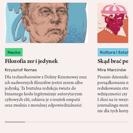
Nauka
Kultura i Sztuka
Filozofia zer i jedynek
Skąd brać pewn
Krzysztof Kornas
Mira Marcinów
Dla technobaronów z Doliny Krzemowej oraz
Pisanie dziennika 
ich nadwornych filozofów jesteś zerem albo
porządkowaniu myś
jedynką. Ta brutalna redukcja świata do
redukowaniu stresu,
binarnego kodu legitymizuje autorytaryzm
wdzięczności czy st
cyfrowych elit, odziera je z resztek empatii
I choć na te wszys
oraz zwalnia z moralnej odpowiedzialności
journalingu można 
nie dla tych korzyśc