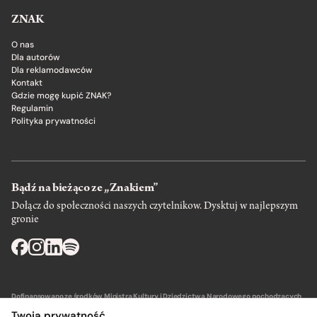
ZNAK
O nas
Dla autorów
Dla reklamodawców
Kontakt
Gdzie mogę kupić ZNAK?
Regulamin
Polityka prywatności
Bądź na bieżąco ze „Znakiem”
Dołącz do społeczności naszych czytelnikow. Dysktuj w najlepszym
gronie
Dofinansowano ze środków Ministra Kultury i Dziedzictwa Narodowego pochodzących
z Funduszu Promocji Kultury – państwowego funduszu celowego.
Twoja prywatność