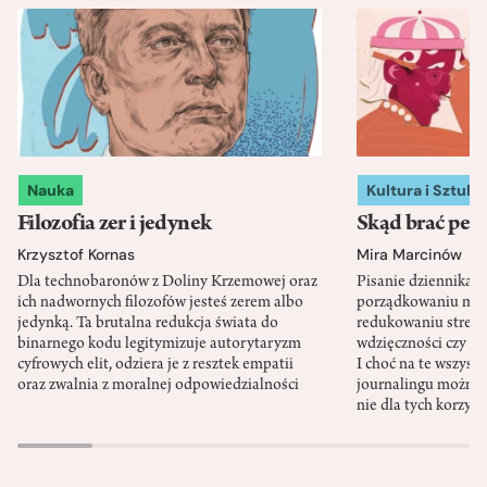
Nauka
Kultura i Sztuka
Filozofia zer i jedynek
Skąd brać pewn
Krzysztof Kornas
Mira Marcinów
Dla technobaronów z Doliny Krzemowej oraz
Pisanie dziennika 
ich nadwornych filozofów jesteś zerem albo
porządkowaniu myś
jedynką. Ta brutalna redukcja świata do
redukowaniu stresu,
binarnego kodu legitymizuje autorytaryzm
wdzięczności czy st
cyfrowych elit, odziera je z resztek empatii
I choć na te wszys
oraz zwalnia z moralnej odpowiedzialności
journalingu można 
nie dla tych korzyśc