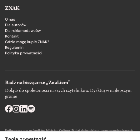
ZNAK
O nas
Dla autorów
Dla reklamodawców
Kontakt
Gdzie mogę kupić ZNAK?
Regulamin
Polityka prywatności
Bądź na bieżąco ze „Znakiem”
Dołącz do społeczności naszych czytelnikow. Dysktuj w najlepszym
gronie
Dofinansowano ze środków Ministra Kultury i Dziedzictwa Narodowego pochodzących
z Funduszu Promocji Kultury – państwowego funduszu celowego.
Twoja prywatność