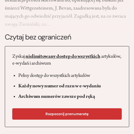
deklaracja-prośba skierowana do, opiekującej się bliskim już
śmierci Wittgensteinem, J. Bevan, zaadresowana była do
mających go odwiedzić przyjaciół. Zagadką jest, na co zwraca
uwagę Ziemiński, co…
Czytaj bez ograniczeń
Zyskaj
nielimitowany dostęp do wszystkich
artykułów,
e-wydań i archiwum
Pełny dostęp do wszystkich artykułów
Każdy nowy numer od razu w e-wydaniu
Archiwum numerów zawsze pod ręką
Rozpocznij prenumeratę