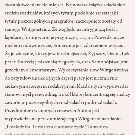
stosunkowo niewiele miejsca. Najnowsza książka składa się z
sześciu rozdziałów, których tytuły, podobnie zresztą jak i
tytuły poszczególnych paragrafów, zaczerpnięte zostały od
samego Wittgensteina. Ze względu na intrygującą treść i
lapidarną formę warto je przytoczyć, a są to: Powiedz im, że
miałem cudowne życie, Śmierć nie jest zdarzeniem w życiu,
Żyje wiecznie, kto żyje w teraźniejszości, Żyj szczęśliwie!, Lęk
przed śmiercią jest oznaką złego życia, oraz Samobójstwo jest
grzechem elementarnym. Wykorzystanie słów Wittgensteina
do zatytułowania kolejnych części pracy jest niezmiernie
ciekawym zabiegiem redakcyjnym. Każda z tych wypowiedzi
stanowi myśl przewodnią, wokół której koncentrują się analizy
zawarte w poszczególnych rozdziałach i podrozdziałach.
Przedmiotem wstępnych rozważań Autora jest
wypowiedziane przez umierającego Wittgensteina zdanie:
„Powiedz im, że miałem cudowne życie”. Ta swoista