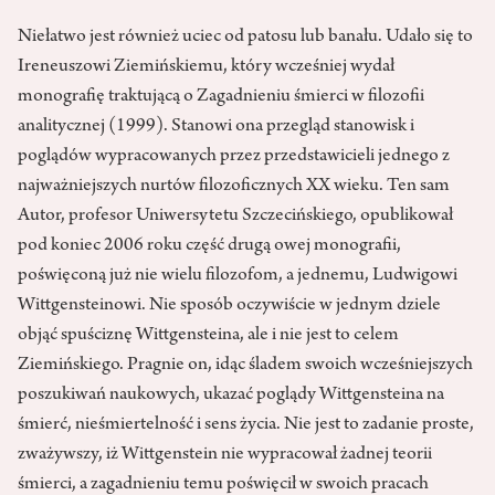
Niełatwo jest również uciec od patosu lub banału. Udało się to
Ireneuszowi Ziemińskiemu, który wcześniej wydał
monografię traktującą o Zagadnieniu śmierci w filozofii
analitycznej (1999). Stanowi ona przegląd stanowisk i
poglądów wypracowanych przez przedstawicieli jednego z
najważniejszych nurtów filozoficznych XX wieku. Ten sam
Autor, profesor Uniwersytetu Szczecińskiego, opublikował
pod koniec 2006 roku część drugą owej monografii,
poświęconą już nie wielu filozofom, a jednemu, Ludwigowi
Wittgensteinowi. Nie sposób oczywiście w jednym dziele
objąć spuściznę Wittgensteina, ale i nie jest to celem
Ziemińskiego. Pragnie on, idąc śladem swoich wcześniejszych
poszukiwań naukowych, ukazać poglądy Wittgensteina na
śmierć, nieśmiertelność i sens życia. Nie jest to zadanie proste,
zważywszy, iż Wittgenstein nie wypracował żadnej teorii
śmierci, a zagadnieniu temu poświęcił w swoich pracach