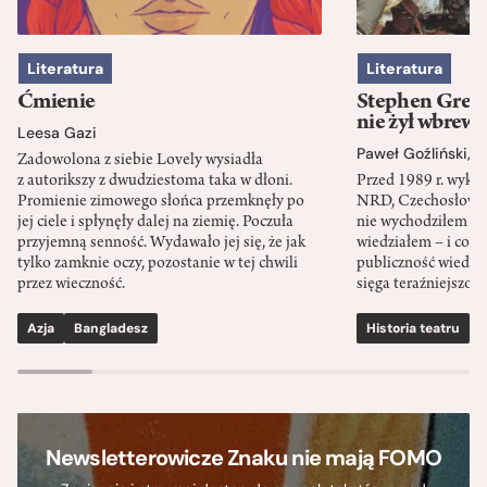
Literatura
Literatura
Ćmienie
Stephen Green
nie żył wbrew 
Leesa Gazi
Paweł Goźliński
,
S
Zadowolona z siebie Lovely wysiadła
z autorikszy z dwudziestoma taka w dłoni.
Przed 1989 r. wykł
Promienie zimowego słońca przemknęły po
NRD, Czechosłowacj
jej ciele i spłynęły dalej na ziemię. Poczuła
nie wychodziłem po
przyjemną senność. Wydawało jej się, że jak
wiedziałem – i co w
tylko zamknie oczy, pozostanie w tej chwili
publiczność wiedzia
przez wieczność.
sięga teraźniejszośc
Azja
Bangladesz
Historia teatru
S
Newsletterowicze Znaku nie mają FOMO