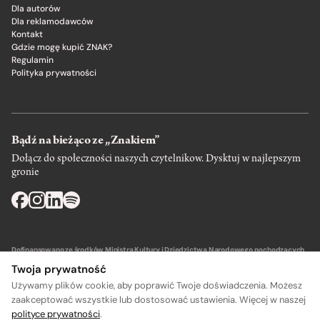
Dla autorów
Dla reklamodawców
Kontakt
Gdzie mogę kupić ZNAK?
Regulamin
Polityka prywatności
Bądź na bieżąco ze „Znakiem”
Dołącz do społeczności naszych czytelnikow. Dysktuj w najlepszym
gronie
Dofinansowano ze środków Ministra Kultury i Dziedzictwa Narodowego pochodzących
z Funduszu Promocji Kultury – państwowego funduszu celowego.
Twoja prywatność
Używamy plików cookie, aby poprawić Twoje doświadczenia. Możesz
zaakceptować wszystkie lub dostosować ustawienia. Więcej w naszej
polityce prywatności
.