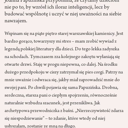
Joanna Papuzińska przypomina, że czytamy dzieciom
nie po to, by wzrósł ich iloraz inteligencji, lecz by
budować wspólnotę i uczyć w niej uważności na siebie
nawzajem.
Wspinam się na piąte piętro starej warszawskiej kamienicy. Jest
bardzo gorąco, towarzyszy mi stres – mam zrobić wywiad z
legendą polskiej literatury dla dzieci. Do tego lekka zadyszka
na schodach. Tymczasem zza kolejnego zakrętu wyłaniają się
otwarte drzwi. Staję w progu niepewna, co dalej. Na środku
dużego przedpokoju w ciszy zatrzymał się pies corgi. Patrzy na
mnie uważnie i odwraca się, jakby miał zaprowadzić mnie do
swojej pani. Po chwili pojawia się sama Papuzińska. Drobna,
serdeczna, starsza pani o ciepłym spojrzeniu, równocześnie
naturalnie wzbudza szacunek, jest przenikliwa. Jak
archetypowa przewodniczka z baśni. „Nierzeczywistość zdarza
się niespodziewanie” – to zdanie, które wtedy od niej
usłyszałam, zostanie ze mną na długo.