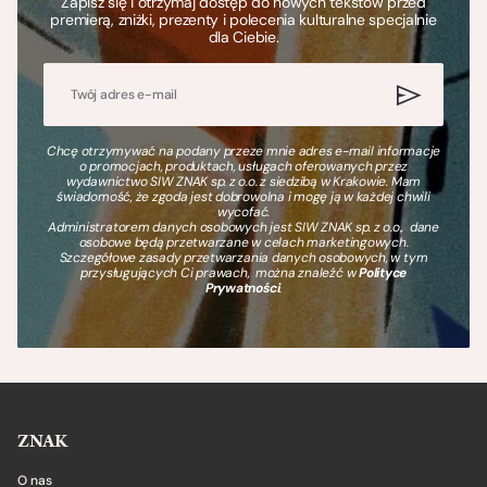
Zapisz się i otrzymaj dostęp do nowych tekstów przed
premierą, zniżki, prezenty i polecenia kulturalne specjalnie
dla Ciebie.
Chcę otrzymywać na podany przeze mnie adres e-mail informacje
o promocjach, produktach, usługach oferowanych przez
wydawnictwo SIW ZNAK sp. z o.o. z siedzibą w Krakowie. Mam
świadomość, że zgoda jest dobrowolna i mogę ją w każdej chwili
wycofać.
Administratorem danych osobowych jest SIW ZNAK sp. z o.o., dane
osobowe będą przetwarzane w celach marketingowych.
Szczegółowe zasady przetwarzania danych osobowych, w tym
przysługujących Ci prawach, można znaleźć w
Polityce
Prywatności
.
ZNAK
O nas