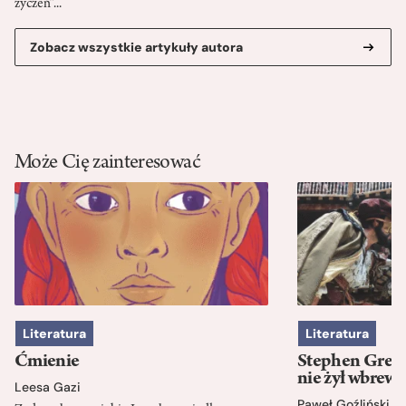
życzeń”...
Zobacz wszystkie artykuły autora
Może Cię zainteresować
Literatura
Literatura
Ćmienie
Stephen Green
nie żył wbrew 
Leesa Gazi
Paweł Goźliński
,
S