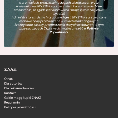
o promocjach, produktach, usługach oferowanych przez
wydawnictwo SIW ZNAK sp. z o.o. z siedzibą w Krakowie. Mam
świadomość, że zgoda jest dobrowolna i mogę ją w każdej chwili
wycofać.
Administratorem danych osobowych jest SIW ZNAK sp. z o.o., dane
osobowe będą przetwarzane w celach marketingowych.
Szczegółowe zasady przetwarzania danych osobowych, w tym
przysługujących Ci prawach, można znaleźć w
Polityce
Prywatności
.
ZNAK
O nas
Dla autorów
Dla reklamodawców
Kontakt
Gdzie mogę kupić ZNAK?
Regulamin
Polityka prywatności