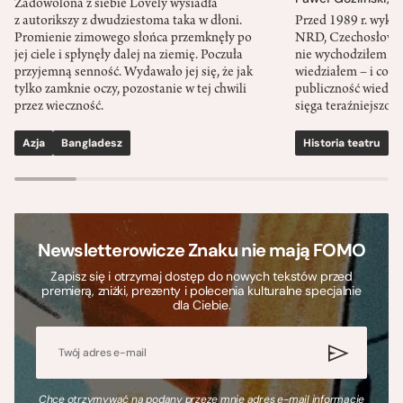
Zadowolona z siebie Lovely wysiadła
z autorikszy z dwudziestoma taka w dłoni.
Przed 1989 r. wykł
Promienie zimowego słońca przemknęły po
NRD, Czechosłowacj
jej ciele i spłynęły dalej na ziemię. Poczuła
nie wychodziłem po
przyjemną senność. Wydawało jej się, że jak
wiedziałem – i co w
tylko zamknie oczy, pozostanie w tej chwili
publiczność wiedzia
przez wieczność.
sięga teraźniejszośc
Azja
Bangladesz
Historia teatru
S
Newsletterowicze Znaku nie mają FOMO
Zapisz się i otrzymaj dostęp do nowych tekstów przed
premierą, zniżki, prezenty i polecenia kulturalne specjalnie
dla Ciebie.
Chcę otrzymywać na podany przeze mnie adres e-mail informacje