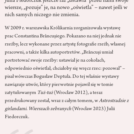
Julia Fiedorczuk jeszcze raz „ustawia” przed nami swoje
wiersze, „pozuje” je, na nowo „oświetla” – nawet jeśli w
nich samych niczego nie zmienia.
W 2009 r. warszawska Królikarnia zorganizowała wystawę
prac Constantina Brâncuşiego. Pokazano na niej jednak nie
rzeźby, lecz wykonane przez artystę fotografie rzeźb, własnej
pracowni, a także kilka autoportretów. „Brâncuşi umiał
portretować swoje rzeźby: ustawiał je na cokołach,
odpowiednio oświetlał, chciałoby się wręcz rzec: pozował” –
pisał wówczas Bogusław Deptuła. Do tej właśnie wystawy
nawiązuje utwór, który pierwotnie pojawił się w tomie
zatytułowanym
Tuż-tuż
(Wrocław 2012), a teraz
przedrukowany został, wraz z całym tomem, w
Astrostradzie z
girlandami. Wierszach zebranych
(Wrocław 2023) Julii
Fiedorczuk.