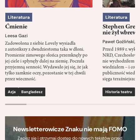
Literatura
Literatura
Ćmienie
Stephen Green
nie żył wbrew 
Leesa Gazi
Paweł Goźliński
,
S
Zadowolona z siebie Lovely wysiadła
z autorikszy z dwudziestoma taka w dłoni.
Przed 1989 r. wykł
Promienie zimowego słońca przemknęły po
NRD, Czechosłowacj
jej ciele i spłynęły dalej na ziemię. Poczuła
nie wychodziłem po
przyjemną senność. Wydawało jej się, że jak
wiedziałem – i co w
tylko zamknie oczy, pozostanie w tej chwili
publiczność wiedzia
przez wieczność.
sięga teraźniejszośc
Azja
Bangladesz
Historia teatru
S
Newsletterowicze Znaku nie mają FOMO
Zapisz się i otrzymaj dostęp do nowych tekstów przed