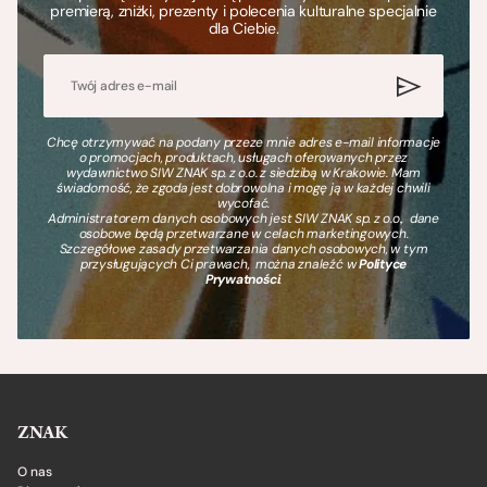
premierą, zniżki, prezenty i polecenia kulturalne specjalnie
dla Ciebie.
Chcę otrzymywać na podany przeze mnie adres e-mail informacje
o promocjach, produktach, usługach oferowanych przez
wydawnictwo SIW ZNAK sp. z o.o. z siedzibą w Krakowie. Mam
świadomość, że zgoda jest dobrowolna i mogę ją w każdej chwili
wycofać.
Administratorem danych osobowych jest SIW ZNAK sp. z o.o., dane
osobowe będą przetwarzane w celach marketingowych.
Szczegółowe zasady przetwarzania danych osobowych, w tym
przysługujących Ci prawach, można znaleźć w
Polityce
Prywatności
.
ZNAK
O nas