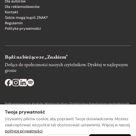
Dla autorów
Dla reklamodawców
Kontakt
Gdzie mogę kupić ZNAK?
Regulamin
Polityka prywatności
Bądź na bieżąco ze „Znakiem”
Dołącz do społeczności naszych czytelnikow. Dysktuj w najlepszym
gronie
Dofinansowano ze środków Ministra Kultury i Dziedzictwa Narodowego pochodzących
z Funduszu Promocji Kultury – państwowego funduszu celowego.
Twoja prywatność
Używamy plików cookie, aby poprawić Twoje doświadczenia. Możesz
zaakceptować wszystkie lub dostosować ustawienia. Więcej w naszej
polityce prywatności
.