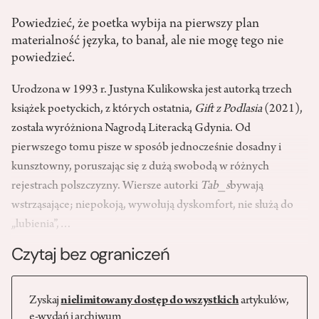
Powiedzieć, że poetka wybija na pierwszy plan
materialność języka, to banał, ale nie mogę tego nie
powiedzieć.
Urodzona w 1993 r. Justyna Kulikowska jest autorką trzech
książek poetyckich, z których ostatnia,
Gift z Podlasia
(2021),
została wyróżniona Nagrodą Literacką Gdynia. Od
pierwszego tomu pisze w sposób jednocześnie dosadny i
kunsztowny, poruszając się z dużą swobodą w różnych
rejestrach polszczyzny. Wiersze autorki
Tab_s
bywają
wstrząsające; niepokoją, wywołują dyskomfort, nie służą do
„lubienia”,…
Czytaj bez ograniczeń
Zyskaj
nielimitowany dostęp do wszystkich
artykułów,
e-wydań i archiwum