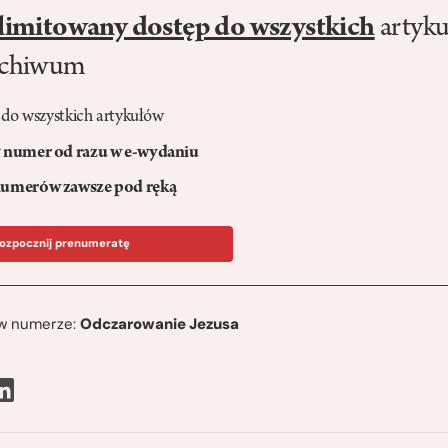
limitowany dostęp do wszystkich
artyku
rchiwum
 do wszystkich artykułów
numer od razu w e-wydaniu
umerów zawsze pod ręką
ozpocznij prenumeratę
ę w numerze:
Odczarowanie Jezusa