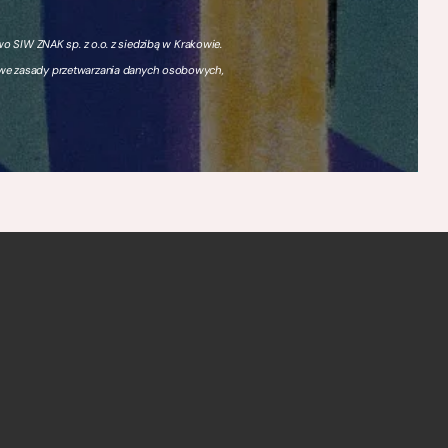
 SIW ZNAK sp. z o.o. z siedzibą w Krakowie.
owe zasady przetwarzania danych osobowych,