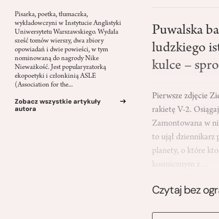
Pisarka, poetka, tłumaczka,
wykładowczyni w Instytucie Anglistyki
Puwalska ba
Uniwersytetu Warszawskiego. Wydała
sześć tomów wierszy, dwa zbiory
ludzkiego i
opowiadań i dwie powieści, w tym
nominowaną do nagrody Nike
kulce – spro
Nieważkość. Jest popularyzatorką
ekopoetyki i członkinią ASLE
(Association for the...
Pierwsze zdjęcie Z
Zobacz wszystkie artykuły
autora
rakietę V-2. Osiąg
Zamontowana w nim 
to ujął dziennikarz
planety, o które kt
kosmicznym z…
Czytaj bez og