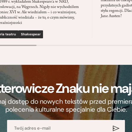
nakłania do zakup
1989 r. wykładałem Shakespeare’a w NRD,
przydatnych gadżet
słowacji, na Węgrzech. Nigdy nie wychodziłem
stylu regencji. D
oniec XVI w. Ale wiedziałem – i co ważniejsze,
Jane Austen?
ubliczność wiedziała – że to, o czym mówimy,
eraźniejszości
ria teatru
Shakespear
terowicze Znaku nie m
ymaj dostęp do nowych tekstów przed premierą, 
polecenia kulturalne specjalnie dla Ciebie.