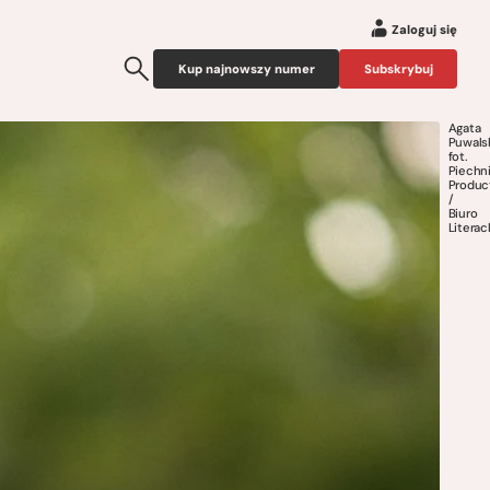
Zaloguj się
Kup najnowszy numer
Subskrybuj
Agata
Puwals
fot.
Piechn
Produc
/
Biuro
Literac