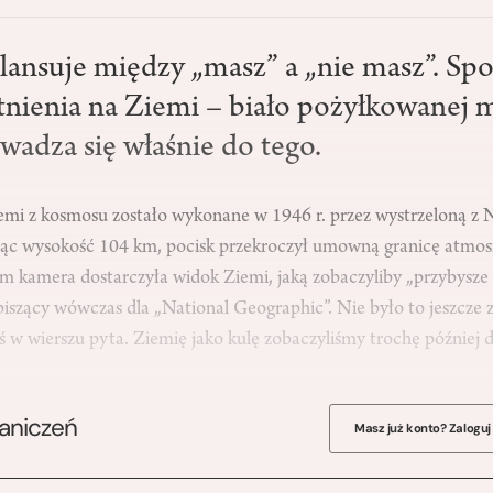
lansuje między „masz” a „nie masz”. Spo
stnienia na Ziemi – biało pożyłkowanej
wadza się właśnie do tego.
iemi z kosmosu zostało wykonane w 1946 r. przez wystrzeloną 
ając wysokość 104 km, pocisk przekroczył umowną granicę atmos
kamera dostarczyła widok Ziemi, jaką zobaczyliby „przybysze z 
 piszący wówczas dla „National Geographic”. Nie było to jeszcze z
oś w wierszu pyta. Ziemię jako kulę zobaczyliśmy trochę później 
raniczeń
Masz już konto? Zaloguj