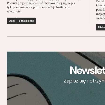
Przed 
Poczuła przyjemną senność. Wydawało jej się, że jak
Czecho
tylko zamknie oczy, pozostanie w tej chwili przez
poza k
wieczność.
moja p
sięga t
Azja
Bangladesz
Histo
Newslet
Zapisz się i otrz