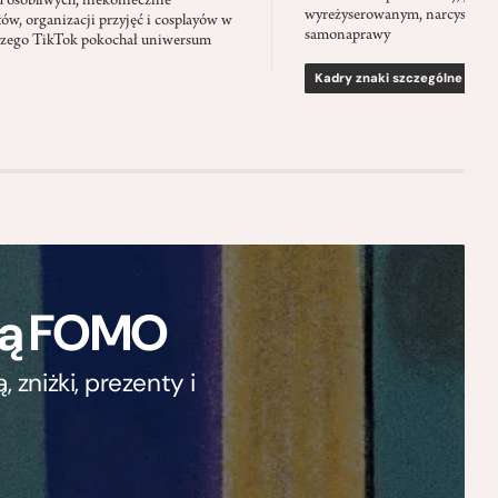
u osobliwych, niekoniecznie
wyreżyserowanym, narcystycz
ów, organizacji przyjęć i cosplayów w
samonaprawy
laczego TikTok pokochał uniwersum
Kadry znaki szczególne
ają FOMO
zniżki, prezenty i