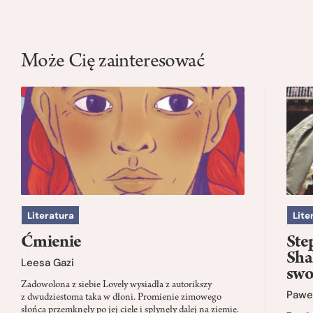
Może Cię zainteresować
Literatura
Lite
Ćmienie
Ste
Sha
Leesa Gazi
swo
Zadowolona z siebie Lovely wysiadła z autorikszy
Paweł
z dwudziestoma taka w dłoni. Promienie zimowego
słońca przemknęły po jej ciele i spłynęły dalej na ziemię.