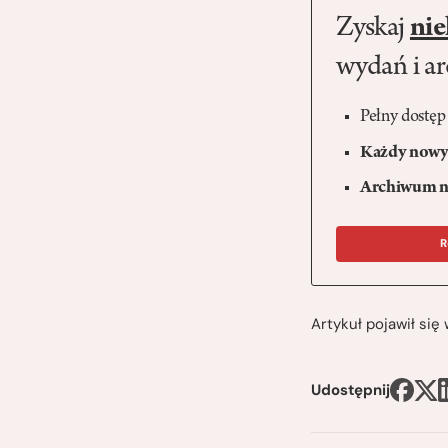
Zyskaj
nie
wydań i a
Pełny dostęp
Każdy nowy 
Archiwum n
R
Artykuł pojawił si
Udostępnij