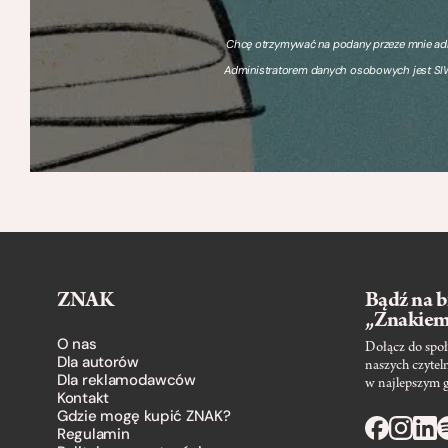
Chcę otrzymywać na podany przeze mnie adre
Administratorem danych osobowych jest SIW
ZNAK
Bądź na b
„Znakie
O nas
Dołącz do społ
Dla autorów
naszych czytel
Dla reklamodawców
w najlepszym 
Kontakt
Gdzie mogę kupić ZNAK?
Regulamin