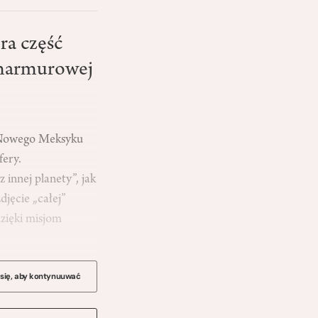
ra część
 marmurowej
z Nowego Meksyku
fery.
innej planety”, jak
djęcie „całej”
dzięki misjom
 się, aby kontynuuwać