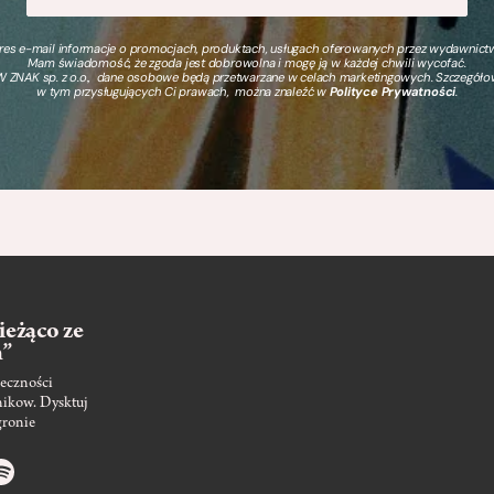
s e-mail informacje o promocjach, produktach, usługach oferowanych przez wydawnictwo
Mam świadomość, że zgoda jest dobrowolna i mogę ją w każdej chwili wycofać.
 ZNAK sp. z o.o., dane osobowe będą przetwarzane w celach marketingowych. Szczegół
w tym przysługujących Ci prawach, można znaleźć w
Polityce Prywatności
.
ieżąco ze
m”
eczności
nikow. Dysktuj
gronie