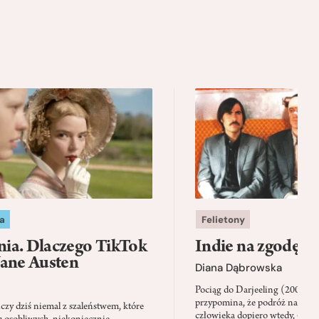
a
Felietony
ia. Dlaczego TikTok
Indie na zgodę
Jane Austen
Diana Dąbrowska
Pociąg do Darjeeling (2007) 
przypomina, że podróż napraw
zy dziś niemal z szaleństwem, które
człowieka dopiero wtedy, gdy p