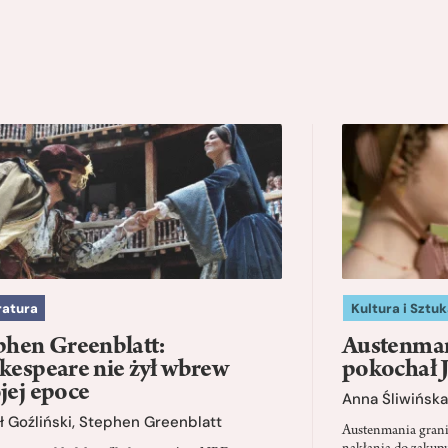
ratura
Kultura i Sztuk
phen Greenblatt:
Austenman
kespeare nie żył wbrew
pokochał 
jej epoce
Anna Śliwińska
 Goźliński
,
Stephen Greenblatt
Austenmania granic