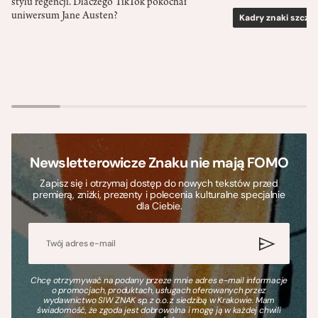
stylu regencji. Dlaczego TikTok pokochał
uniwersum Jane Austen?
Kadry znaki szcze
Newsletterowicze Znaku nie mają FOMO
Zapisz się i otrzymaj dostęp do nowych tekstów przed
premierą, zniżki, prezenty i polecenia kulturalne specjalnie
dla Ciebie.
Chcę otrzymywać na podany przeze mnie adres e-mail informacje
o promocjach, produktach, usługach oferowanych przez
wydawnictwo SIW ZNAK sp. z o.o. z siedzibą w Krakowie. Mam
świadomość, że zgoda jest dobrowolna i mogę ją w każdej chwili