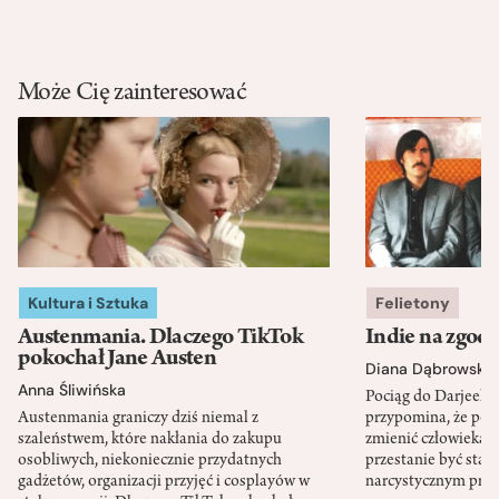
Może Cię zainteresować
Kultura i Sztuka
Felietony
Austenmania. Dlaczego TikTok
Indie na zgod
pokochał Jane Austen
Diana Dąbrowska
Anna Śliwińska
Pociąg do Darjeeli
Austenmania graniczy dziś niemal z
przypomina, że po
szaleństwem, które nakłania do zakupu
zmienić człowieka d
osobliwych, niekoniecznie przydatnych
przestanie być sta
gadżetów, organizacji przyjęć i cosplayów w
narcystycznym pro