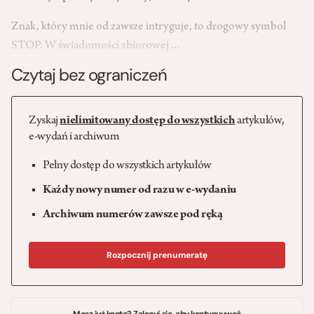
Znak, który mnie od zawsze intryguje, to drogowy symbol
STOP. W świadomości zbiorowej…
Czytaj bez ograniczeń
Zyskaj
nielimitowany dostęp do wszystkich
artykułów,
e-wydań i archiwum
Pełny dostęp do wszystkich artykułów
Każdy nowy numer od razu w e-wydaniu
Archiwum numerów zawsze pod ręką
Rozpocznij prenumeratę
Masz już konto? Zaloguj się, aby kontynuuwać