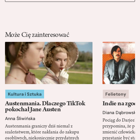
Może Cię zainteresować
Kultura i Sztuka
Felietony
Austenmania. Dlaczego TikTok
Indie na zgod
pokochał Jane Austen
Diana Dąbrowska
Anna Śliwińska
Pociąg do Darjeeli
Austenmania graniczy dziś niemal z
przypomina, że po
szaleństwem, które nakłania do zakupu
zmienić człowieka d
osobliwych, niekoniecznie przydatnych
przestanie być sta