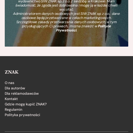
wydawnictwo SIW ZNAK sp. z o.o. z siedzibą w Krakowie. Mam
świadomość, że zgoda jest dobrowolna i mogę ją w każdej chwili
wycofać.
Administratorem danych osobowych jest SIW ZNAK sp. z o.o., dane
osobowe będą przetwarzane w celach marketingowych.
Szczegółowe zasady przetwarzania danych osobowych, w tym
przysługujących Ci prawach, można znaleźć w
Polityce
Prywatności
.
ZNAK
O nas
Dla autorów
Dla reklamodawców
Kontakt
Gdzie mogę kupić ZNAK?
Regulamin
Polityka prywatności