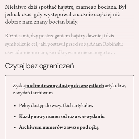
Niełatwo dziś spotkać hajstrę, czarnego bociana. Był
jednak czas, gdy występował znacznie częściej niż
dobrze nam znany bocian biały.
Różnica między postrzeganiem hajstry dawniej i dziś
symbolizuje cel, jaki postawił przed sobą Adam Robiński:
uświadomienie nam, że odkrywanie nieznanego to…
Czytaj bez ograniczeń
Zyskaj
nielimitowany dostęp do wszystkich
artykułów,
e-wydań i archiwum
Pełny dostęp do wszystkich artykułów
Każdy nowy numer od razu w e-wydaniu
Archiwum numerów zawsze pod ręką