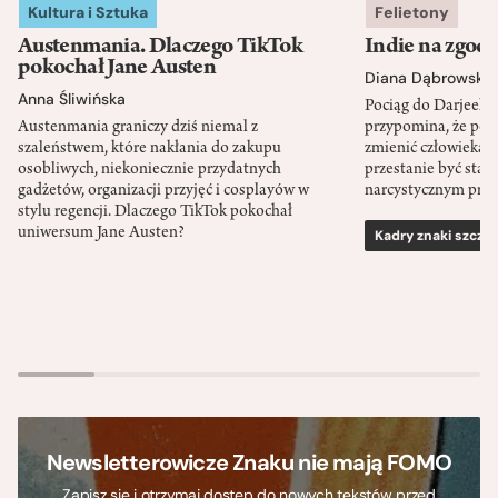
Kultura i Sztuka
Felietony
Austenmania. Dlaczego TikTok
Indie na zgod
pokochał Jane Austen
Diana Dąbrowska
Anna Śliwińska
Pociąg do Darjeeli
Austenmania graniczy dziś niemal z
przypomina, że po
szaleństwem, które nakłania do zakupu
zmienić człowieka d
osobliwych, niekoniecznie przydatnych
przestanie być sta
gadżetów, organizacji przyjęć i cosplayów w
narcystycznym pro
stylu regencji. Dlaczego TikTok pokochał
uniwersum Jane Austen?
Kadry znaki szcze
Newsletterowicze Znaku nie mają FOMO
Zapisz się i otrzymaj dostęp do nowych tekstów przed