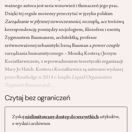
ważnego autora jest seria wznowień i tłumaczeń jego prac.
Dzięki tej regule możemy przeczytać w języku polskim
Zarządzanie w płynnej nowocze­sności
, szczupłą, acz treściwą
korespondencję pomiędzy socjologiem, filozofem i eseistą
Zygmuntem Baumanem, architektką, profesor
zrównoważonej urbanistyki Ireną Bauman a
power couple
zarządzania humanistycz­nego – Moniką Kosterą i Jerzym
Kociatkiewiczem, z wprowadzeniem teore­tyczki organizacji
Mary Jo Hatch. Kostera i Kociatkiewicz są autorami wydanej
przez Routledge w 2014 r. książki
Liquid Organization.
Zygmunt Bauman and…
Czytaj bez ograniczeń
Zyskaj
nielimitowany dostęp do wszystkich
artykułów,
e-wydań i archiwum