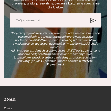
premierą, zniżki, prezenty i polecenia kulturalne specjalnie
dla Ciebie.
Chcę otrzymywać na podany przeze mnie adres e-mail informacje
o promocjach, produktach, usługach oferowanych przez
wydawnictwo SIW ZNAK sp. z o.o. z siedzibą w Krakowie. Mam
świadomość, że zgoda jest dobrowolna i mogę ją w każdej chwili
wycofać.
Administratorem danych osobowych jest SIW ZNAK sp. z o.o., dane
osobowe będą przetwarzane w celach marketingowych.
Szczegółowe zasady przetwarzania danych osobowych, w tym
przysługujących Ci prawach, można znaleźć w
Polityce
Prywatności
.
ZNAK
O nas