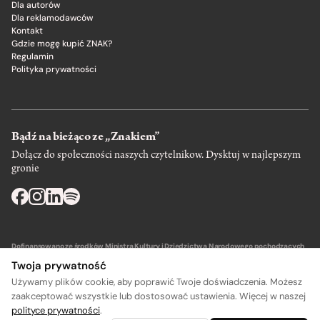
Dla autorów
Dla reklamodawców
Kontakt
Gdzie mogę kupić ZNAK?
Regulamin
Polityka prywatności
Bądź na bieżąco ze „Znakiem”
Dołącz do społeczności naszych czytelnikow. Dysktuj w najlepszym
gronie
Dofinansowano ze środków Ministra Kultury i Dziedzictwa Narodowego pochodzących
z Funduszu Promocji Kultury – państwowego funduszu celowego.
Twoja prywatność
Używamy plików cookie, aby poprawić Twoje doświadczenia. Możesz
zaakceptować wszystkie lub dostosować ustawienia. Więcej w naszej
polityce prywatności
.