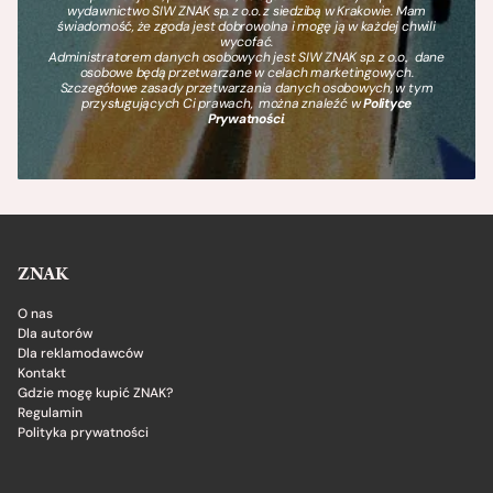
wydawnictwo SIW ZNAK sp. z o.o. z siedzibą w Krakowie. Mam
świadomość, że zgoda jest dobrowolna i mogę ją w każdej chwili
wycofać.
Administratorem danych osobowych jest SIW ZNAK sp. z o.o., dane
osobowe będą przetwarzane w celach marketingowych.
Szczegółowe zasady przetwarzania danych osobowych, w tym
przysługujących Ci prawach, można znaleźć w
Polityce
Prywatności
.
ZNAK
O nas
Dla autorów
Dla reklamodawców
Kontakt
Gdzie mogę kupić ZNAK?
Regulamin
Polityka prywatności