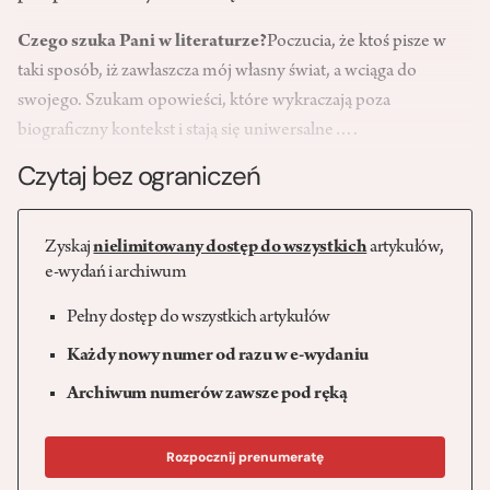
Czego szuka Pani w literaturze?
Poczucia, że ktoś pisze w
taki sposób, iż zawłaszcza mój własny świat, a wciąga do
swojego. Szukam opowieści, które wykraczają poza
biograficzny kontekst i stają się uniwersalne….
Czytaj bez ograniczeń
Zyskaj
nielimitowany dostęp do wszystkich
artykułów,
e-wydań i archiwum
Pełny dostęp do wszystkich artykułów
Każdy nowy numer od razu w e-wydaniu
Archiwum numerów zawsze pod ręką
Rozpocznij prenumeratę