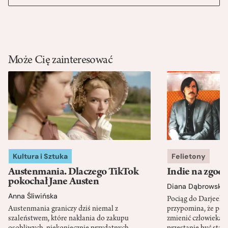
Może Cię zainteresować
Kultura i Sztuka
Felietony
Austenmania. Dlaczego TikTok
Indie na zgod
pokochał Jane Austen
Diana Dąbrowska
Anna Śliwińska
Pociąg do Darjeeli
Austenmania graniczy dziś niemal z
przypomina, że po
szaleństwem, które nakłania do zakupu
zmienić człowieka d