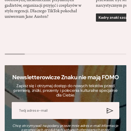
osobliwych, niekoniecznie przydatnych
przestanie być sta
gadżetów, organizacji przyjęć i cosplayów w
narcystycznym pro
stylu regencji. Dlaczego TikTok pokochał
uniwersum Jane Austen?
Kadry znaki szcze
Newsletterowicze Znaku nie mają FOMO
Zapisz się i otrzymaj dostęp do nowych tekstów przed
premierą, zniżki, prezenty i polecenia kulturalne specjalnie
dla Ciebie.
Chcę otrzymywać na podany przeze mnie adres e-mail informacje
o promocjach, produktach, usługach oferowanych przez