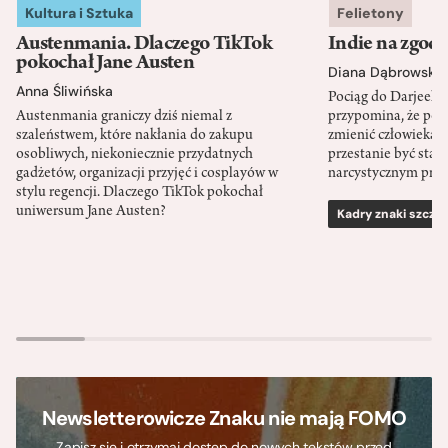
Kultura i Sztuka
Felietony
Austenmania. Dlaczego TikTok
Indie na zgod
pokochał Jane Austen
Diana Dąbrowska
Anna Śliwińska
Pociąg do Darjeeli
Austenmania graniczy dziś niemal z
przypomina, że po
szaleństwem, które nakłania do zakupu
zmienić człowieka d
osobliwych, niekoniecznie przydatnych
przestanie być sta
gadżetów, organizacji przyjęć i cosplayów w
narcystycznym pro
stylu regencji. Dlaczego TikTok pokochał
uniwersum Jane Austen?
Kadry znaki szcze
Newsletterowicze Znaku nie mają FOMO
Zapisz się i otrzymaj dostęp do nowych tekstów przed