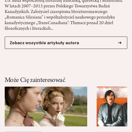
UŚ. Bada współczesną literaturę francuską, quebecką i Mauritiusa.
W latach 2007–2013 prezes Polskiego Towarzystwa Badań
Kanadyjskich. Założyciel czasopisma literaturoznawczego
„Romanica Silesiana” i współzałożyciel naukowego periodyku
kanadystycznego „TransCanadiana”. Tłumacz ponad 20 dzieł
filozoficznych i literackich...
Zobacz wszystkie artykuły autora
Może Cię zainteresować