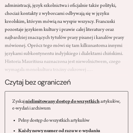
administracji, język szkolnictwa i oficjalnie także polityki,
chociaż kontakty z wyborcami odbywają się w języku
kreolskim, którym mówią na wyspie wszyscy. Francuski
pozostaje językiem kultury i prawie całej literatury oraz
najbardziej znaczących tytułów prasy pisanej i kanałów prasy
mówionej. Oprócz tego mówi się tam kilkunastoma innymi
językami subkontynentu indyjskiego i dialektami chińskimi.
Historia Mauritiusa naznaczona jest niewolnictwem, czego
wymagała monokultura trzciny cukrowej….
Czytaj bez ograniczeń
Zyskaj
nielimitowany dostęp do wszystkich
artykułów,
e-wydań i archiwum
Pełny dostęp do wszystkich artykułów
Każdy nowy numer od razu w e-wydaniu