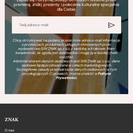
premierą, zniżki, prezenty i polecenia kulturalne specjalnie
dla Ciebie.
Chcę otrzymywać na podany przeze mnie adres e-mail informacje
o promocjach, produktach, usługach oferowanych przez
wydawnictwo SIW ZNAK sp. z o.o. z siedzibą w Krakowie. Mam
świadomość, że zgoda jest dobrowolna i mogę ją w każdej chwili
wycofać.
Administratorem danych osobowych jest SIW ZNAK sp. z o.o., dane
osobowe będą przetwarzane w celach marketingowych.
Szczegółowe zasady przetwarzania danych osobowych, w tym
przysługujących Ci prawach, można znaleźć w
Polityce
Prywatności
.
ZNAK
O nas