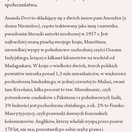
społeczeństwa.
Ananda Devi to składający się z dwóch imion pani Anenden (z
domu Nirsimloo), często traktowany jako imię i nazwisko,
pseudonim literacki autorki urodzonej w 1957 r. Jest
najbardziej znaną pisarką swojego kraju, Mauritiusa,
niewielkiej wyspy w południowo-zachodniej części Oceanu
Indyjskiego, leżącej o kilkaset kilometrów na wschód od
Madagaskaru. W kraju o wielkości dwóch, trzech polskich
powiatów mieszka ponad 1,3 mln mieszkańców, w większości
pochodzenia hinduskiego, w jednej czwartej to Mulaci, zwani
tam Kreolami, kilka procent to tzw. Muzułmanie, czyli
potomkowie osadników z Pakistanu i z południowych Indii,
3% ludności jest pochodzenia chińskiego, a ok. 2% to Franko-
Maurytyjczycy, czyli prawnuki dawnych francuskich
kolonizatorów. Anglików, którzy władali wyspą przez prawie
170 lat, nie ma; pozostawili po sobie zręby prawa i