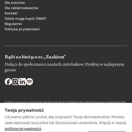
Dla autorów
Dla reklamodawców
Kontakt
Gdzie mogę kupić ZNAK?
Regulamin
Polityka prywatności
Bądź na bieżąco ze „Znakiem”
Dołącz do społeczności naszych czytelnikow. Dysktuj w najlepszym
gronie
Dofinansowano ze środków Ministra Kultury i Dziedzictwa Narodowego pochodzących
z Funduszu Promocji Kultury – państwowego funduszu celowego.
Twoja prywatność
Używamy plików cookie, aby poprawić Twoje doświadczenia. Możesz
zaakceptować wszystkie lub dostosować ustawienia. Więcej w naszej
polityce prywatności
.