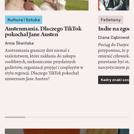
Kultura i Sztuka
Felietony
Austenmania. Dlaczego TikTok
Indie na zgod
pokochał Jane Austen
Diana Dąbrowska
Anna Śliwińska
Pociąg do Darjeeli
Austenmania graniczy dziś niemal z
przypomina, że po
szaleństwem, które nakłania do zakupu
zmienić człowieka d
osobliwych, niekoniecznie przydatnych
przestanie być sta
gadżetów, organizacji przyjęć i cosplayów w
narcystycznym pro
stylu regencji. Dlaczego TikTok pokochał
uniwersum Jane Austen?
Kadry znaki szcze