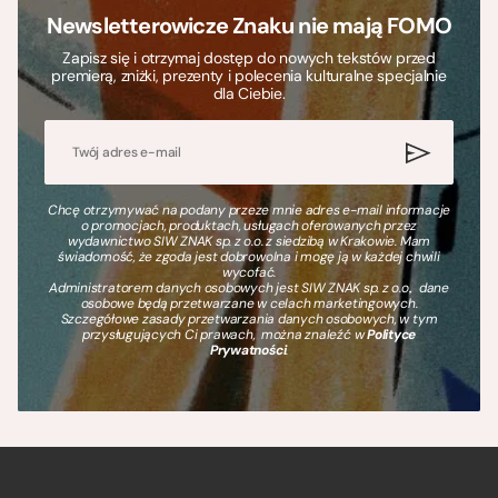
Newsletterowicze Znaku nie mają FOMO
Zapisz się i otrzymaj dostęp do nowych tekstów przed
premierą, zniżki, prezenty i polecenia kulturalne specjalnie
dla Ciebie.
Chcę otrzymywać na podany przeze mnie adres e-mail informacje
o promocjach, produktach, usługach oferowanych przez
wydawnictwo SIW ZNAK sp. z o.o. z siedzibą w Krakowie. Mam
świadomość, że zgoda jest dobrowolna i mogę ją w każdej chwili
wycofać.
Administratorem danych osobowych jest SIW ZNAK sp. z o.o., dane
osobowe będą przetwarzane w celach marketingowych.
Szczegółowe zasady przetwarzania danych osobowych, w tym
przysługujących Ci prawach, można znaleźć w
Polityce
Prywatności
.