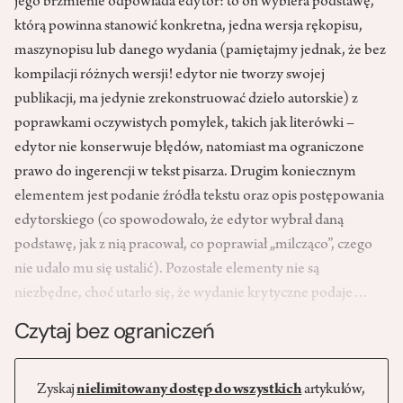
jego brzmienie odpowiada edytor: to on wybiera podstawę,
którą powinna stanowić konkretna, jedna wersja rękopisu,
maszynopisu lub danego wydania (pamiętajmy jednak, że bez
kompilacji różnych wersji! edytor nie tworzy swojej
publikacji, ma jedynie zrekonstruować dzieło autorskie) z
poprawkami oczywistych pomyłek, takich jak literówki –
edytor nie konserwuje błędów, natomiast ma ograniczone
prawo do ingerencji w tekst pisarza. Drugim koniecznym
elementem jest podanie źródła tekstu oraz opis postępowania
edytorskiego (co spowodowało, że edytor wybrał daną
podstawę, jak z nią pracował, co poprawiał „milcząco”, czego
nie udało mu się ustalić). Pozostałe elementy nie są
niezbędne, choć utarło się, że wydanie krytyczne podaje…
Czytaj bez ograniczeń
Zyskaj
nielimitowany dostęp do wszystkich
artykułów,