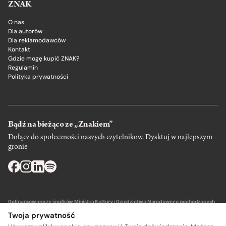
ZNAK
O nas
Dla autorów
Dla reklamodawców
Kontakt
Gdzie mogę kupić ZNAK?
Regulamin
Polityka prywatności
Bądź na bieżąco ze „Znakiem”
Dołącz do społeczności naszych czytelnikow. Dysktuj w najlepszym
gronie
Dofinansowano ze środków Ministra Kultury i Dziedzictwa Narodowego pochodzących
z Funduszu Promocji Kultury – państwowego funduszu celowego.
Twoja prywatność