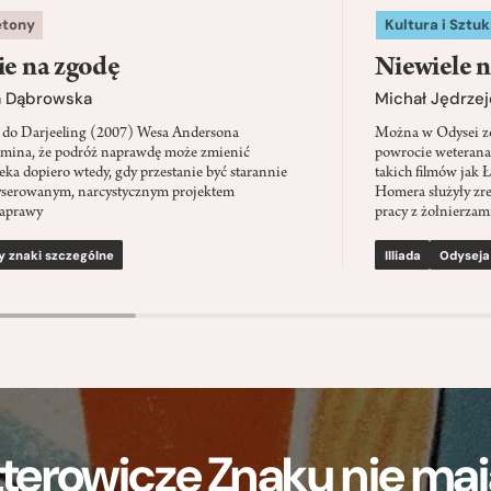
etony
Kultura i Sztuk
ie na zgodę
Niewiele n
a Dąbrowska
Michał Jędrzej
 do Darjeeling (2007) Wesa Andersona
Można w Odysei zo
mina, że podróż naprawdę może zmienić
powrocie weterana
eka dopiero wtedy, gdy przestanie być starannie
takich filmów jak 
serowanym, narcystycznym projektem
Homera służyły zre
aprawy
pracy z żołnierzami
y znaki szczególne
Illiada
Odyseja
terowicze Znaku nie m