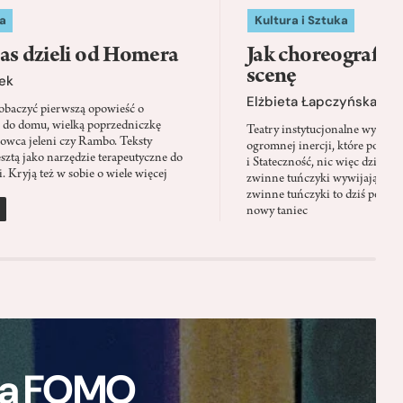
a
Kultura i Sztuka
as dzieli od Homera
Jak choreografia
scenę
ek
Elżbieta Łapczyńska
baczyć pierwszą opowieść o
 do domu, wielką poprzedniczkę
Teatry instytucjonalne wyobra
Łowca jeleni czy Rambo. Teksty
ogromnej inercji, które ponad 
sztą jako narzędzie terapeutyczne do
i Stateczność, nic więc dziwne
. Kryją też w sobie o wiele więcej
zwinne tuńczyki wywijają zach
zwinne tuńczyki to dziś perfor
nowy taniec
ają FOMO