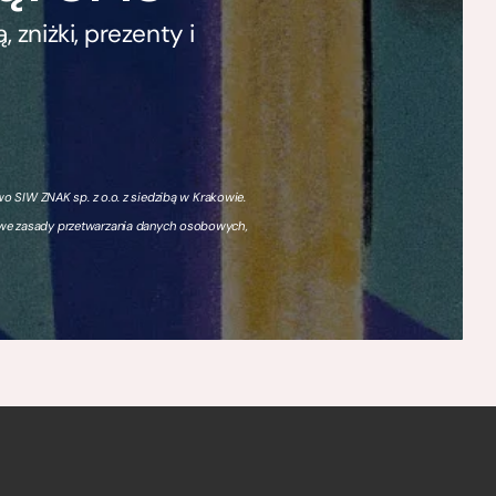
zniżki, prezenty i
 SIW ZNAK sp. z o.o. z siedzibą w Krakowie.
owe zasady przetwarzania danych osobowych,