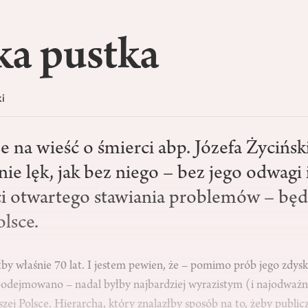
ka pustka
i
e na wieść o śmierci abp. Józefa Życińs
nie lęk, jak bez niego – bez jego odwagi 
i otwartego stawiania problemów – będ
lsce.
by właśnie 70 lat. I jestem pewien, że – pomimo prób jego zdysk
odejmowano – nadal byłby najbardziej wyrazistym (i najodważ
jszej Polsce. Hierarchą, który znalazłby sposób na to, żeby publi