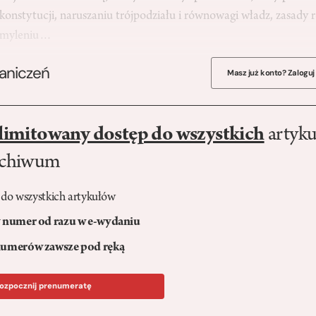
onstytucji, naruszaniu trójpodziału i równowagi władz, zasady 
ż myleniu…
raniczeń
Masz już konto? Zaloguj
limitowany dostęp do wszystkich
artyku
rchiwum
 do wszystkich artykułów
numer od razu w e-wydaniu
umerów zawsze pod ręką
ozpocznij prenumeratę