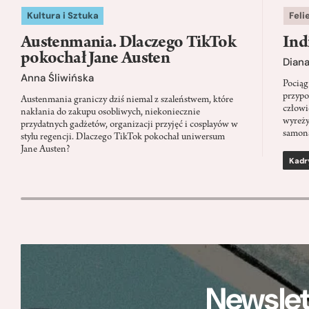
Kultura i Sztuka
Feli
Austenmania. Dlaczego TikTok
Ind
pokochał Jane Austen
Dian
Anna Śliwińska
Pociąg
przypo
Austenmania graniczy dziś niemal z szaleństwem, które
człowi
nakłania do zakupu osobliwych, niekoniecznie
wyreży
przydatnych gadżetów, organizacji przyjęć i cosplayów w
samon
stylu regencji. Dlaczego TikTok pokochał uniwersum
Jane Austen?
Kadr
Newslet