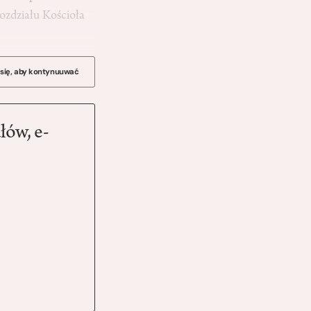
rozdziału Kościoła
 się, aby kontynuuwać
łów, e-