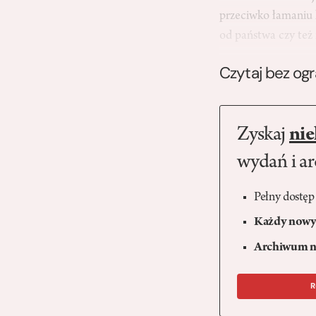
przeciwko łamaniu k
od państwa czy te
Czytaj bez og
Zyskaj
nie
wydań i a
Pełny dostęp
Każdy nowy 
Archiwum n
R