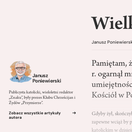
Wiel
Janusz Poniewiersk
Pamiętam, ż
r. ogarnął m
Janusz
Poniewierski
umiejętnośc
Publicysta katolicki, wieloletni redaktor
Kościół w Po
„Znaku”, były prezes Klubu Chrześcijan i
Żydów „Przymierze”.
Zobacz wszystkie artykuły
Gdyby żył, skończył
autora
zapewne wciąż by p
katolickim w dzisie