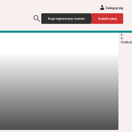
Zaloguj się
Kup najnowszy numer
Subskrybuj
il.
P.
Podkoś