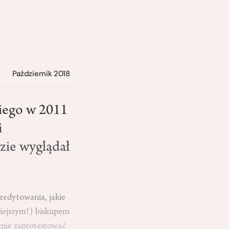
Październik 2018
kiego w 2011
i
zie wyglądał
redytowania, jakie
niejszym!) biskupem
cznie zaprotestować