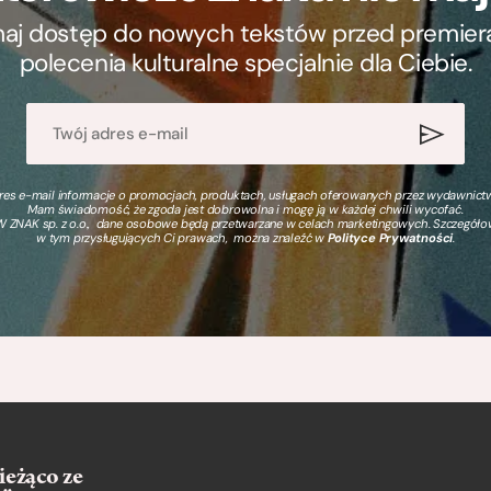
ymaj dostęp do nowych tekstów przed premierą, 
polecenia kulturalne specjalnie dla Ciebie.
s e-mail informacje o promocjach, produktach, usługach oferowanych przez wydawnictwo
Mam świadomość, że zgoda jest dobrowolna i mogę ją w każdej chwili wycofać.
 ZNAK sp. z o.o., dane osobowe będą przetwarzane w celach marketingowych. Szczegół
w tym przysługujących Ci prawach, można znaleźć w
Polityce Prywatności
.
ieżąco ze