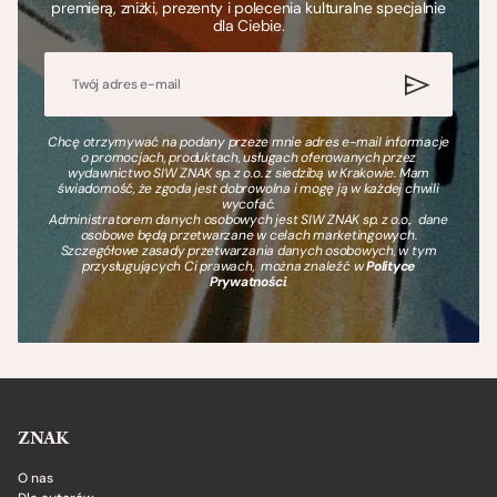
premierą, zniżki, prezenty i polecenia kulturalne specjalnie
dla Ciebie.
Chcę otrzymywać na podany przeze mnie adres e-mail informacje
o promocjach, produktach, usługach oferowanych przez
wydawnictwo SIW ZNAK sp. z o.o. z siedzibą w Krakowie. Mam
świadomość, że zgoda jest dobrowolna i mogę ją w każdej chwili
wycofać.
Administratorem danych osobowych jest SIW ZNAK sp. z o.o., dane
osobowe będą przetwarzane w celach marketingowych.
Szczegółowe zasady przetwarzania danych osobowych, w tym
przysługujących Ci prawach, można znaleźć w
Polityce
Prywatności
.
ZNAK
O nas