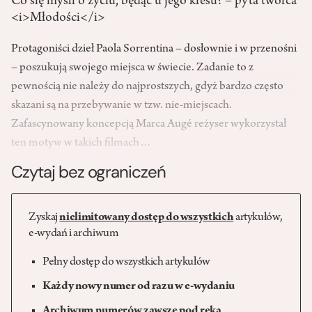
Co się myśli o życiu, będąc u jego kresu? – pyta twórca
<i>Młodości</i>
Protagoniści dzieł Paola Sorrentina – dosłownie i w przenośni
– poszukują swojego miejsca w świecie. Zadanie to z
pewnością nie należy do najprostszych, gdyż bardzo często
skazani są na przebywanie w tzw. nie-miejscach.
Zafascynowany koncepcją Marca Augé reżyser wykorzystał
ten motyw w takich filmach…
Czytaj bez ograniczeń
Zyskaj
nielimitowany dostęp do wszystkich
artykułów,
e-wydań i archiwum
Pełny dostęp do wszystkich artykułów
Każdy nowy numer od razu w e-wydaniu
Archiwum numerów zawsze pod ręką