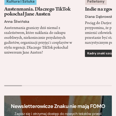
Kultura i Sztuka
Felietony
Austenmania. Dlaczego TikTok
Indie na zgod
pokochał Jane Austen
Diana Dąbrowska
Anna Śliwińska
Pociąg do Darjeeli
Austenmania graniczy dziś niemal z
przypomina, że po
szaleństwem, które nakłania do zakupu
zmienić człowieka d
osobliwych, niekoniecznie przydatnych
przestanie być sta
gadżetów, organizacji przyjęć i cosplayów w
narcystycznym pro
stylu regencji. Dlaczego TikTok pokochał
uniwersum Jane Austen?
Kadry znaki szcze
Newsletterowicze Znaku nie mają FOMO
Zapisz się i otrzymaj dostęp do nowych tekstów przed