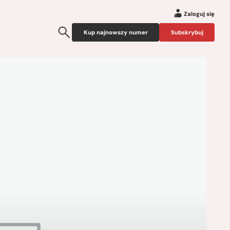
Zaloguj się
Kup najnowszy numer
Subskrybuj