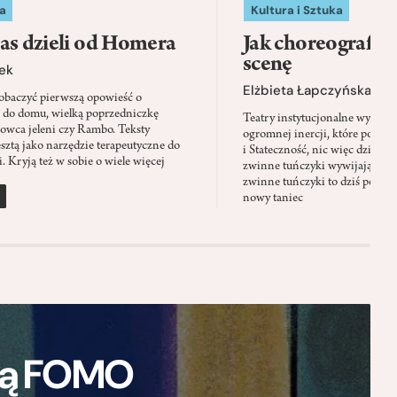
a
Kultura i Sztuka
as dzieli od Homera
Jak choreografia
scenę
ek
Elżbieta Łapczyńska
baczyć pierwszą opowieść o
 do domu, wielką poprzedniczkę
Teatry instytucjonalne wyobra
Łowca jeleni czy Rambo. Teksty
ogromnej inercji, które ponad 
sztą jako narzędzie terapeutyczne do
i Stateczność, nic więc dziwne
. Kryją też w sobie o wiele więcej
zwinne tuńczyki wywijają zach
zwinne tuńczyki to dziś perfor
nowy taniec
ają FOMO