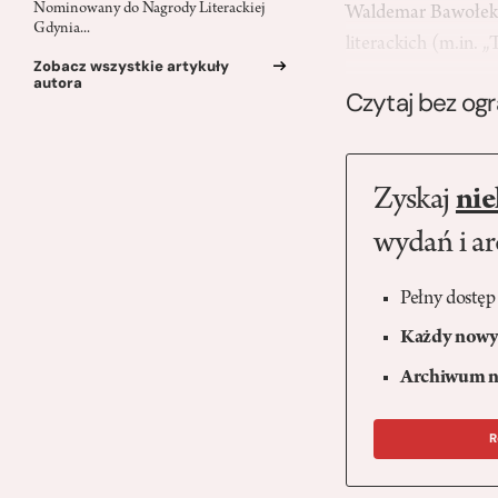
Nominowany do Nagrody Literackiej
Waldemar Bawołek u
Gdynia...
literackich (m.in. 
Zobacz wszystkie artykuły
autora
Czytaj bez og
Zyskaj
nie
wydań i a
Pełny dostęp
Każdy nowy 
Archiwum n
R