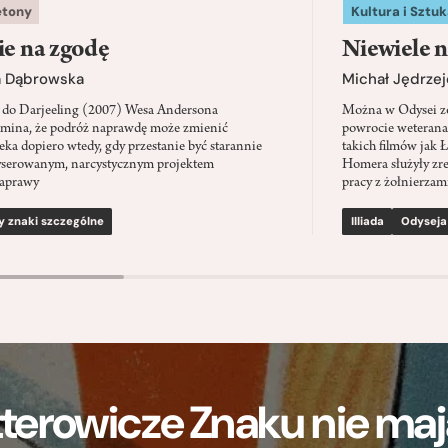
etony
Kultura i Sztuk
ie na zgodę
Niewiele n
a Dąbrowska
Michał Jędrzej
 do Darjeeling (2007) Wesa Andersona
Można w Odysei zo
mina, że podróż naprawdę może zmienić
powrocie weterana
eka dopiero wtedy, gdy przestanie być starannie
takich filmów jak 
serowanym, narcystycznym projektem
Homera służyły zre
aprawy
pracy z żołnierzami
y znaki szczególne
Illiada
Odyseja
terowicze Znaku nie m