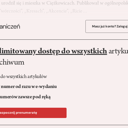
rodził się i mieszka w Ciężkowicach. Publikował w ogólnopols
„Twórczości”, „Kresach”, „Akcencie”, „Ricie…
raniczeń
Masz już konto? Zaloguj
limitowany dostęp do wszystkich
artyku
rchiwum
 do wszystkich artykułów
numer od razu w e-wydaniu
umerów zawsze pod ręką
ozpocznij prenumeratę