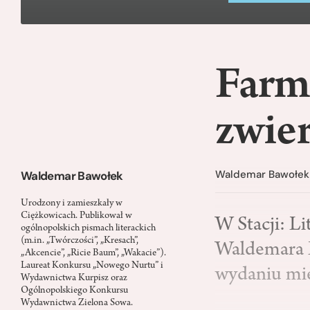
Farm
zwie
Waldemar Bawołek
Waldemar Bawołek
Urodzony i zamieszkały w
Ciężkowicach. Publikował w
W Stacji: L
ogólnopolskich pismach literackich
(m.in. „Twórczości”, „Kresach”,
Waldemara 
„Akcencie”, „Ricie Baum”, „Wakacie”).
Laureat Konkursu „Nowego Nurtu” i
wydaniu mie
Wydawnictwa Kurpisz oraz
Ogólnopolskiego Konkursu
Wydawnictwa Zielona Sowa.