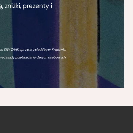
zniżki, prezenty i
 SIW ZNAK sp. z o.o. z siedzibą w Krakowie.
owe zasady przetwarzania danych osobowych,