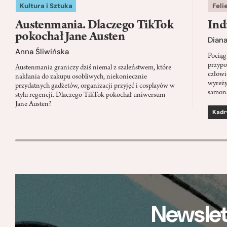
Kultura i Sztuka
Feli
Austenmania. Dlaczego TikTok
Ind
pokochał Jane Austen
Dian
Anna Śliwińska
Pociąg
przypo
Austenmania graniczy dziś niemal z szaleństwem, które
człowi
nakłania do zakupu osobliwych, niekoniecznie
wyreży
przydatnych gadżetów, organizacji przyjęć i cosplayów w
samon
stylu regencji. Dlaczego TikTok pokochał uniwersum
Jane Austen?
Kadr
Newslet