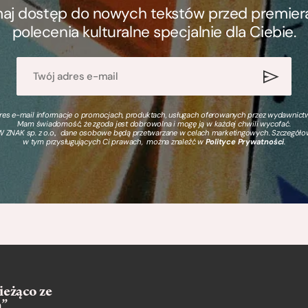
ymaj dostęp do nowych tekstów przed premierą, 
polecenia kulturalne specjalnie dla Ciebie.
s e-mail informacje o promocjach, produktach, usługach oferowanych przez wydawnictwo
Mam świadomość, że zgoda jest dobrowolna i mogę ją w każdej chwili wycofać.
 ZNAK sp. z o.o., dane osobowe będą przetwarzane w celach marketingowych. Szczegół
w tym przysługujących Ci prawach, można znaleźć w
Polityce Prywatności
.
ieżąco ze
m”