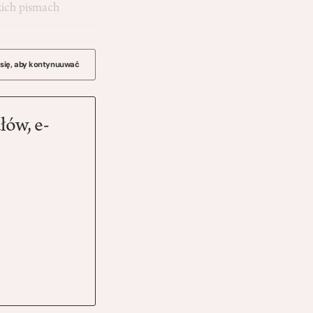
kich pismach
 się, aby kontynuuwać
łów, e-