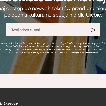
ymaj dostęp do nowych tekstów przed premierą, 
polecenia kulturalne specjalnie dla Ciebie.
s e-mail informacje o promocjach, produktach, usługach oferowanych przez wydawnictwo
Mam świadomość, że zgoda jest dobrowolna i mogę ją w każdej chwili wycofać.
 ZNAK sp. z o.o., dane osobowe będą przetwarzane w celach marketingowych. Szczegół
w tym przysługujących Ci prawach, można znaleźć w
Polityce Prywatności
.
ieżąco ze