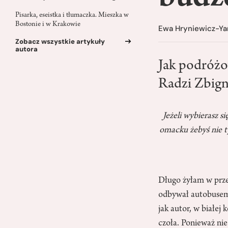
Pisarka, eseistka i tłumaczka. Mieszka w
Bostonie i w Krakowie
Ewa Hryniewicz-Ya
Zobacz wszystkie artykuły
autora
Jak podróż
Radzi Zbig
Jeżeli wybierasz 
omacku żebyś nie ty
Długo żyłam w prze
odbywał autobusem
jak autor, w białej
czoła. Ponieważ ni