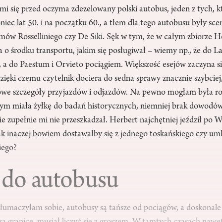
mi się przed oczyma zdezelowany polski autobus, jeden z tych, 
niec lat 50. i na początku 60., a tłem dla tego autobusu były sce
mów Rosselliniego czy De Siki. Sęk w tym, że w całym zbiorze H
 o środku transportu, jakim się posługiwał – wiemy np., że do La
 a do Paestum i Orvieto pociągiem. Większość esejów zaczyna się
ięki czemu czytelnik dociera do sedna sprawy znacznie szybciej,
owe szczegóły przyjazdów i odjazdów. Na pewno mogłam była ro
bym miała żyłkę do badań historycznych, niemniej brak dowodó
cie zupełnie mi nie przeszkadzał. Herbert najchętniej jeździł po 
Jak inaczej bowiem dostawałby się z jednego toskańskiego czy um
iego?
 do autobusu
tłumaczyłam sobie, autobusy są tańsze od pociągów, a doskonal