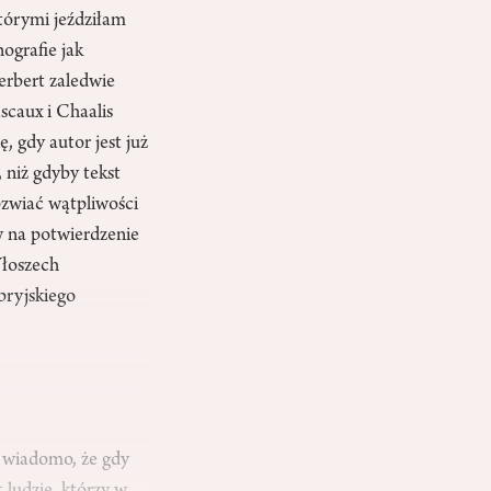
którymi jeździłam
nografie jak
erbert zaledwie
scaux i Chaalis
, gdy autor jest już
 niż gdyby tekst
zwiać wątpliwości
w na potwierdzenie
Włoszech
bryjskiego
e wiadomo, że gdy