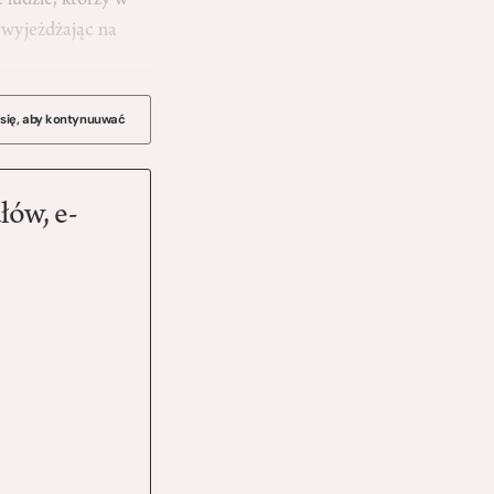
 ludzie, którzy w
, wyjeżdżając na
 się, aby kontynuuwać
łów, e-