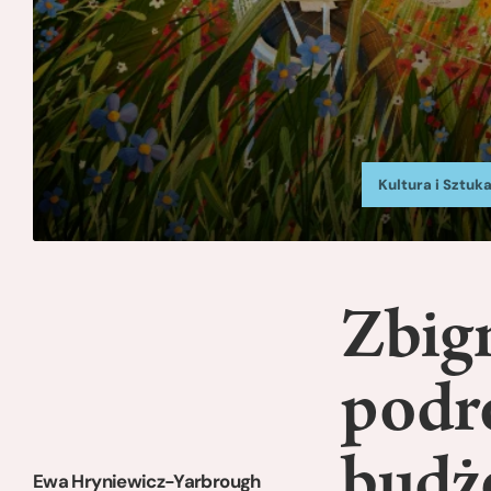
Kultura i Sztuk
Zbign
podr
budż
Ewa Hryniewicz-Yarbrough