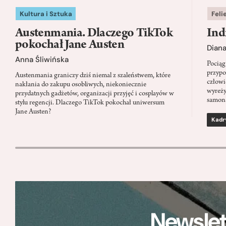
Kultura i Sztuka
Feli
Austenmania. Dlaczego TikTok
Ind
pokochał Jane Austen
Dian
Anna Śliwińska
Pociąg
przypo
Austenmania graniczy dziś niemal z szaleństwem, które
człowi
nakłania do zakupu osobliwych, niekoniecznie
wyreży
przydatnych gadżetów, organizacji przyjęć i cosplayów w
samon
stylu regencji. Dlaczego TikTok pokochał uniwersum
Jane Austen?
Kadr
Newslet