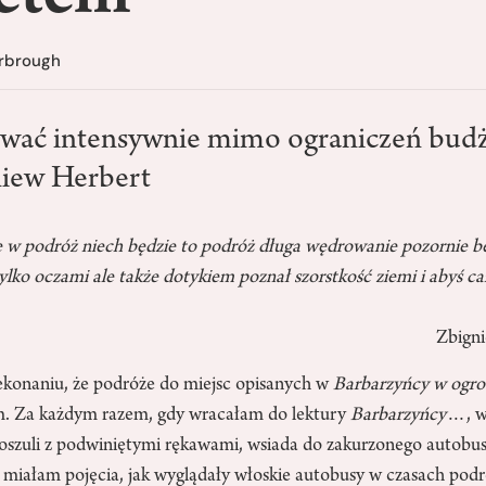
rbrough
ować intensywnie mimo ograniczeń bud
niew Herbert
się w podróż niech będzie to podróż długa wędrowanie pozornie b
lko oczami ale także dotykiem poznał szorstkość ziemi i abyś cał
Zbign
konaniu, że podróże do miejsc opisanych w
Barbarzyńcy w ogro
. Za każdym razem, gdy wracałam do lektury
Barbarzyńcy
…, w
 koszuli z podwiniętymi rękawami, wsiada do zakurzonego autobus
e miałam pojęcia, jak wyglądały włoskie autobusy w czasach pod