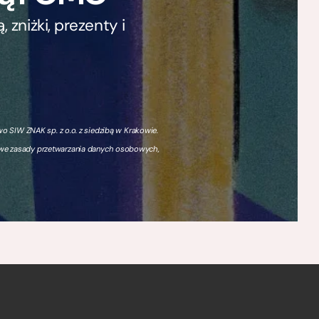
zniżki, prezenty i
 SIW ZNAK sp. z o.o. z siedzibą w Krakowie.
owe zasady przetwarzania danych osobowych,