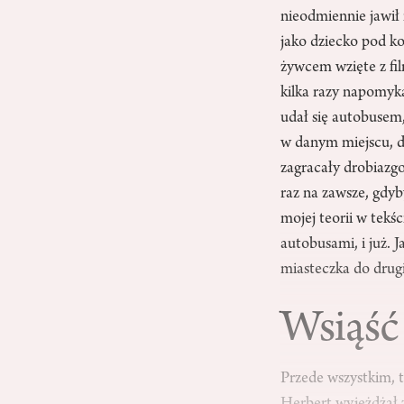
nieodmiennie jawił 
jako dziecko pod ko
żywcem wzięte z fil
kilka razy napomyka
udał się autobusem,
w danym miejscu, dz
zagracały drobiazg
raz na zawsze, gdy
mojej teorii w tekś
autobusami, i już. 
miasteczka do drug
Wsiąść
Przede wszystkim, 