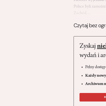
Herbert wyjeżdżał z
Polsce byli zamożni
Zachód,…
Czytaj bez og
Zyskaj
nie
wydań i a
Pełny dostęp
Każdy nowy 
Archiwum n
R