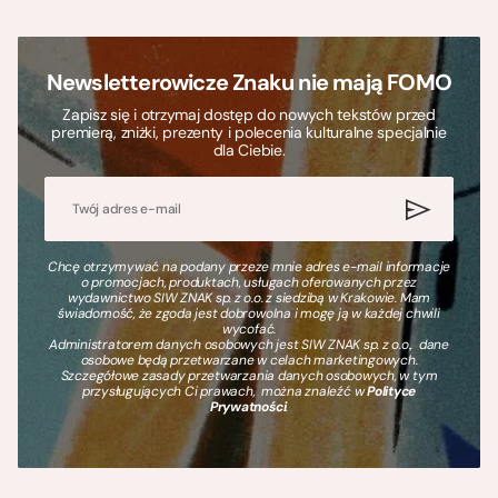
Newsletterowicze Znaku nie mają FOMO
Zapisz się i otrzymaj dostęp do nowych tekstów przed
premierą, zniżki, prezenty i polecenia kulturalne specjalnie
dla Ciebie.
Chcę otrzymywać na podany przeze mnie adres e-mail informacje
o promocjach, produktach, usługach oferowanych przez
wydawnictwo SIW ZNAK sp. z o.o. z siedzibą w Krakowie. Mam
świadomość, że zgoda jest dobrowolna i mogę ją w każdej chwili
wycofać.
Administratorem danych osobowych jest SIW ZNAK sp. z o.o., dane
osobowe będą przetwarzane w celach marketingowych.
Szczegółowe zasady przetwarzania danych osobowych, w tym
przysługujących Ci prawach, można znaleźć w
Polityce
Prywatności
.