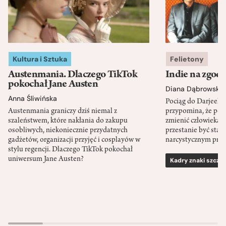
Kultura i Sztuka
Felietony
Austenmania. Dlaczego TikTok
Indie na zgod
pokochał Jane Austen
Diana Dąbrowska
Anna Śliwińska
Pociąg do Darjeeli
Austenmania graniczy dziś niemal z
przypomina, że po
szaleństwem, które nakłania do zakupu
zmienić człowieka d
osobliwych, niekoniecznie przydatnych
przestanie być sta
gadżetów, organizacji przyjęć i cosplayów w
narcystycznym pro
stylu regencji. Dlaczego TikTok pokochał
uniwersum Jane Austen?
Kadry znaki szcze