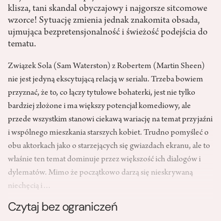
klisza, tani skandal obyczajowy i najgorsze sitcomowe
wzorce! Sytuację zmienia jednak znakomita obsada,
ujmująca bezpretensjonalność i świeżość podejścia do
tematu.
Związek Sola (Sam Waterston) z Robertem (Martin Sheen)
nie jest jedyną ekscytującą relacją w serialu. Trzeba bowiem
przyznać, że to, co łączy tytułowe bohaterki, jest nie tylko
bardziej złożone i ma większy potencjał komediowy, ale
przede wszystkim stanowi ciekawą wariację na temat przyjaźni
i wspólnego mieszkania starszych kobiet. Trudno pomyśleć o
obu aktorkach jako o starzejących się gwiazdach ekranu, ale to
właśnie ten temat dominuje przez większość ich dialogów i
dylematów. Mimo że początkowo darzą się nieskrywaną
niechęcią i…
Czytaj bez ograniczeń