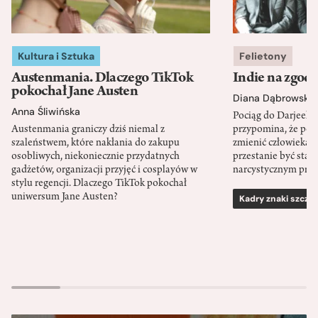
Kultura i Sztuka
Felietony
Austenmania. Dlaczego TikTok
Indie na zgod
pokochał Jane Austen
Diana Dąbrowska
Anna Śliwińska
Pociąg do Darjeeli
Austenmania graniczy dziś niemal z
przypomina, że po
szaleństwem, które nakłania do zakupu
zmienić człowieka d
osobliwych, niekoniecznie przydatnych
przestanie być sta
gadżetów, organizacji przyjęć i cosplayów w
narcystycznym pro
stylu regencji. Dlaczego TikTok pokochał
uniwersum Jane Austen?
Kadry znaki szcze