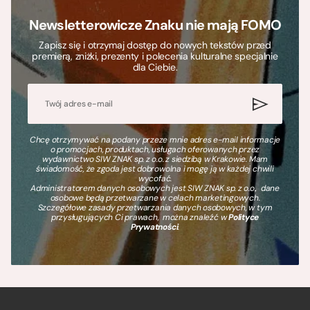
Newsletterowicze Znaku nie mają FOMO
Zapisz się i otrzymaj dostęp do nowych tekstów przed
premierą, zniżki, prezenty i polecenia kulturalne specjalnie
dla Ciebie.
Chcę otrzymywać na podany przeze mnie adres e-mail informacje
o promocjach, produktach, usługach oferowanych przez
wydawnictwo SIW ZNAK sp. z o.o. z siedzibą w Krakowie. Mam
świadomość, że zgoda jest dobrowolna i mogę ją w każdej chwili
wycofać.
Administratorem danych osobowych jest SIW ZNAK sp. z o.o., dane
osobowe będą przetwarzane w celach marketingowych.
Szczegółowe zasady przetwarzania danych osobowych, w tym
przysługujących Ci prawach, można znaleźć w
Polityce
Prywatności
.