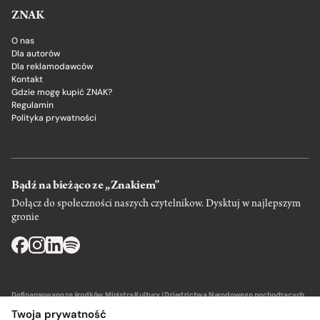
ZNAK
O nas
Dla autorów
Dla reklamodawców
Kontakt
Gdzie mogę kupić ZNAK?
Regulamin
Polityka prywatności
Bądź na bieżąco ze „Znakiem”
Dołącz do społeczności naszych czytelnikow. Dysktuj w najlepszym
gronie
Dofinansowano ze środków Ministra Kultury i Dziedzictwa Narodowego pochodzących
z Funduszu Promocji Kultury – państwowego funduszu celowego.
Twoja prywatność