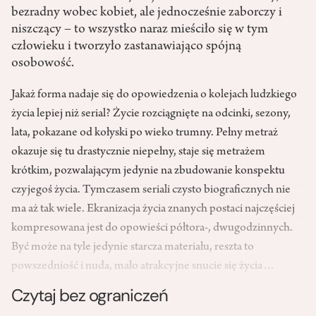
bezradny wobec kobiet, ale jednocześnie zaborczy i
niszczący – to wszystko naraz mieściło się w tym
człowieku i tworzyło zastanawiająco spójną
osobowość.
Jakaż forma nadaje się do opowiedzenia o kolejach ludzkiego
życia lepiej niż serial? Życie rozciągnięte na odcinki, sezony,
lata, pokazane od kołyski po wieko trumny. Pełny metraż
okazuje się tu drastycznie niepełny, staje się metrażem
krótkim, pozwalającym jedynie na zbudowanie konspektu
czyjegoś życia. Tymczasem seriali czysto biograficznych nie
ma aż tak wiele. Ekranizacja życia znanych postaci najczęściej
kompresowana jest do opowieści półtora-, dwugodzinnych.
Być może na tyle jedynie starcza materiału, reszta to
powszedniość i nuda, mało atrakcyjne snucie się życia…
Czytaj bez ograniczeń