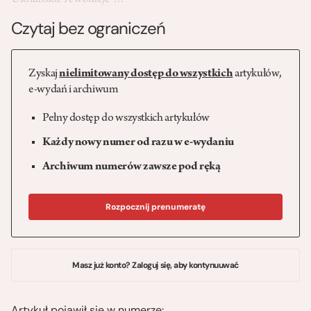
Ukraińskie
rewolucje
…
Czytaj bez ograniczeń
Zyskaj
nielimitowany dostęp do wszystkich
artykułów,
e-wydań i archiwum
Pełny dostęp do wszystkich artykułów
Każdy nowy numer od razu w e-wydaniu
Archiwum numerów zawsze pod ręką
Rozpocznij prenumeratę
Masz już konto? Zaloguj się, aby kontynuuwać
Artykuł pojawił się w numerze: