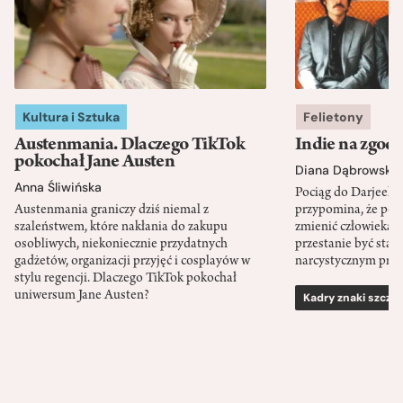
Kultura i Sztuka
Felietony
Austenmania. Dlaczego TikTok
Indie na zgod
pokochał Jane Austen
Diana Dąbrowska
Anna Śliwińska
Pociąg do Darjeeli
Austenmania graniczy dziś niemal z
przypomina, że po
szaleństwem, które nakłania do zakupu
zmienić człowieka d
osobliwych, niekoniecznie przydatnych
przestanie być sta
gadżetów, organizacji przyjęć i cosplayów w
narcystycznym pro
stylu regencji. Dlaczego TikTok pokochał
uniwersum Jane Austen?
Kadry znaki szcze