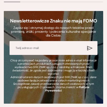
Newsletterowicze Znaku nie mają FOMO
Zapisz się i otrzymaj dostęp do nowych tekstów przed
premierą, zniżki, prezenty i polecenia kulturalne specjalnie
dla Ciebie.
Chcę otrzymywać na podany przeze mnie adres e-mail informacje
o promocjach, produktach, usługach oferowanych przez
wydawnictwo SIW ZNAK sp. z o.o. z siedzibą w Krakowie. Mam
świadomość, że zgoda jest dobrowolna i mogę ją w każdej chwili
wycofać.
Administratorem danych osobowych jest SIW ZNAK sp. z o.o., dane
osobowe będą przetwarzane w celach marketingowych.
Szczegółowe zasady przetwarzania danych osobowych, w tym
przysługujących Ci prawach, można znaleźć w
Polityce
Prywatności
.