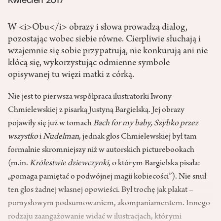
W <i>Obu</i> obrazy i słowa prowadzą dialog,
pozostając wobec siebie równe. Cierpliwie słuchają i
wzajemnie się sobie przypatrują, nie konkurują ani nie
kłócą się, wykorzystując odmienne symbole
opisywanej tu więzi matki z córką.
Nie jest to pierwsza współpraca ilustratorki Iwony
Chmielewskiej z pisarką Justyną Bargielską. Jej obrazy
pojawiły się już w tomach
Bach for my baby, Szybko przez
wszystko
i
Nudelman
, jednak głos Chmielewskiej był tam
formalnie skromniejszy niż w autorskich picturebookach
(m.in.
Królestwie dziewczynki
, o którym Bargielska pisała:
„pomaga pamiętać o podwójnej magii kobiecości”). Nie snuł
ten głos żadnej własnej opowieści. Był trochę jak plakat –
pomysłowym podsumowaniem, akompaniamentem. Innego
rodzaju zaangażowanie widać w ilustracjach, którymi