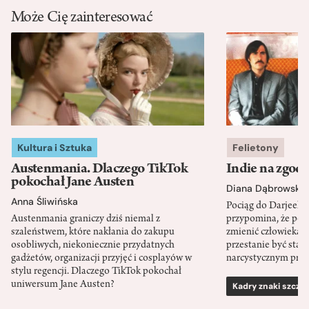
Może Cię zainteresować
Kultura i Sztuka
Felietony
Austenmania. Dlaczego TikTok
Indie na zgod
pokochał Jane Austen
Diana Dąbrowska
Anna Śliwińska
Pociąg do Darjeeli
Austenmania graniczy dziś niemal z
przypomina, że po
szaleństwem, które nakłania do zakupu
zmienić człowieka d
osobliwych, niekoniecznie przydatnych
przestanie być sta
gadżetów, organizacji przyjęć i cosplayów w
narcystycznym pro
stylu regencji. Dlaczego TikTok pokochał
uniwersum Jane Austen?
Kadry znaki szcze