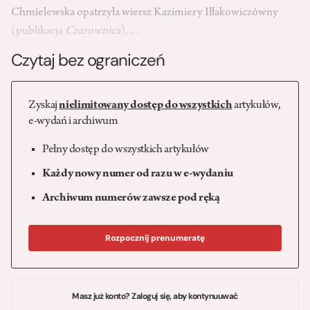
Chmielewska opatrzyła wiersz Kazimiery Iłłakowiczówny
(publikacja
Czarownica
),…
Czytaj bez ograniczeń
Zyskaj
nielimitowany dostęp do wszystkich
artykułów,
e-wydań i archiwum
Pełny dostęp do wszystkich artykułów
Każdy nowy numer od razu w e-wydaniu
Archiwum numerów zawsze pod ręką
Rozpocznij prenumeratę
Masz już konto? Zaloguj się, aby kontynuuwać