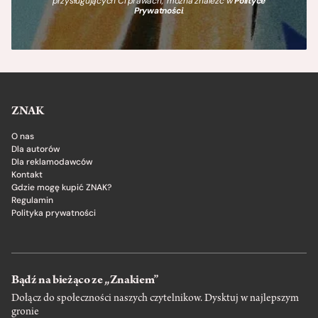
przysługujących Ci prawach, można znaleźć w
Polityce
Prywatności
.
ZNAK
O nas
Dla autorów
Dla reklamodawców
Kontakt
Gdzie mogę kupić ZNAK?
Regulamin
Polityka prywatności
Bądź na bieżąco ze „Znakiem”
Dołącz do społeczności naszych czytelnikow. Dysktuj w najlepszym
gronie