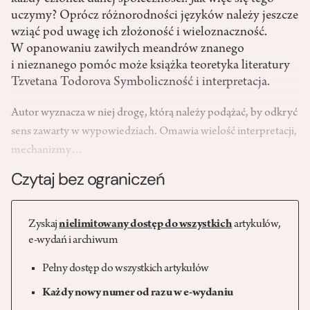
uczymy? Oprócz różnorodności języków należy jeszcze
wziąć pod uwagę ich złożoność i wieloznaczność.
W opanowaniu zawiłych meandrów znanego
i nieznanego pomóc może książka teoretyka literatury
Tzvetana Todorova Symboliczność i interpretacja.
Autor wyznacza w niej drogę, którą należy podążać, by odkryć
sens zawarty w wypowiedziach. Omawia wielość interpretacji,
mechanizmy…
Czytaj bez ograniczeń
Zyskaj
nielimitowany dostęp do wszystkich
artykułów,
e-wydań i archiwum
Pełny dostęp do wszystkich artykułów
Każdy nowy numer od razu w e-wydaniu