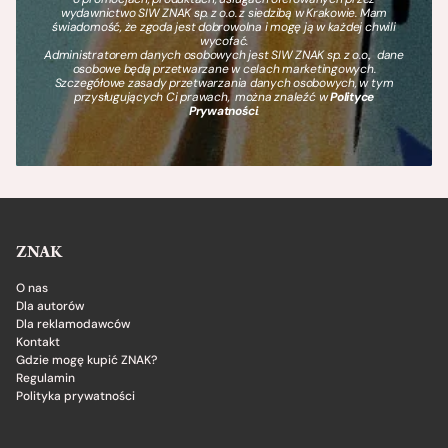
wydawnictwo SIW ZNAK sp. z o.o. z siedzibą w Krakowie. Mam
świadomość, że zgoda jest dobrowolna i mogę ją w każdej chwili
wycofać.
Administratorem danych osobowych jest SIW ZNAK sp. z o.o., dane
osobowe będą przetwarzane w celach marketingowych.
Szczegółowe zasady przetwarzania danych osobowych, w tym
przysługujących Ci prawach, można znaleźć w
Polityce
Prywatności
.
ZNAK
O nas
Dla autorów
Dla reklamodawców
Kontakt
Gdzie mogę kupić ZNAK?
Regulamin
Polityka prywatności