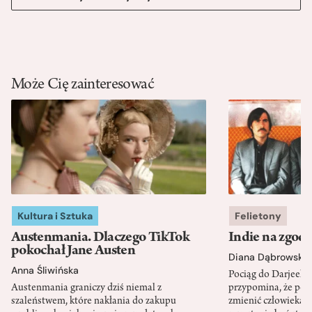
Może Cię zainteresować
Kultura i Sztuka
Felietony
Austenmania. Dlaczego TikTok
Indie na zgod
pokochał Jane Austen
Diana Dąbrowska
Anna Śliwińska
Pociąg do Darjeeli
Austenmania graniczy dziś niemal z
przypomina, że po
szaleństwem, które nakłania do zakupu
zmienić człowieka d