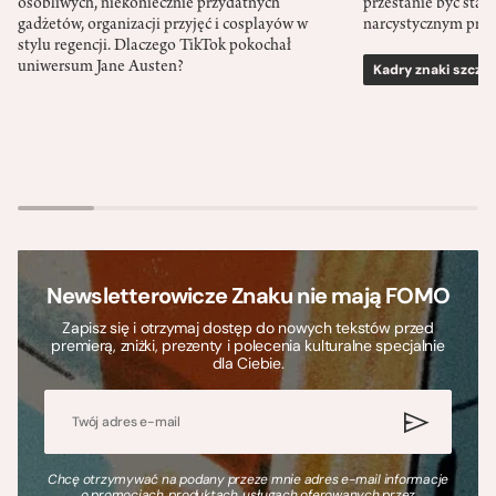
osobliwych, niekoniecznie przydatnych
przestanie być sta
gadżetów, organizacji przyjęć i cosplayów w
narcystycznym pro
stylu regencji. Dlaczego TikTok pokochał
uniwersum Jane Austen?
Kadry znaki szcze
Newsletterowicze Znaku nie mają FOMO
Zapisz się i otrzymaj dostęp do nowych tekstów przed
premierą, zniżki, prezenty i polecenia kulturalne specjalnie
dla Ciebie.
Chcę otrzymywać na podany przeze mnie adres e-mail informacje
o promocjach, produktach, usługach oferowanych przez