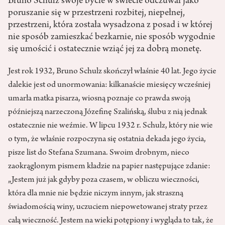
Bruno Schulz swoje bycie w świecie odczuwał jako
poruszanie się w przestrzeni rozbitej, niepełnej,
przestrzeni, która została wysadzona z posad i w której
nie sposób zamieszkać bezkarnie, nie sposób wygodnie
się umościć i ostatecznie wziąć jej za dobrą monetę.
Jest rok 1932, Bruno Schulz skończył właśnie 40 lat. Jego życie
dalekie jest od unormowania: kilkanaście miesięcy wcześniej
umarła matka pisarza, wiosną poznaje co prawda swoją
późniejszą narzeczoną Józefinę Szalińską, ślubu z nią jednak
ostatecznie nie weźmie. W lipcu 1932 r. Schulz, który nie wie
o tym, że właśnie rozpoczyna się ostatnia dekada jego życia,
pisze list do Stefana Szumana. Swoim drobnym, nieco
zaokrąglonym pismem kładzie na papier następujące zdanie:
„Jestem już jak gdyby poza czasem, w obliczu wieczności,
która dla mnie nie będzie niczym innym, jak straszną
świadomością winy, uczuciem niepowetowanej straty przez
całą wieczność. Jestem na wieki potępiony i wygląda to tak, że