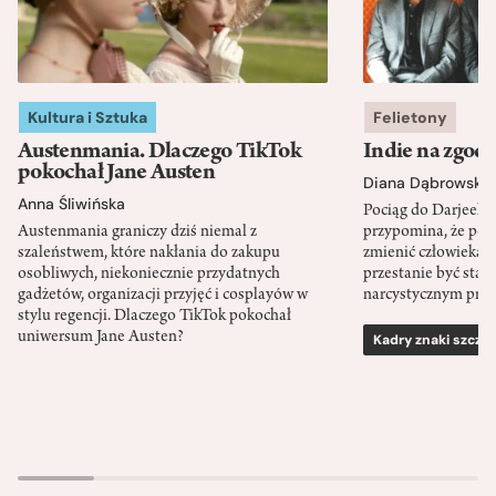
Kultura i Sztuka
Felietony
Austenmania. Dlaczego TikTok
Indie na zgod
pokochał Jane Austen
Diana Dąbrowska
Anna Śliwińska
Pociąg do Darjeeli
Austenmania graniczy dziś niemal z
przypomina, że po
szaleństwem, które nakłania do zakupu
zmienić człowieka d
osobliwych, niekoniecznie przydatnych
przestanie być sta
gadżetów, organizacji przyjęć i cosplayów w
narcystycznym pro
stylu regencji. Dlaczego TikTok pokochał
uniwersum Jane Austen?
Kadry znaki szcze