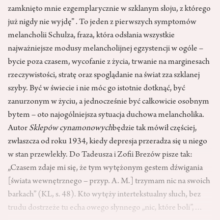
zamknięto mnie ezgemplarycznie w szklanym słoju, z którego
już nigdy nie wyjdę” . To jeden z pierwszych symptomów
melancholii Schulza, fraza, która odsłania wszystkie
najważniejsze modusy melancholijnej egzystencji w ogóle –
bycie poza czasem, wycofanie z życia, trwanie na marginesach
rzeczywistości, stratę oraz spoglądanie na świat zza szklanej
szyby. Być w świecie i nie móc go istotnie dotknąć, być
zanurzonym w życiu, a jednocześnie być całkowicie osobnym
bytem – oto najogólniejsza sytuacja duchowa melancholika.
Autor
Sklepów cynamonowych
będzie tak mówił częściej,
zwłaszcza od roku 1934, kiedy depresja przeradza się u niego
w stan przewlekły. Do Tadeusza i Zofii Brezów pisze tak:
„Czasem zdaje mi się, że tym wytężonym gestem dźwigania
[świata wewnętrznego – przyp. A. M.] trzymam nic na swoich
barkach” (KL, s. 48). Kto wytęży intertekstualny słuch, bez
trudu dostrzeże tu echa owego słynnego „nic, które boli”,…