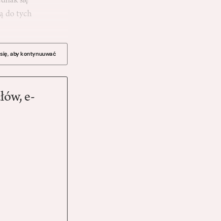
ednak się
ą do tych
 się, aby kontynuuwać
łów, e-