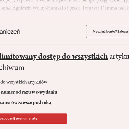
cepcje; zapewne w wielu miejscach idee się spoty­kają, częściej j
 smile
Agnieszki Wolny-Ham­kało i prace Tomasza Damma należ
raniczeń
Masz już konto? Zaloguj
limitowany dostęp do wszystkich
artyku
rchiwum
 do wszystkich artykułów
numer od razu w e-wydaniu
umerów zawsze pod ręką
ozpocznij prenumeratę