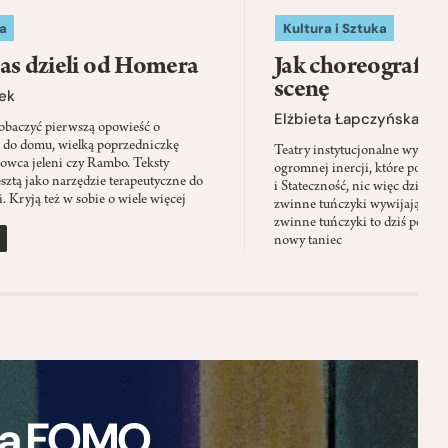
a
Kultura i Sztuka
as dzieli od Homera
Jak choreografia
scenę
ek
Elżbieta Łapczyńska
baczyć pierwszą opowieść o
 do domu, wielką poprzedniczkę
Teatry instytucjonalne wyobra
Łowca jeleni czy Rambo. Teksty
ogromnej inercji, które ponad 
sztą jako narzędzie terapeutyczne do
i Stateczność, nic więc dziwne
. Kryją też w sobie o wiele więcej
zwinne tuńczyki wywijają zach
zwinne tuńczyki to dziś perfor
nowy taniec
ają FOMO