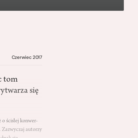
Czerwiec 2017
c tom
wytwarza się
 o ścisłej konwer­
m. Zazwyczaj autorzy