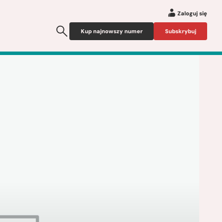
Zaloguj się
Kup najnowszy numer
Subskrybuj