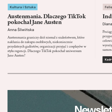
Kultura i Sztuka
Feli
Austenmania. Dlaczego TikTok
Ind
pokochał Jane Austen
Dian
Anna Śliwińska
Pociąg
przypo
Austenmania graniczy dziś niemal z szaleństwem, które
człowi
nakłania do zakupu osobliwych, niekoniecznie
wyreży
przydatnych gadżetów, organizacji przyjęć i cosplayów w
samon
stylu regencji. Dlaczego TikTok pokochał uniwersum
Jane Austen?
Kadr
Newslet