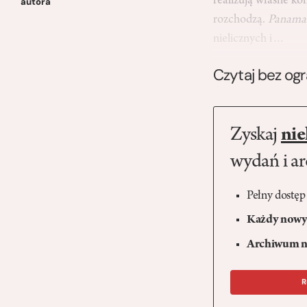
realizują własne kon
autora
rozchodzą.
Panama
nielicznych i…
Czytaj bez og
Zyskaj
nie
wydań i a
Pełny dostęp
Każdy nowy 
Archiwum n
R