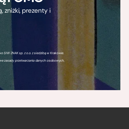
zniżki, prezenty i
 SIW ZNAK sp. z o.o. z siedzibą w Krakowie.
owe zasady przetwarzania danych osobowych,