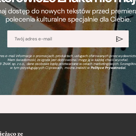
ymaj dostęp do nowych tekstów przed premierą, 
polecenia kulturalne specjalnie dla Ciebie.
s e-mail informacje o promocjach, produktach, usługach oferowanych przez wydawnictwo
Mam świadomość, że zgoda jest dobrowolna i mogę ją w każdej chwili wycofać.
 ZNAK sp. z o.o., dane osobowe będą przetwarzane w celach marketingowych. Szczegół
w tym przysługujących Ci prawach, można znaleźć w
Polityce Prywatności
.
ieżąco ze