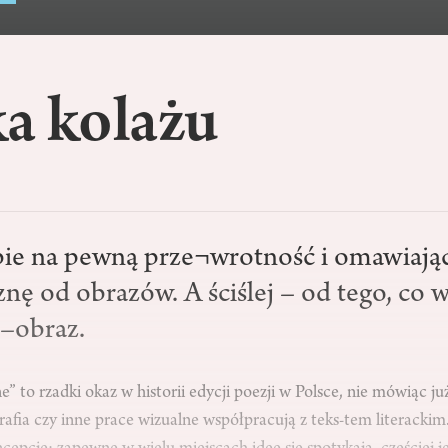
a kolażu
i
ie na pewną prze¬wrotność i omawiają
znę od obrazów. A ściślej – od tego, co 
st–obraz.
” to rzadki okaz w historii edycji poezji w Polsce, nie mówiąc już
grafia czy inne prace wizualne współpracują z teks-tem literacki