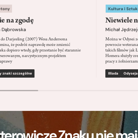
etony
Kultura i Sztuk
ie na zgodę
Niewiele n
a Dąbrowska
Michał Jędrzej
 do Darjeeling (2007) Wesa Andersona
Można w Odysei zo
mina, że podróż naprawdę może zmienić
powrocie weterana
eka dopiero wtedy, gdy przestanie być starannie
takich filmów jak 
serowanym, narcystycznym projektem
Homera służyły zre
aprawy
pracy z żołnierzami
y znaki szczególne
Illiada
Odyseja
terowicze Znaku nie m