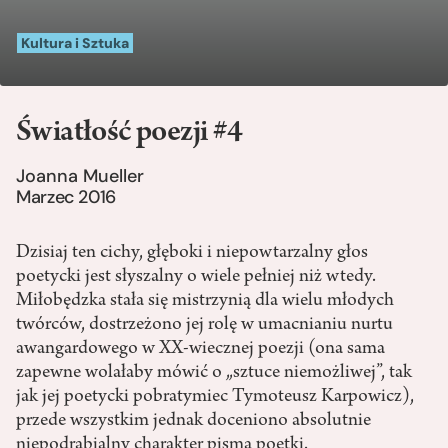
Kultura i Sztuka
Światłość poezji #4
Joanna Mueller
Marzec 2016
Dzisiaj ten cichy, głęboki i niepowtarzalny głos
poetycki jest słyszalny o wiele pełniej niż wtedy.
Miłobędzka stała się mistrzynią dla wielu młodych
twórców, dostrzeżono jej rolę w umacnianiu nurtu
awangardowego w XX-wiecznej poezji (ona sama
zapewne wolałaby mówić o „sztuce niemożliwej”, tak
jak jej poetycki pobratymiec Tymoteusz Karpowicz),
przede wszystkim jednak doceniono absolutnie
niepodrabialny charakter pisma poetki.