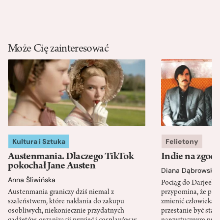
Może Cię zainteresować
Kultura i Sztuka
Felietony
Austenmania. Dlaczego TikTok
Indie na zgod
pokochał Jane Austen
Diana Dąbrowska
Anna Śliwińska
Pociąg do Darjeeli
Austenmania graniczy dziś niemal z
przypomina, że po
szaleństwem, które nakłania do zakupu
zmienić człowieka d
osobliwych, niekoniecznie przydatnych
przestanie być sta