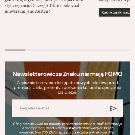
gadżetów, organizacji przyjęć i cosplayów w
narcystycznym pro
stylu regencji. Dlaczego TikTok pokochał
uniwersum Jane Austen?
Kadry znaki szcze
Newsletterowicze Znaku nie mają FOMO
Zapisz się i otrzymaj dostęp do nowych tekstów przed
premierą, zniżki, prezenty i polecenia kulturalne specjalnie
dla Ciebie.
Chcę otrzymywać na podany przeze mnie adres e-mail informacje
o promocjach, produktach, usługach oferowanych przez
wydawnictwo SIW ZNAK sp. z o.o. z siedzibą w Krakowie. Mam