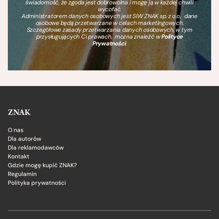
świadomość, że zgoda jest dobrowolna i mogę ją w każdej chwili
wycofać.
Administratorem danych osobowych jest SIW ZNAK sp. z o.o., dane
osobowe będą przetwarzane w celach marketingowych.
Szczegółowe zasady przetwarzania danych osobowych, w tym
przysługujących Ci prawach, można znaleźć w
Polityce
Prywatności
.
ZNAK
O nas
Dla autorów
Dla reklamodawców
Kontakt
Gdzie mogę kupić ZNAK?
Regulamin
Polityka prywatności