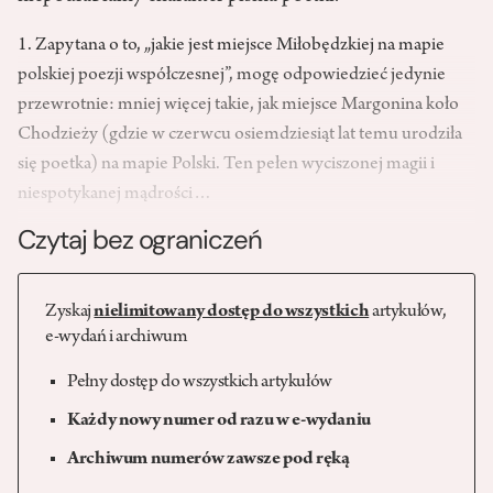
1. Zapytana o to, „jakie jest miejsce Miłobędzkiej na mapie
polskiej poezji współczesnej”, mogę odpowiedzieć jedynie
przewrotnie: mniej więcej takie, jak miejsce Margonina koło
Chodzieży (gdzie w czerwcu osiemdziesiąt lat temu urodziła
się poetka) na mapie Polski. Ten pełen wyciszonej magii i
niespotykanej mądrości…
Czytaj bez ograniczeń
Zyskaj
nielimitowany dostęp do wszystkich
artykułów,
e-wydań i archiwum
Pełny dostęp do wszystkich artykułów
Każdy nowy numer od razu w e-wydaniu
Archiwum numerów zawsze pod ręką