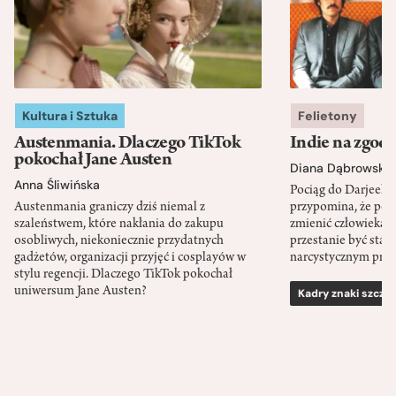
Kultura i Sztuka
Felietony
Austenmania. Dlaczego TikTok
Indie na zgod
pokochał Jane Austen
Diana Dąbrowska
Anna Śliwińska
Pociąg do Darjeeli
Austenmania graniczy dziś niemal z
przypomina, że po
szaleństwem, które nakłania do zakupu
zmienić człowieka d
osobliwych, niekoniecznie przydatnych
przestanie być sta
gadżetów, organizacji przyjęć i cosplayów w
narcystycznym pro
stylu regencji. Dlaczego TikTok pokochał
uniwersum Jane Austen?
Kadry znaki szcze