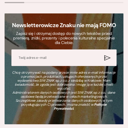
Newsletterowicze Znaku nie mają FOMO
Zapisz się i otrzymaj dostęp do nowych tekstów przed
premierą, zniżki, prezenty i polecenia kulturalne specjalnie
dla Ciebie.
Chcę otrzymywać na podany przeze mnie adres e-mail informacje
o promocjach, produktach, usługach oferowanych przez
wydawnictwo SIW ZNAK sp. z o.o. z siedzibą w Krakowie. Mam
świadomość, że zgoda jest dobrowolna i mogę ją w każdej chwili
wycofać.
Administratorem danych osobowych jest SIW ZNAK sp. z o.o., dane
osobowe będą przetwarzane w celach marketingowych.
Szczegółowe zasady przetwarzania danych osobowych, w tym
przysługujących Ci prawach, można znaleźć w
Polityce
Prywatności
.