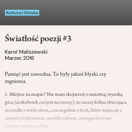
Kultura i Sztuka
Światłość poezji #3
Karol Maliszewski
Marzec 2016
Pamięć jest zawodna. To były jakieś błyski czy
mgnienia.
1. Miejsce na mapie? Nie mam skojarzeń z samotną, wysoką
górą (aczkolwiek coś jest na rzeczy), to raczej dolina zbierająca
rzeczułki z wielu stron, a szczególnie z tych, które wiążą się z
czymś ryzykownym, nieobliczalnym, awangardowym.
Typowy poeta szybko…