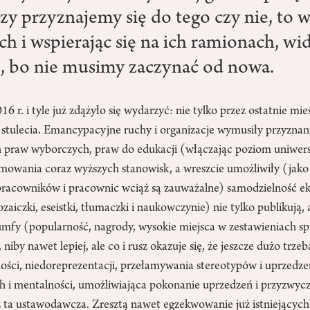
zy przyznajemy się do tego czy nie, to
ch i wspierając się na ich ramionach, w
ej, bo nie musimy zaczynać od nowa.
r. i tyle już zdążyło się wydarzyć: nie tylko przez ostatnie miesi
t stulecia. Emancypacyjne ruchy i organizacje wymusiły przyzna
h praw wyborczych, praw do edukacji (włączając poziom uniwers
jmowania coraz wyższych stanowisk, a wreszcie umożliwiły (jako
pracowników i pracownic wciąż są zauważalne) samodzielność e
ozaiczki, eseistki, tłumaczki i naukowczynie) nie tylko publikują,
umfy (popularność, nagrody, wysokie miejsca w zestawieniach sp
o, niby nawet lepiej, ale co i rusz okazuje się, że jeszcze dużo trz
ości, niedoreprezentacji, przełamywania stereotypów i uprzedz
ch i mentalności, umożliwiająca pokonanie uprzedzeń i przyzwyc
iż ta ustawodawcza. Zresztą nawet egzekwowanie już istniejący