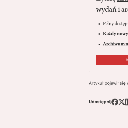
wydań i a
Pełny dostęp
Każdy nowy 
Archiwum n
R
Artykuł pojawił si
Udostępnij