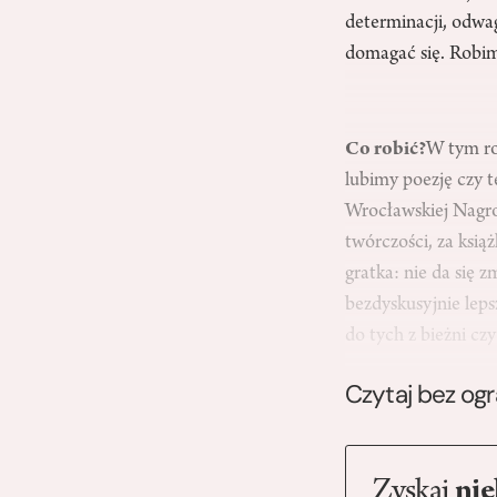
determinacji, odwa
domagać się. Robim
Co robić?
W tym ro
lubimy poezję czy t
Wrocławskiej Nagrod
twórczości, za ksi
gratka: nie da się z
bezdyskusyjnie lep
do tych z bieżni c
Czytaj bez og
Zyskaj
nie