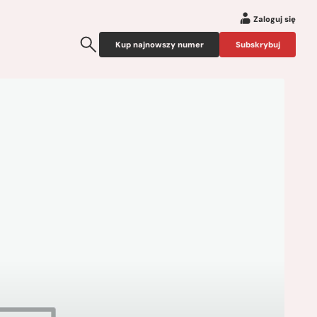
Zaloguj się
Kup najnowszy numer
Subskrybuj