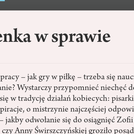
enka w sprawie
racy – jak gry w piłkę – trzeba się nauc
anie? Wystarczy przypomnieć niechęć d
ię w tradycję działań kobiecych: pisarki
piracje, o mistrzynie najczęściej odpowi
– jakby odwołanie się do osiągnięć Zofii
 czy Anny Świrszczyńskiej groziło posą