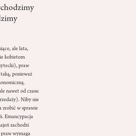
 wchodzimy
idzimy
ące, ale lata,
nie kobietom
ytecki), praw
 taką, ponieważ
konomiczną.
 ale nawet od czasu
rzedaży). Niby nie
eba zrobić w sprawie
eń. Emancypacja
zajeń zachodzi
ch praw wymaga