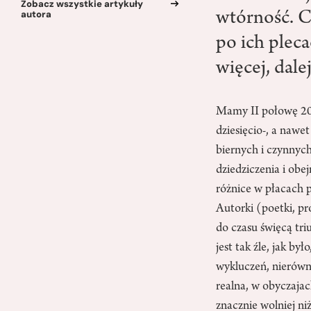
Zobacz wszystkie artykuły
autora
wtórność. C
po ich pleca
więcej, dal
Mamy II połowę 2016 
dziesięcio-, a nawe
biernych i czynnyc
dziedziczenia i obe
różnice w płacach 
Autorki (poetki, pr
do czasu święcą tri
jest tak źle, jak był
wykluczeń, nierówn
realna, w obyczaja
znacznie wolniej n