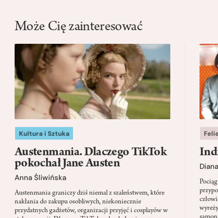
Może Cię zainteresować
Kultura i Sztuka
Feli
Austenmania. Dlaczego TikTok
Ind
pokochał Jane Austen
Dian
Anna Śliwińska
Pociąg
przypo
Austenmania graniczy dziś niemal z szaleństwem, które
człowi
nakłania do zakupu osobliwych, niekoniecznie
wyreży
przydatnych gadżetów, organizacji przyjęć i cosplayów w
samon