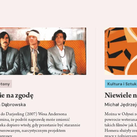
etony
Kultura i Sztuk
ie na zgodę
Niewiele n
a Dąbrowska
Michał Jędrzej
 do Darjeeling (2007) Wesa Andersona
Można w Odysei zo
mina, że podróż naprawdę może zmienić
powrocie weterana
eka dopiero wtedy, gdy przestanie być starannie
takich filmów jak 
serowanym, narcystycznym projektem
Homera służyły zre
aprawy
pracy z żołnierzami