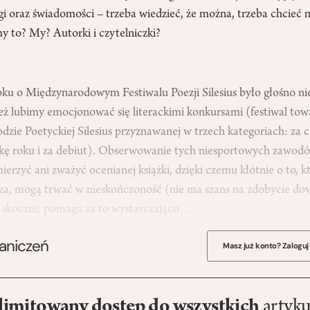
gi oraz świadomości – trzeba wiedzieć, że można, trzeba chcieć 
y to? My? Autorki i czytelniczki?
ku o Międzynarodowym Festiwalu Poezji Silesius było głośno nie 
eż lubimy emocjonować się literackimi konkursami (festiwal tow
zie Poetyckiej Silesius przyznawanej w trzech kategoriach: za c
ążkę roku i za debiut). Obserwowanie tych niesportowych zawodó
mierzyć ani zważyć ocenianej książki, dzięki czemu kłótnie o to, kt
sza, mogą trwać w nieskończoność (nie ma szans na zdobycie 
zy skoczni; pomaga za to wystarczająco…
raniczeń
Masz już konto? Zaloguj
limitowany dostęp do wszystkich
artyku