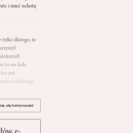
móc i mieć ochotę
tylko dlatego, że
arzyszył
ałokształt
w to nie lada
óra jest
dowodu podobnego
 się, aby kontynuuwać
łów, e-