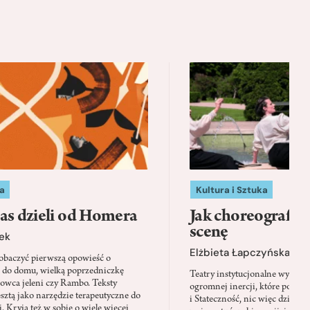
a
Kultura i Sztuka
as dzieli od Homera
Jak choreografia
scenę
ek
Elżbieta Łapczyńska
baczyć pierwszą opowieść o
 do domu, wielką poprzedniczkę
Teatry instytucjonalne wyobra
Łowca jeleni czy Rambo. Teksty
ogromnej inercji, które ponad 
sztą jako narzędzie terapeutyczne do
i Stateczność, nic więc dziwne
. Kryją też w sobie o wiele więcej