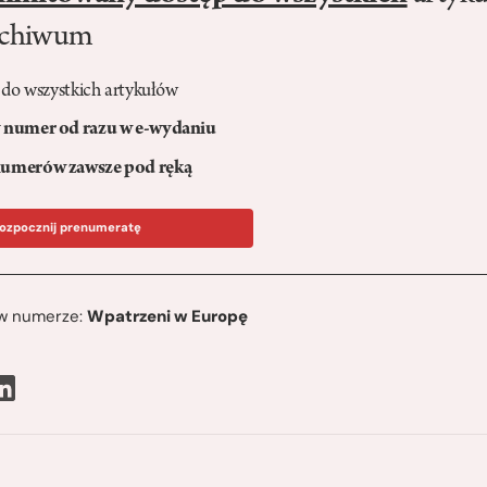
rchiwum
 do wszystkich artykułów
numer od razu w e-wydaniu
umerów zawsze pod ręką
ozpocznij prenumeratę
ę w numerze:
Wpatrzeni w Europę