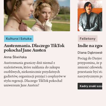
Kultura i Sztuka
Felietony
Austenmania. Dlaczego TikTok
Indie na zgod
pokochał Jane Austen
Diana Dąbrowska
Anna Śliwińska
Pociąg do Darjeeli
Austenmania graniczy dziś niemal z
przypomina, że po
szaleństwem, które nakłania do zakupu
zmienić człowieka d
osobliwych, niekoniecznie przydatnych
przestanie być sta
gadżetów, organizacji przyjęć i cosplayów w
narcystycznym pro
stylu regencji. Dlaczego TikTok pokochał
uniwersum Jane Austen?
Kadry znaki szcze