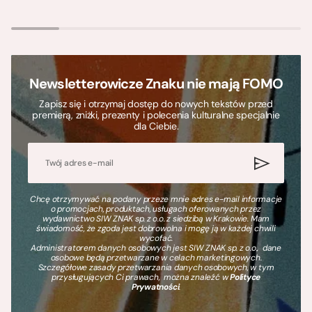
Newsletterowicze Znaku nie mają FOMO
Zapisz się i otrzymaj dostęp do nowych tekstów przed
premierą, zniżki, prezenty i polecenia kulturalne specjalnie
dla Ciebie.
Chcę otrzymywać na podany przeze mnie adres e-mail informacje
o promocjach, produktach, usługach oferowanych przez
wydawnictwo SIW ZNAK sp. z o.o. z siedzibą w Krakowie. Mam
świadomość, że zgoda jest dobrowolna i mogę ją w każdej chwili
wycofać.
Administratorem danych osobowych jest SIW ZNAK sp. z o.o., dane
osobowe będą przetwarzane w celach marketingowych.
Szczegółowe zasady przetwarzania danych osobowych, w tym
przysługujących Ci prawach, można znaleźć w
Polityce
Prywatności
.