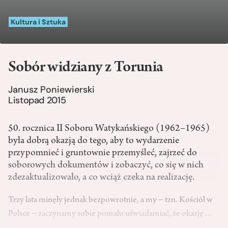
Kultura i Sztuka
Sobór widziany z Torunia
Janusz Poniewierski
Listopad 2015
50. rocznica II Soboru Watykańskiego (1962–1965)
była dobrą okazją do tego, aby to wydarzenie
przypomnieć i gruntownie przemyśleć, zajrzeć do
soborowych dokumentów i zobaczyć, co się w nich
zdezaktualizowało, a co wciąż czeka na realizację.
Trzy lata minęły jednak bezpowrotnie, a my − tzn. Kościół w
Polsce − zaczynamy sobie pomału uświadamiać, że okazję…