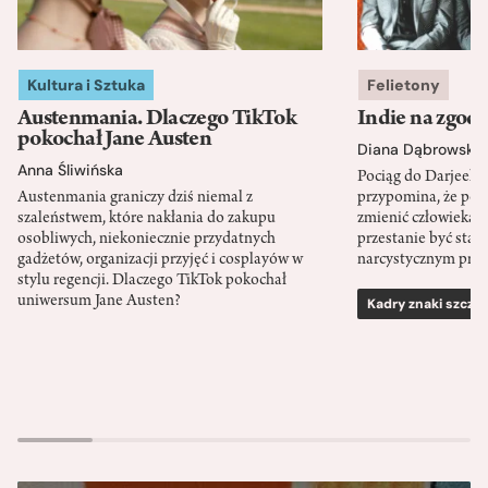
Kultura i Sztuka
Felietony
Austenmania. Dlaczego TikTok
Indie na zgod
pokochał Jane Austen
Diana Dąbrowska
Anna Śliwińska
Pociąg do Darjeeli
Austenmania graniczy dziś niemal z
przypomina, że po
szaleństwem, które nakłania do zakupu
zmienić człowieka d
osobliwych, niekoniecznie przydatnych
przestanie być sta
gadżetów, organizacji przyjęć i cosplayów w
narcystycznym pro
stylu regencji. Dlaczego TikTok pokochał
uniwersum Jane Austen?
Kadry znaki szcze