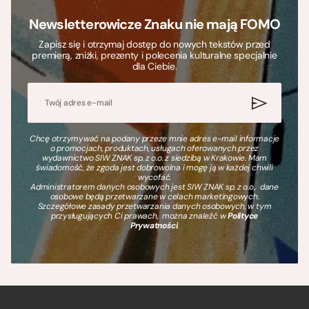
Newsletterowicze Znaku nie mają FOMO
Zapisz się i otrzymaj dostęp do nowych tekstów przed
premierą, zniżki, prezenty i polecenia kulturalne specjalnie
dla Ciebie.
Chcę otrzymywać na podany przeze mnie adres e-mail informacje
o promocjach, produktach, usługach oferowanych przez
wydawnictwo SIW ZNAK sp. z o.o. z siedzibą w Krakowie. Mam
świadomość, że zgoda jest dobrowolna i mogę ją w każdej chwili
wycofać.
Administratorem danych osobowych jest SIW ZNAK sp. z o.o., dane
osobowe będą przetwarzane w celach marketingowych.
Szczegółowe zasady przetwarzania danych osobowych, w tym
przysługujących Ci prawach, można znaleźć w
Polityce
Prywatności
.