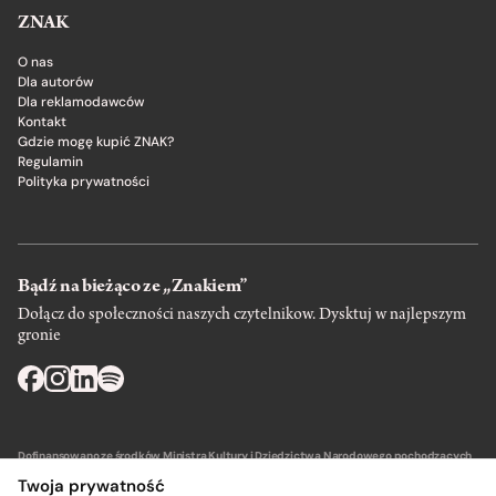
ZNAK
O nas
Dla autorów
Dla reklamodawców
Kontakt
Gdzie mogę kupić ZNAK?
Regulamin
Polityka prywatności
Bądź na bieżąco ze „Znakiem”
Dołącz do społeczności naszych czytelnikow. Dysktuj w najlepszym
gronie
Dofinansowano ze środków Ministra Kultury i Dziedzictwa Narodowego pochodzących
z Funduszu Promocji Kultury – państwowego funduszu celowego.
Twoja prywatność