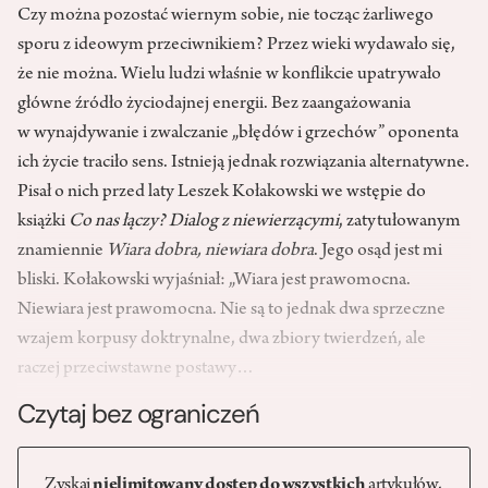
Czy można pozostać wiernym sobie, nie tocząc żarliwego
sporu z ideowym przeciwnikiem? Przez wieki wydawało się,
że nie można. Wielu ludzi właśnie w konflikcie upatrywało
główne źródło życiodajnej energii. Bez zaangażowania
w wynajdywanie i zwalczanie „błędów i grzechów” oponenta
ich życie traciło sens. Istnieją jednak rozwiązania alternatywne.
Pisał o nich przed laty Leszek Kołakowski we wstępie do
książki
Co nas łączy? Dialog z niewierzącymi
, zatytułowanym
znamiennie
Wiara dobra, niewiara dobra
. Jego osąd jest mi
bliski. Kołakowski wyjaśniał: „Wiara jest prawomocna.
Niewiara jest prawomocna. Nie są to jednak dwa sprzeczne
wzajem korpusy doktrynalne, dwa zbiory twierdzeń, ale
raczej przeciwstawne postawy…
Czytaj bez ograniczeń
Zyskaj
nielimitowany dostęp do wszystkich
artykułów,