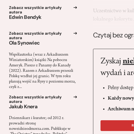
Zobacz wszystkie artykuły
Uczestnictwo w kul
autora
Edwin Bendyk
lokalnego koloryt
Czytaj bez og
Zobacz wszystkie artykuły
autora
Ola Synowiec
Współautorka (wraz z Arkadiuszem
Zyskaj
nie
Winiatorskim) książki Na poboczu
Ameryk. Pieszo z Panamy do Kanady
(2022). Razem z Arkadiuszem przeszli
wydań i a
Polskę wzdłuż jej granic. W tym roku
planują wejść na Rysy z poziomu morza,
czyli z...
Pełny dostęp
Zobacz wszystkie artykuły
Każdy nowy 
autora
Jakub Knera
Archiwum n
Dziennikarz i kurator; od 2012 r.
prowadzi stronę
R
noweidzieodmorza.com. Publikuje w