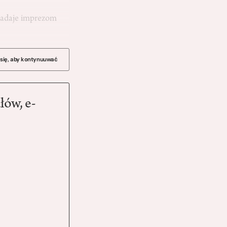
 nadaje imprezom
 się, aby kontynuuwać
łów, e-