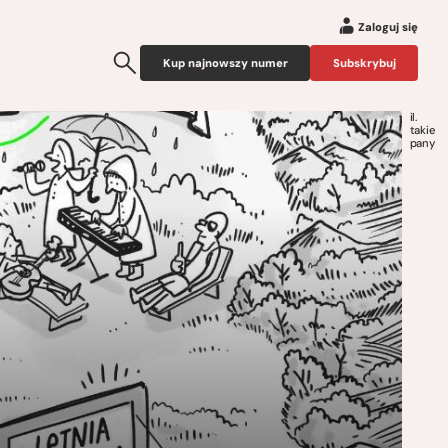
Zaloguj się
Kup najnowszy numer
Subskrybuj
il.
takie
pany