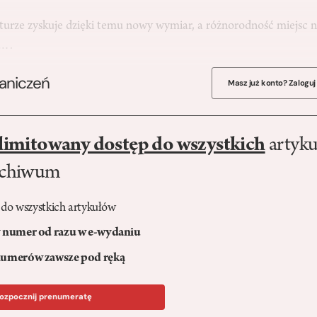
turze zyskuje dzięki temu nowy wymiar, a różnorodność miejsc
u….
raniczeń
Masz już konto? Zaloguj
limitowany dostęp do wszystkich
artyku
rchiwum
 do wszystkich artykułów
numer od razu w e-wydaniu
umerów zawsze pod ręką
ozpocznij prenumeratę