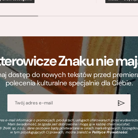
terowicze Znaku nie m
ymaj dostęp do nowych tekstów przed premierą, 
polecenia kulturalne specjalnie dla Ciebie.
s e-mail informacje o promocjach, produktach, usługach oferowanych przez wydawnictwo
Mam świadomość, że zgoda jest dobrowolna i mogę ją w każdej chwili wycofać.
 ZNAK sp. z o.o., dane osobowe będą przetwarzane w celach marketingowych. Szczegół
w tym przysługujących Ci prawach, można znaleźć w
Polityce Prywatności
.