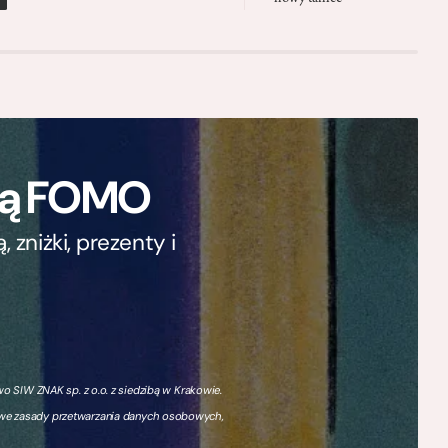
ają FOMO
zniżki, prezenty i
 SIW ZNAK sp. z o.o. z siedzibą w Krakowie.
owe zasady przetwarzania danych osobowych,