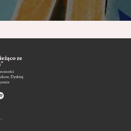
ieżąco ze
m”
eczności
nikow. Dysktuj
gronie