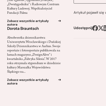
„The Quietus”, tygodniku „Polityka”,
„Dwutygodniku” i Radiowym Centrum
Kultury Ludowej. Współzałożyciel
Artykuł pojawił si
Fundacji Palma
Zobacz wszystkie artykuły
autora
Udostępnij
Dorota Brauntsch
Absolwentka dziennikarstwa
Uniwersytetu Wrocławskiego i Duńskiej
Szkoły Dziennikarstwa w Aarhus. Swoje
reportaże i fotoreportaże publikowała na
łamach magazynu „DesignAlive” i
kwartalnika „Fabryka Silesia”. W 2017
roku otrzymała stypendium w dziedzinie
kultury Marszałka Województwa
Śląskiego na...
Zobacz wszystkie artykuły
autora