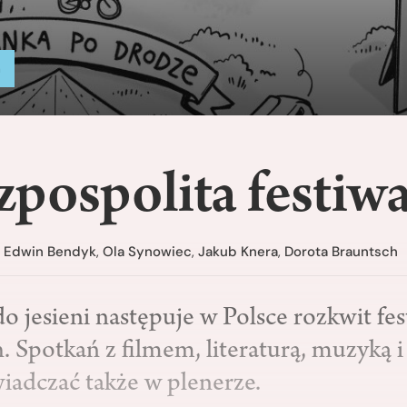
a
pospolita festiw
,
Edwin Bendyk
,
Ola Synowiec
,
Jakub Knera
,
Dorota Brauntsch
 jesieni następuje w Polsce rozkwit fes
. Spotkań z filmem, literaturą, muzyką 
adczać także w plenerze.