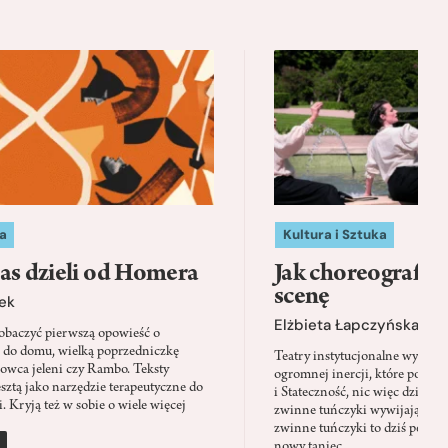
a
Kultura i Sztuka
as dzieli od Homera
Jak choreografia
scenę
ek
Elżbieta Łapczyńska
baczyć pierwszą opowieść o
 do domu, wielką poprzedniczkę
Teatry instytucjonalne wyobra
Łowca jeleni czy Rambo. Teksty
ogromnej inercji, które ponad 
sztą jako narzędzie terapeutyczne do
i Stateczność, nic więc dziwne
. Kryją też w sobie o wiele więcej
zwinne tuńczyki wywijają zach
zwinne tuńczyki to dziś perfor
nowy taniec