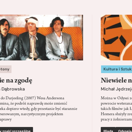
etony
Kultura i Sztuk
ie na zgodę
Niewiele n
a Dąbrowska
Michał Jędrzej
 do Darjeeling (2007) Wesa Andersona
Można w Odysei zo
mina, że podróż naprawdę może zmienić
powrocie weterana
eka dopiero wtedy, gdy przestanie być starannie
takich filmów jak 
serowanym, narcystycznym projektem
Homera służyły zre
aprawy
pracy z żołnierzami
y znaki szczególne
Illiada
Odyseja