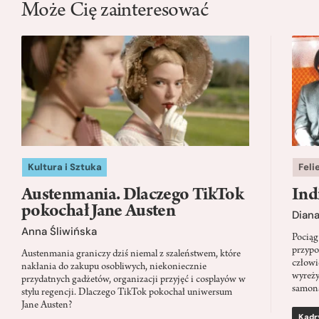
Może Cię zainteresować
Kultura i Sztuka
Feli
Austenmania. Dlaczego TikTok
Ind
pokochał Jane Austen
Dian
Anna Śliwińska
Pociąg
przypo
Austenmania graniczy dziś niemal z szaleństwem, które
człowi
nakłania do zakupu osobliwych, niekoniecznie
wyreży
przydatnych gadżetów, organizacji przyjęć i cosplayów w
samon
stylu regencji. Dlaczego TikTok pokochał uniwersum
Jane Austen?
Kadr