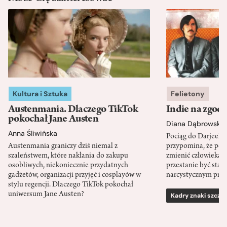
Kultura i Sztuka
Felietony
Austenmania. Dlaczego TikTok
Indie na zgod
pokochał Jane Austen
Diana Dąbrowska
Anna Śliwińska
Pociąg do Darjeeli
Austenmania graniczy dziś niemal z
przypomina, że po
szaleństwem, które nakłania do zakupu
zmienić człowieka d
osobliwych, niekoniecznie przydatnych
przestanie być sta
gadżetów, organizacji przyjęć i cosplayów w
narcystycznym pro
stylu regencji. Dlaczego TikTok pokochał
uniwersum Jane Austen?
Kadry znaki szcze