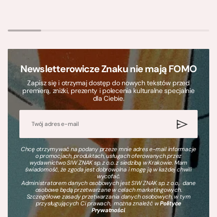
Newsletterowicze Znaku nie mają FOMO
Zapisz się i otrzymaj dostęp do nowych tekstów przed
premierą, zniżki, prezenty i polecenia kulturalne specjalnie
dla Ciebie.
Chcę otrzymywać na podany przeze mnie adres e-mail informacje
o promocjach, produktach, usługach oferowanych przez
wydawnictwo SIW ZNAK sp. z o.o. z siedzibą w Krakowie. Mam
świadomość, że zgoda jest dobrowolna i mogę ją w każdej chwili
wycofać.
Administratorem danych osobowych jest SIW ZNAK sp. z o.o., dane
osobowe będą przetwarzane w celach marketingowych.
Szczegółowe zasady przetwarzania danych osobowych, w tym
przysługujących Ci prawach, można znaleźć w
Polityce
Prywatności
.