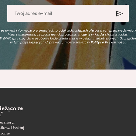
s e-mail informacje o promocjach, produktach, usługach oferowanych przez wydawnictwo
Mam świadomość, że zgoda jest dobrowolna i mogę ją w każdej chwili wycofać.
 ZNAK sp. z o.o., dane osobowe będą przetwarzane w celach marketingowych. Szczegół
w tym przysługujących Ci prawach, można znaleźć w
Polityce Prywatności
.
ieżąco ze
m”
eczności
nikow. Dysktuj
gronie