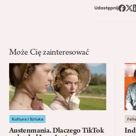
Udostępnij
Może Cię zainteresować
Kultura i Sztuka
Feli
Austenmania. Dlaczego TikTok
Ind