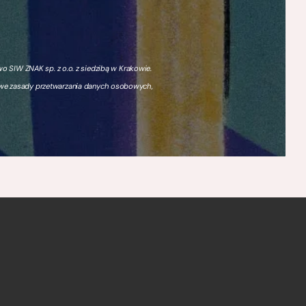
 SIW ZNAK sp. z o.o. z siedzibą w Krakowie.
owe zasady przetwarzania danych osobowych,