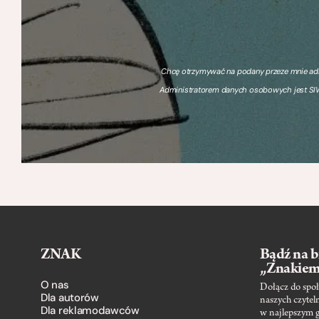
Chcę otrzymywać na podany przeze mnie adre
Administratorem danych osobowych jest SIW
ZNAK
Bądź na b
„Znakie
O nas
Dołącz do społ
Dla autorów
naszych czytel
Dla reklamodawców
w najlepszym 