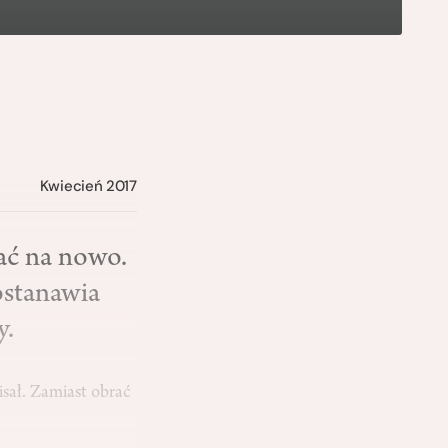
Kwiecień 2017
ać na nowo.
ostanawia
y.
isał. Zamiast obrać