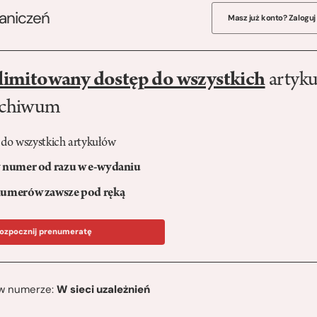
raniczeń
Masz już konto? Zaloguj
limitowany dostęp do wszystkich
artyku
rchiwum
 do wszystkich artykułów
numer od razu w e-wydaniu
umerów zawsze pod ręką
ozpocznij prenumeratę
ę w numerze:
W sieci uzależnień