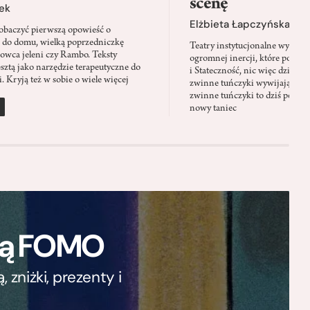
scenę
ek
Elżbieta Łapczyńska
baczyć pierwszą opowieść o
 do domu, wielką poprzedniczkę
Teatry instytucjonalne wyobra
Łowca jeleni czy Rambo. Teksty
ogromnej inercji, które ponad 
sztą jako narzędzie terapeutyczne do
i Stateczność, nic więc dziwne
. Kryją też w sobie o wiele więcej
zwinne tuńczyki wywijają zach
zwinne tuńczyki to dziś perfor
nowy taniec
ają FOMO
zniżki, prezenty i