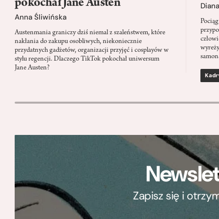
pokochał Jane Austen
Dian
Anna Śliwińska
Pociąg
przypo
Austenmania graniczy dziś niemal z szaleństwem, które
człowi
nakłania do zakupu osobliwych, niekoniecznie
wyreży
przydatnych gadżetów, organizacji przyjęć i cosplayów w
samon
stylu regencji. Dlaczego TikTok pokochał uniwersum
Jane Austen?
Kadr
Newslet
Zapisz się i otrz