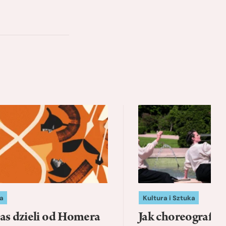
a
Kultura i Sztuka
as dzieli od Homera
Jak choreografia