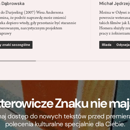
a Dąbrowska
Michał Jędrzej
 do Darjeeling (2007) Wesa Andersona
Można w Odysei zo
mina, że podróż naprawdę może zmienić
powrocie weterana
eka dopiero wtedy, gdy przestanie być starannie
takich filmów jak 
serowanym, narcystycznym projektem
Homera służyły zre
aprawy
pracy z żołnierzami
y znaki szczególne
Illiada
Odyseja
terowicze Znaku nie m
ymaj dostęp do nowych tekstów przed premierą, 
polecenia kulturalne specjalnie dla Ciebie.