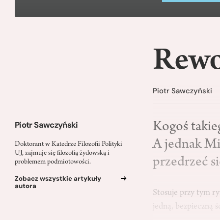
Rewo
Piotr Sawczyński
Piotr Sawczyński
Kogoś takie
A jednak Mi
Doktorant w Katedrze Filozofii Polityki
UJ, zajmuje się filozofią żydowską i
przedrzeć s
problemem podmiotowości.
Zobacz wszystkie artykuły
autora
Stosuje przy tym ry
jedną, bezpieczną ś