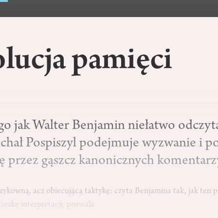
lucja pamięci
go jak Walter Benjamin niełatwo odczyt
chał Pospiszyl podejmuje wyzwanie i p
ię przez gąszcz kanonicznych komentarz
zykowną, acz obiecującą taktykę: czyta Benjamina tak, jak ten p
cieżkę interpretacji, pozwala…