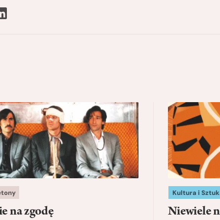
etony
Kultura i Sztuk
ie na zgodę
Niewiele n