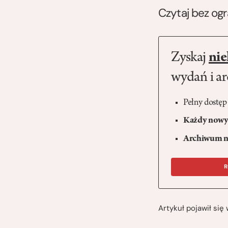
Czytaj bez og
Zyskaj
nie
wydań i a
Pełny dostęp
Każdy nowy 
Archiwum n
R
Artykuł pojawił si