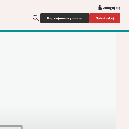
Zaloguj się
Kup najnowszy numer
Subskrybuj