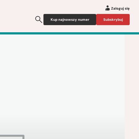
Zaloguj się
Kup najnowszy numer
Subskrybuj