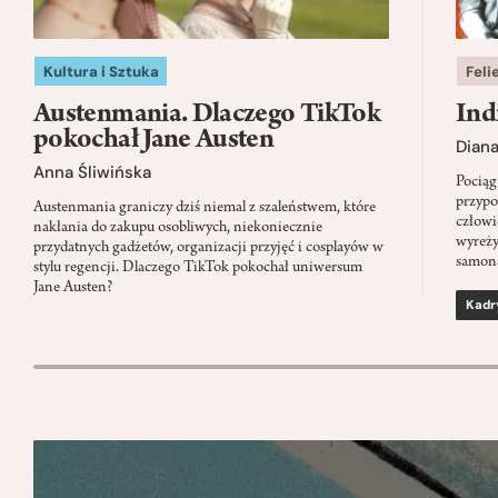
Kultura i Sztuka
Feli
Austenmania. Dlaczego TikTok
Ind
pokochał Jane Austen
Dian
Anna Śliwińska
Pociąg
przypo
Austenmania graniczy dziś niemal z szaleństwem, które
człowi
nakłania do zakupu osobliwych, niekoniecznie
wyreży
przydatnych gadżetów, organizacji przyjęć i cosplayów w
samon
stylu regencji. Dlaczego TikTok pokochał uniwersum
Jane Austen?
Kadr