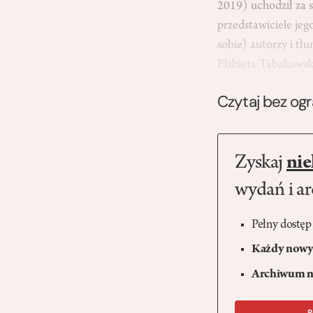
2019) uchodził za s
przedstawiciele jeg
sobie) autorzy i tł
Elżbieta Tabakows
Czytaj bez og
Zyskaj
nie
wydań i a
Pełny dostęp
Każdy nowy 
Archiwum n
R