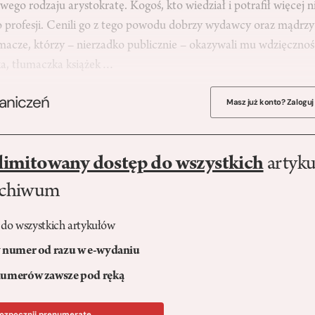
wego rodzaju arystokratę. Kogoś, kto wiedział i potrafił więcej ni
o profesji. Cenili go z tego powodu dobrzy wydawcy oraz mądrzy
umacze, którzy – nierzadko publicznie – okazywali mu wdzięczność
ka, tłumaczka książek…
raniczeń
Masz już konto? Zaloguj
limitowany dostęp do wszystkich
artyku
rchiwum
 do wszystkich artykułów
numer od razu w e-wydaniu
umerów zawsze pod ręką
ozpocznij prenumeratę