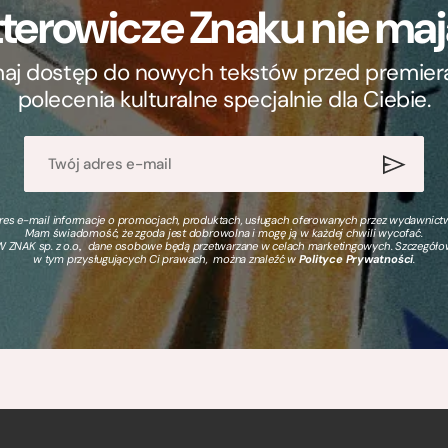
terowicze Znaku nie m
ymaj dostęp do nowych tekstów przed premierą, 
polecenia kulturalne specjalnie dla Ciebie.
s e-mail informacje o promocjach, produktach, usługach oferowanych przez wydawnictwo
Mam świadomość, że zgoda jest dobrowolna i mogę ją w każdej chwili wycofać.
 ZNAK sp. z o.o., dane osobowe będą przetwarzane w celach marketingowych. Szczegół
w tym przysługujących Ci prawach, można znaleźć w
Polityce Prywatności
.