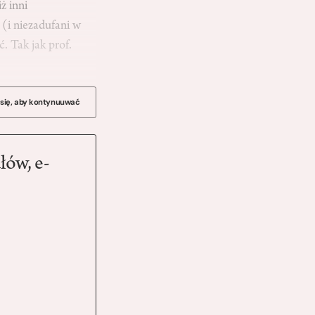
ż inni
 (i niezadufani w
. Tak jak prof.
 się, aby kontynuuwać
łów, e-