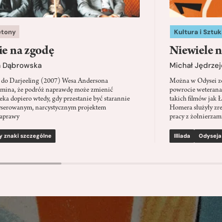
etony
Kultura i Sztuk
ie na zgodę
Niewiele n
a Dąbrowska
Michał Jędrzej
 do Darjeeling (2007) Wesa Andersona
Można w Odysei zo
mina, że podróż naprawdę może zmienić
powrocie weterana
eka dopiero wtedy, gdy przestanie być starannie
takich filmów jak 
serowanym, narcystycznym projektem
Homera służyły zre
aprawy
pracy z żołnierzami
y znaki szczególne
Illiada
Odyseja