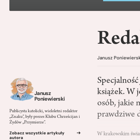
Redak
Janusz Poniewiersk
Specjalność
książek. W j
Janusz
Poniewierski
osób, jakie 
Publicysta katolicki, wieloletni redaktor
prawdziwe dz
„Znaku”, były prezes Klubu Chrześcijan i
Żydów „Przymierze”.
Zobacz wszystkie artykuły
W krakowskim świat
autora