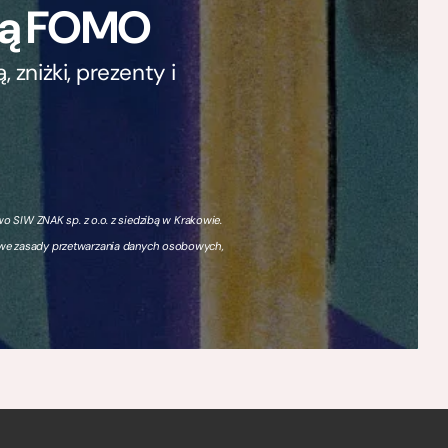
ają FOMO
zniżki, prezenty i
 SIW ZNAK sp. z o.o. z siedzibą w Krakowie.
owe zasady przetwarzania danych osobowych,