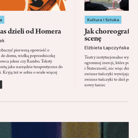
a
Kultura i Sztuka
as dzieli od Homera
Jak choreografia
scenę
ek
Elżbieta Łapczyńska
baczyć pierwszą opowieść o
 do domu, wielką poprzedniczkę
Teatry instytucjonalne wyobra
Łowca jeleni czy Rambo. Teksty
ogromnej inercji, które ponad 
sztą jako narzędzie terapeutyczne do
i Stateczność, nic więc dziwne
. Kryją też w sobie o wiele więcej
zwinne tuńczyki wywijają zach
zwinne tuńczyki to dziś perfor
nowy taniec