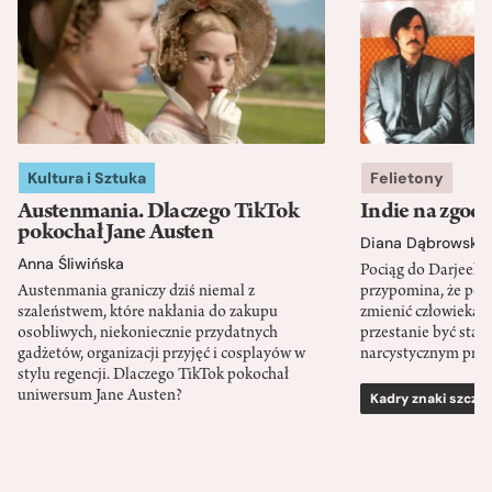
Kultura i Sztuka
Felietony
Austenmania. Dlaczego TikTok
Indie na zgod
pokochał Jane Austen
Diana Dąbrowska
Anna Śliwińska
Pociąg do Darjeeli
Austenmania graniczy dziś niemal z
przypomina, że po
szaleństwem, które nakłania do zakupu
zmienić człowieka d
osobliwych, niekoniecznie przydatnych
przestanie być sta
gadżetów, organizacji przyjęć i cosplayów w
narcystycznym pro
stylu regencji. Dlaczego TikTok pokochał
uniwersum Jane Austen?
Kadry znaki szcze