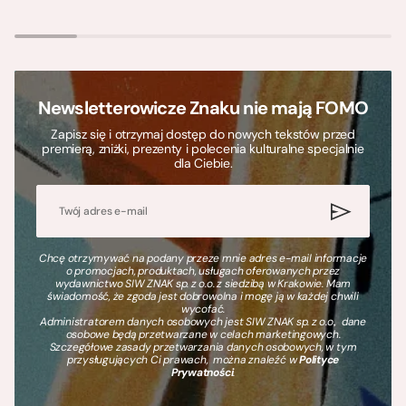
Newsletterowicze Znaku nie mają FOMO
Zapisz się i otrzymaj dostęp do nowych tekstów przed
premierą, zniżki, prezenty i polecenia kulturalne specjalnie
dla Ciebie.
Chcę otrzymywać na podany przeze mnie adres e-mail informacje
o promocjach, produktach, usługach oferowanych przez
wydawnictwo SIW ZNAK sp. z o.o. z siedzibą w Krakowie. Mam
świadomość, że zgoda jest dobrowolna i mogę ją w każdej chwili
wycofać.
Administratorem danych osobowych jest SIW ZNAK sp. z o.o., dane
osobowe będą przetwarzane w celach marketingowych.
Szczegółowe zasady przetwarzania danych osobowych, w tym
przysługujących Ci prawach, można znaleźć w
Polityce
Prywatności
.