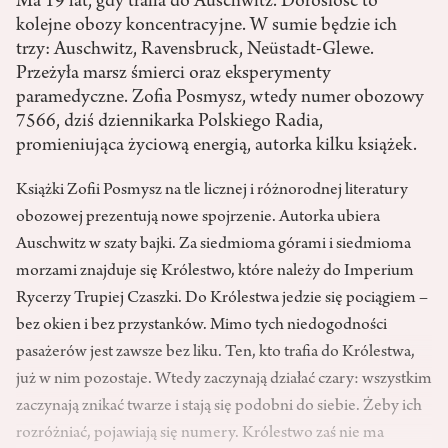
Ma 19 lat, gdy trafia do Auschwitz. Dorosłość to
kolejne obozy koncentracyjne. W sumie będzie ich
trzy: Auschwitz, Ravensbruck, Neüstadt-Glewe.
Przeżyła marsz śmierci oraz eksperymenty
paramedyczne. Zofia Posmysz, wtedy numer obozowy
7566, dziś dziennikarka Polskiego Radia,
promieniująca życiową energią, autorka kilku książek.
Książki Zofii Posmysz na tle licznej i różnorodnej literatury
obozowej prezentują nowe spojrzenie. Autorka ubiera
Auschwitz w szaty bajki. Za siedmioma górami i siedmioma
morzami znajduje się Królestwo, które należy do Imperium
Rycerzy Trupiej Czaszki. Do Królestwa jedzie się pociągiem –
bez okien i bez przystanków. Mimo tych niedogodności
pasażerów jest zawsze bez liku. Ten, kto trafia do Królestwa,
już w nim pozostaje. Wtedy zaczynają działać czary: wszystkim
zaczynają znikać twarze i stają się podobni do siebie. Żeby ich
rozróżniać, pojawiają się numery. Królestwo zaś nie ma